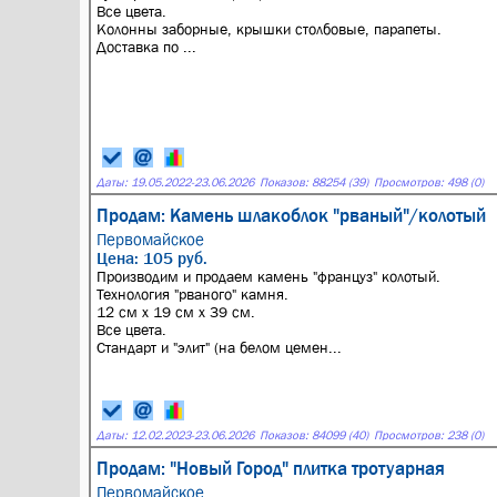
Все цвета.
Колонны заборные, крышки столбовые, парапеты.
Доставка по ...
Даты:
19.05.2022
-
23.06.2026
Показов: 88254 (39)
Просмотров: 498 (0)
Продам: Камень шлакоблок "рваный"/колотый
Первомайское
Цена: 105 руб.
Производим и продаем камень "француз" колотый.
Технология "рваного" камня.
12 см х 19 см х 39 см.
Все цвета.
Стандарт и "элит" (на белом цемен...
Даты:
12.02.2023
-
23.06.2026
Показов: 84099 (40)
Просмотров: 238 (0)
Продам: "Новый Город" плитка тротуарная
Первомайское