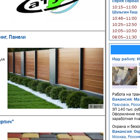
серия сериал
10:15—11:00
Шульган-Таш
10:46—11:00
10:25—12:50
10:05—10:50
нг, Панели
08:05—11:30
Ищу работу: И
для
Работа на тра
Вакансия: Ма
Павловск, Росс
8 фото
ЗП 140 тыс. руб
Оформление по 
заработная плат
ирпич"
Охрана и безо
Вакансия: Ох
Москва, Росси