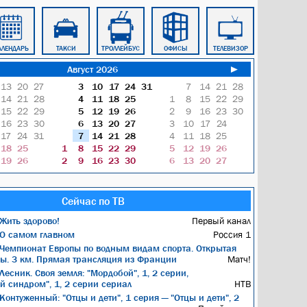
АЛЕНДАРЬ
ТАКСИ
ТРОЛЛЕЙБУС
ОФИСЫ
ТЕЛЕВИЗОР
ПРИРОДА
Август 2026
►
13
20
27
3
10
17
24
31
7
14
21
28
14
21
28
4
11
18
25
1
8
15
22
29
15
22
29
5
12
19
26
2
9
16
23
30
16
23
30
6
13
20
27
3
10
17
24
17
24
31
7
14
21
28
4
11
18
25
18
25
1
8
15
22
29
5
12
19
26
19
26
2
9
16
23
30
6
13
20
27
Сейчас по ТВ
Жить здорово!
Первый канал
О самом главном
Россия 1
Чемпионат Европы по водным видам спорта. Открытая
ы. 3 км. Прямая трансляция из Франции
Матч!
Лесник. Своя земля: "Мордобой", 1, 2 серии,
й синдром", 1, 2 серии сериал
НТВ
Контуженный: "Отцы и дети", 1 серия — "Отцы и дети", 2