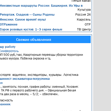
Пятый канал
Неизвестные маршруты России: Башкирия. Из Уфы в
Культура
Репортаж. Сладков — Сыны Родины
Россия 24
Фиксики. Самое время! мульт
Карусель
ОТРажение
ОТР
Сорок розовых кустов: 1–3 серии фильм
ТВ Центр
Свежие объявления
щу работу
Симферополь
ЗП 500 руб./час, Квартирные переезды уборка территории
вывоз мусора. Побелка окраска и тд.
нспорте: водители, экспедиторы, курьеры. Логистика
шинист экскаватора-погрузчика
ия
., занятость: полная, график работы: сменный, Условия:
ТК РФ с первого рабочего дня. – Официальная белая
а два раза в месяц. – 5/2; – обеспечен..
пасность
ранник
я