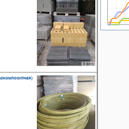
9 фото
локомпозитная)