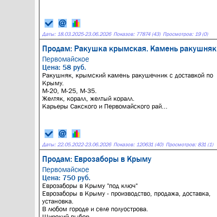
Даты:
18.03.2025
-
23.06.2026
Показов: 77874 (43)
Просмотров: 19 (0)
Продам: Ракушка крымская. Камень ракушняк
Первомайское
Цена: 58 руб.
Ракушняк, крымский камень ракушечник с доставкой по
Крыму.
М-20, М-25, М-35.
Желтяк, коралл, желтый коралл.
Карьеры Сакского и Первомайского рай...
Даты:
22.05.2022
-
23.06.2026
Показов: 120631 (40)
Просмотров: 831 (1)
Продам: Еврозаборы в Крыму
Первомайское
Цена: 750 руб.
Еврозаборы в Крыму "под ключ"
Еврозаборы в Крыму - производство, продажа, доставка,
установка.
В любом городе и селе полуострова.
Широкий выбор ...