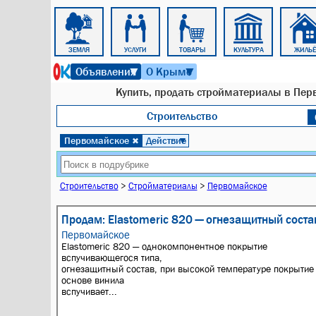
ОБЩЕНИЕ
ЗЕМЛЯ
УСЛУГИ
ТОВАРЫ
КУЛЬТУРА
ЖИЛЬЁ
7 августа 2026 г. 10:49
Объявления
О Крыме
▼
▼
Купить, продать стройматериалы в Пер
Строительство
Первомайское
Действие
✖
▼
Строительство
>
Стройматериалы
>
Первомайское
Продам: Еlastomeric 820 — огнезащитный соста
Первомайское
Еlastomeric 820 — однокомпонентное покрытие
вспучивающегося типа,
огнезащитный состав, при высокой температуре покрытие
основе винила
вспучивает...