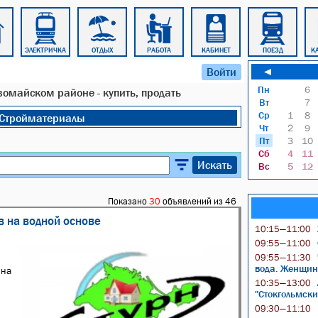
ЭЛЕКТРИЧКА
ОТДЫХ
РАБОТА
КАБИНЕТ
ПОЕЗД
К
Войти
◄
Пн
6
вомайском районе - купить, продать
Вт
7
Ср
1
8
Стройматериалы
Чт
2
9
Пт
3
10
Сб
4
11
Искать
Вс
5
12
Показано
30
объявлений из 46
в на водной основе
10:15—11:00
09:55—11:00
09:55—11:30
вода. Женщин
 на
10:35—13:00
"Стокгольмски
09:30—11:10