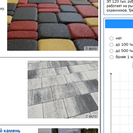
ЗП 120 тыс. руб
работает на ры
му.
охранников. Тр
нет
до 100 т
5 фото
до 500 т
более 1 
2 фото
й камень