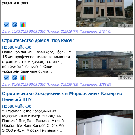
укомплектован...
9 фото
Даты:
10.03.2023
-
06.08.2026
Показов: 222916 (77)
Просмотров: 2704 (0)
Строительство домов "под ключ".
Первомайское
Наша компания - Галанкорд - больше
15 лет профессионально занимается
строительством домов, гостиниц,
коттеджей "под ключ". Свои
укомплектованные брига...
9 фото
Даты:
30.06.2023
-
06.08.2026
Показов: 219135 (83)
Просмотров: 1788 (0)
Строительство Холодильных и Морозильных Камер из
Пенелей ППУ
Первомайское
* Строительство Холодильных и
Морозильных Камер из Сэндвич -
Панелей Под Ваш Размер. Любой
Обьем Под Ваш Запрос.От 2-х До
3.000 куб.м. Любая Температу...