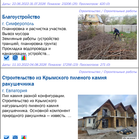
Даты:
22.06.2022
-
31.07.2026
Показов: 23206 (25)
Просмотров: 420 (0)
Строительство / Строительные работы
Благоустройство
г. Симферополь
Планировка и расчистка участков.
Вывоз мусoра
Земляные работы (устройство
траншей, планировка грунта)
Прокладка водопровода и
канализации, устройств...
Даты:
11.10.2022
-
04.08.2026
Показов: 17256 (23)
Просмотров: 271 (0)
Строительство / Строительные работы
Строительство из Крымского пиленого камня
ракушечника
г. Евпатория
Пил камня разной конфигурации.
Строительство из Крымского
натурального пиленого камня
ракушечника. Основной компонент
природного ракушняка — известь. ...