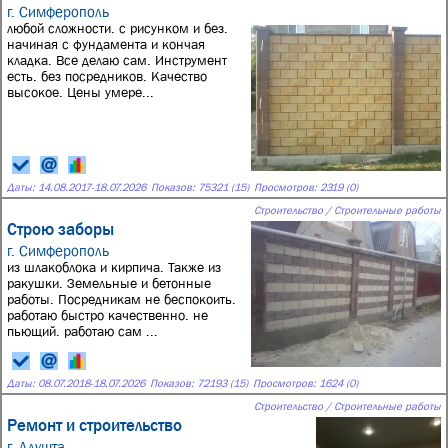
г. Симферополь
любой сложности. с рисунком и без.
начиная с фундамента и кончая
кладка. Все делаю сам. Инструмент
есть. без посредников. Качество
высокое. Цены умере...
Даты:
14.08.2017
-
18.07.2026
Показов: 75321 (15)
Просмотров: 2319 (0)
Строительство / Строительные работы
Строю заборы
г. Симферополь
из шлакоблока и кирпича. Также из
ракушки. Земельные и бетонные
работы. Посредникам не беспокоить.
работаю быстро качественно. не
пьющий. работаю сам ...
Даты:
08.07.2018
-
18.07.2026
Показов: 72193 (15)
Просмотров: 1624 (0)
Строительство / Строительные работы
Ремонт и строительство
г. Алушта