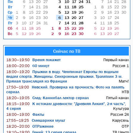
Пн
6
13
20
27
3
10
17
24
31
7
14
21
28
Вт
7
14
21
28
4
11
18
25
1
8
15
22
29
Ср
1
8
15
22
29
5
12
19
26
2
9
16
23
30
Чт
2
9
16
23
30
6
13
20
27
3
10
17
24
Пт
3
10
17
24
31
7
14
21
28
4
11
18
25
Сб
4
11
18
25
1
8
15
22
29
5
12
19
26
Вс
5
12
19
26
2
9
16
23
30
6
13
20
27
Сейчас по ТВ
Время покажет
Первый канал
18:30—19:50
60 минут
Россия 1
18:00—20:00
Прыжки в воду. Чемпионат Европы по водным
18:00—19:20
видам спорта. Женщины. Синхронные прыжки. Трамплин 3 м.
Прямая трансляция из Франции
Матч!
Невский. Проверка на прочность: Фото на память
17:50—19:00
сериал
НТВ
След: Каннибал лектор сериал
Пятый канал
18:20—19:05
К истокам древности: "Древняя Ликия", 2-я часть",
18:15—19:00
4 серия
Культура
Факты
Россия 24
18:00—19:00
Смешарики мульт
Карусель
17:55—19:25
ОТРажение
ОТР
18:20—20:00
Гений: 13 серия сериал
ТВ Центр
18:10—19:00