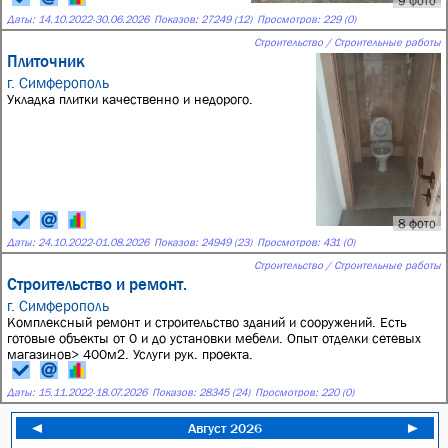
9 фото
Даты:
14.10.2022
-
30.06.2026
Показов: 27249 (12)
Просмотров: 229 (0)
Строительство / Строительные работы
Плиточник
г. Симферополь
Укладка плитки качественно и недорого.
8 фото
Даты:
24.10.2022
-
01.08.2026
Показов: 24949 (23)
Просмотров: 431 (0)
Строительство / Строительные работы
Строительство и ремонт.
г. Симферополь
Комплексный ремонт и строительство зданий и сооружений. Есть
готовые объекты от 0 и до установки мебели. Опыт отделки сетевых
магазинов> 400м2. Услуги рук. проекта.
Даты:
15.11.2022
-
18.07.2026
Показов: 28345 (24)
Просмотров: 220 (0)
◄
Август 2026
►