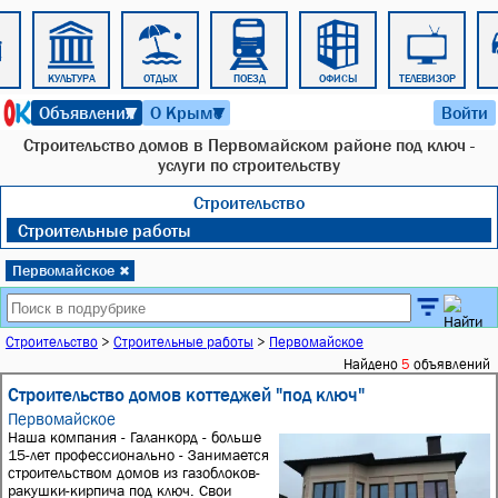
КУЛЬТУРА
ОТДЫХ
ПОЕЗД
ОФИСЫ
ТЕЛЕВИЗОР
6 августа 2026 г. 18:30
Объявления
О Крыме
Войти
▼
▼
Строительство домов в Первомайском районе под ключ -
услуги по строительству
Строительство
Строительные работы
Первомайское
✖
Строительство
>
Строительные работы
>
Первомайское
Найдено
5
объявлений
Строительство домов коттеджей "под ключ"
Первомайское
Наша компания - Галанкорд - больше
15-лет профессионально - Занимается
строительством домов из газоблоков-
ракушки-кирпича под ключ. Свои