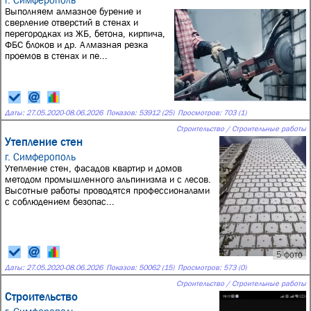
Выполняем алмазное бурение и
сверление отверстий в стенах и
перегородках из ЖБ, бетона, кирпича,
ФБС блоков и др. Алмазная резка
проемов в стенах и пе...
Даты:
27.05.2020
-
08.06.2026
Показов: 53912 (25)
Просмотров: 703 (1)
Строительство / Строительные работы
Утепление стен
г. Симферополь
Утепление стен, фасадов квартир и домов
методом промышленного альпинизма и с лесов.
Высотные работы проводятся профессионалами
с соблюдением безопас...
5 фото
Даты:
27.05.2020
-
08.06.2026
Показов: 50062 (15)
Просмотров: 573 (0)
Строительство / Строительные работы
Строительство