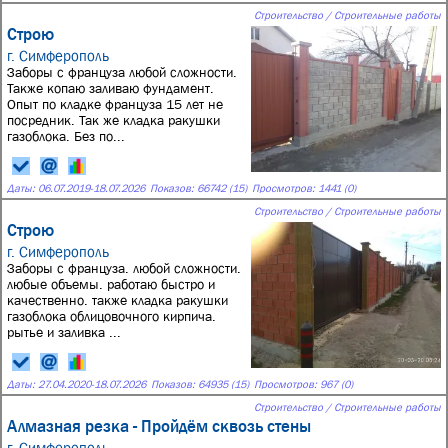
Строительство / Строительные работы
Строю
г. Симферополь
Заборы с француза любой сложности.
Также копаю заливаю фундамент.
Опыт по кладке француза 15 лет не
посредник. Так же кладка ракушки
газоблока. Без по...
Даты:
06.07.2019
-
18.07.2026
Показов: 66742 (15)
Просмотров: 1441 (0)
Строительство / Строительные работы
Строю
г. Симферополь
Заборы с француза. любой сложности.
любые объемы. работаю быстро и
качественно. также кладка ракушки
газоблока облицовочного кирпича.
рытье и заливка ...
Даты:
27.04.2020
-
18.07.2026
Показов: 64935 (15)
Просмотров: 967 (0)
Строительство / Строительные работы
Алмазная резка - Пройдём сквозь стены
г. Симферополь