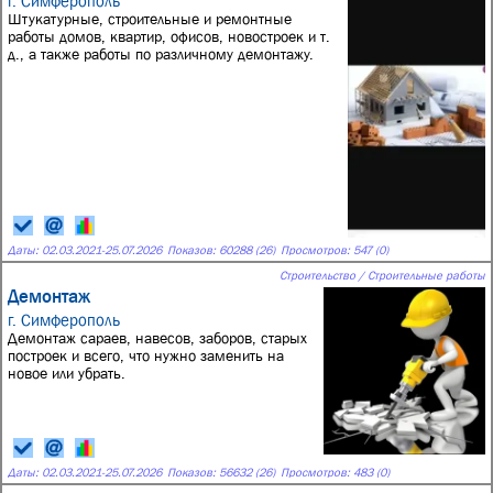
г. Симферополь
Штукатурные, строительные и ремонтные
работы домов, квартир, офисов, новостроек и т.
д., а также работы по различному демонтажу.
Даты:
02.03.2021
-
25.07.2026
Показов: 60288 (26)
Просмотров: 547 (0)
Строительство / Строительные работы
Демонтаж
г. Симферополь
Демонтаж сараев, навесов, заборов, старых
построек и всего, что нужно заменить на
новое или убрать.
Даты:
02.03.2021
-
25.07.2026
Показов: 56632 (26)
Просмотров: 483 (0)