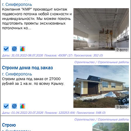
г. Симферополь
Компания "КМР" производит монтаж
подвесного потолка любой сложности и
индивидуальности. Мы можем помочь
подготовить проекты эксклюзивных
потолочных ко...
2 фото
Даты:
31.03.2022
-
08.07.2026
Показов: 45097 (17)
Просмотров: 352 (0)
Строительство / Строительные работы
Строим дома под заказ
г. Симферополь
Строим дома под заказ от 27000
рублей за 1 кв.м. по всему Крыму.
3 фото
Даты:
01.04.2022
-
20.07.2026
Показов: 120253 (64)
Просмотров: 548 (0)
Строительство / Строительные работы
Строю