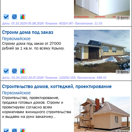
9 фото
Даты:
07.10.2025
-
05.08.2026
Показов: 45314 (97)
Просмотров: 11 (0)
Строим дома под заказ
Первомайское
Строим дома под заказ от 27000
рублей за 1 кв.м. по всему Крыму.
3 фото
Даты:
01.04.2022
-
20.07.2026
Показов: 120252 (63)
Просмотров: 548 (0)
Стро­итель­ство до­мов, кот­теджей, про­ек­ти­рова­ние
Первомайское
Строительство, проектирование,
продажа готовых домов. Строим и
проектируем согласно всем
нормативам жилищного строительства
и выдаем на руки заказчику...