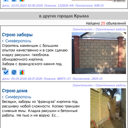
9 фото
Даты:
10.01.2022
-
30.06.2026
Показов: 122929 (44)
Просмотров: 608 (0)
в других городах Крыма
Найдено
25
объявлений
Строительство / Строительные работы
Строю заборы
г. Симферополь
Строитель каменщик с большим
опытом качественно и в срок сделаю
кладку ракушки. газоблока.
облицовочного кирпича.
Забора с французского камня под
ра...
Даты:
04.04.2016
-
18.07.2026
Показов: 88975 (17)
Просмотров: 2604 (0)
Строительство / Строительные работы
Строю дома
г. Симферополь
беседки, заборы из "француза" кирпича под
расшивку любой сложности. Копаю траншеи
сливные ямы. Кладка ракушки и бетонные
работы. Не пью и не ворую. Ес...