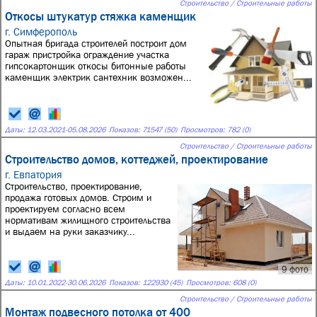
Строительство / Строительные работы
Откосы штукатур стяжка каменщик
г. Симферополь
Опытная бригада строителей построит дом
гараж пристройка ограждение участка
гипсокартонщик откосы битонные работы
каменщик электрик сантехник возможен...
Даты:
12.03.2021
-
05.08.2026
Показов: 71547 (50)
Просмотров: 782 (0)
Строительство / Строительные работы
Стро­итель­ство до­мов, кот­теджей, про­ек­ти­рова­ние
г. Евпатория
Строительство, проектирование,
продажа готовых домов. Строим и
проектируем согласно всем
нормативам жилищного строительства
и выдаем на руки заказчику...
9 фото
Даты:
10.01.2022
-
30.06.2026
Показов: 122930 (45)
Просмотров: 608 (0)
Строительство / Строительные работы
Монтаж подвесного потолка от 400