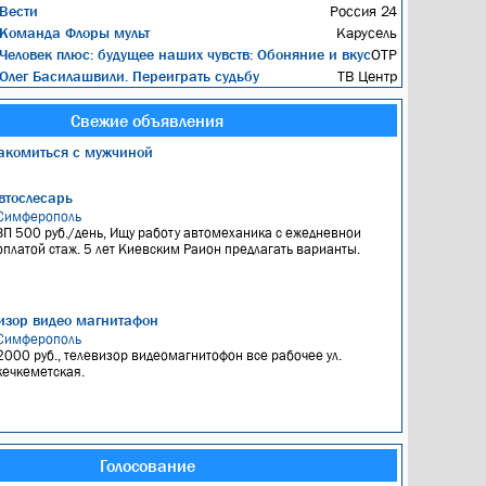
Вести
Россия 24
Команда Флоры мульт
Карусель
Человек плюс: будущее наших чувств: Обоняние и вкус
ОТР
Олег Басилашвили. Переиграть судьбу
ТВ Центр
Свежие объявления
акомиться с мужчиной
втослесарь
Симферополь
ЗП 500 руб./день, Ищу работу автомеханика с ежедневнои
оплатой стаж. 5 лет Киевским Раион предлагать варианты.
изор видео магнитафон
Симферополь
2000 руб., телевизор видеомагнитофон все рабочее ул.
кечкеметская.
Голосование