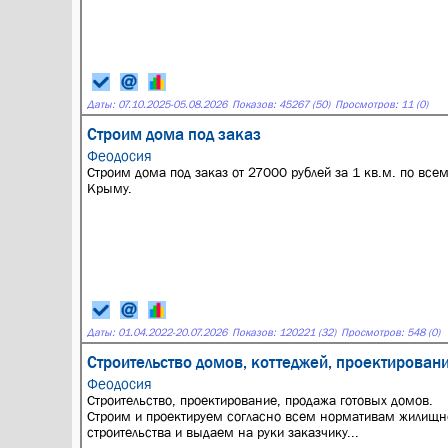
Даты:
07.10.2025
-
05.08.2026
Показов: 45267 (50)
Просмотров: 11 (0)
Строим дома под заказ
Феодосия
Строим дома под заказ от 27000 рублей за 1 кв.м. по все
Крыму.
Даты:
01.04.2022
-
20.07.2026
Показов: 120221 (32)
Просмотров: 548 (0)
Стро­итель­ство до­мов, кот­теджей, про­ек­ти­рова­н
Феодосия
Строительство, проектирование, продажа готовых домов.
Строим и проектируем согласно всем нормативам жилищн
строительства и выдаем на руки заказчику...