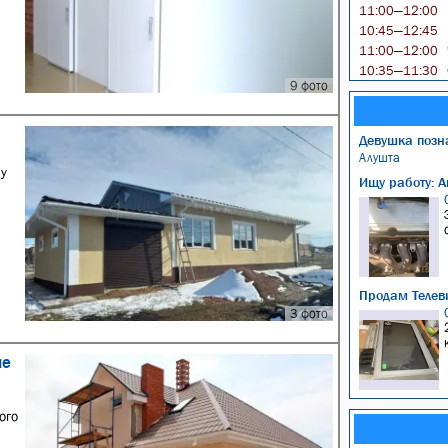
11:00—12:00
10:45—12:45
11:00—12:00
10:35—11:30
9 фото
Девушка позн
Алушта
му
Ищу работу: А
Продам Телев
3 фото
ие
ого