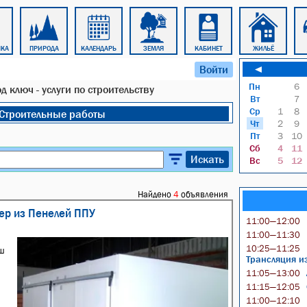
ЧКА
ПРИРОДА
КАЛЕНДАРЬ
ЗЕМЛЯ
КАБИНЕТ
ЖИЛЬЁ
Войти
◄
Пн
6
 ключ - услуги по строительству
Вт
7
Ср
1
8
Строительные работы
Чт
2
9
Пт
3
10
Сб
4
11
Искать
Вс
5
12
Найдено
4
объявления
ер из Пенелей ППУ
11:00—12:00
11:00—11:30
10:25—11:25
ш
Трансляция и
11:05—13:00
11:15—12:05
11:00—12:10