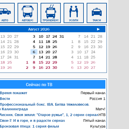
АВТО
АВТОБУС
ТРОЛЛЕЙБУС
УСЛУГИ
ТАКСИ
ТОВАРЫ
Август 2026
►
13
20
27
3
10
17
24
31
7
14
21
28
14
21
28
4
11
18
25
1
8
15
22
29
15
22
29
5
12
19
26
2
9
16
23
30
16
23
30
6
13
20
27
3
10
17
24
17
24
31
7
14
21
28
4
11
18
25
18
25
1
8
15
22
29
5
12
19
26
19
26
2
9
16
23
30
6
13
20
27
Сейчас по ТВ
Время покажет
Первый канал
Вести
Россия 1
Профессиональный бокс. IBA. Битва тяжеловесов.
з Калининграда
Матч!
Лесник. Своя земля: "Старое ружье", 1, 2 серии сериал
НТВ
Свои-7: И в горе, и в радости сериал
Пятый канал
Бронзовая птица: 1 серия фильм
Культура