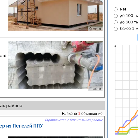
нет
до 100 т
до 500 т
более 1 
9 фото
это
2 фото
дах района
Найдено
1
объявление
Строительство / Строительные работы
ер из Пенелей ППУ