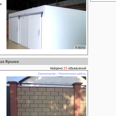
ш
9 фото
одах Крыма
Найдено
25
объявлений
Строительство / Строительные работы