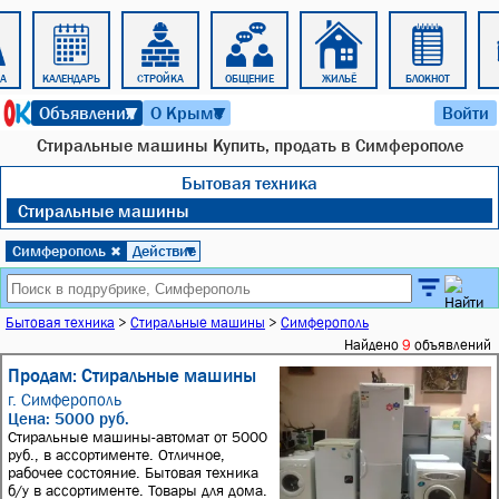
А
КАЛЕНДАРЬ
СТРОЙКА
ОБЩЕНИЕ
ЖИЛЬЁ
БЛОКНОТ
7 августа 2026 г. 13:21
Объявления
О Крыме
Войти
▼
▼
Стиральные машины Купить, продать в Симферополе
Бытовая техника
Стиральные машины
Симферополь
Действие
✖
▼
Бытовая техника
>
Стиральные машины
>
Симферополь
Найдено
9
объявлений
Продам: Стиральные машины
г. Симферополь
Цена: 5000 руб.
Стиральные машины-автомат от 5000
руб., в ассортименте. Отличное,
рабочее состояние. Бытовая техника
б/у в ассортименте. Товары для дома.