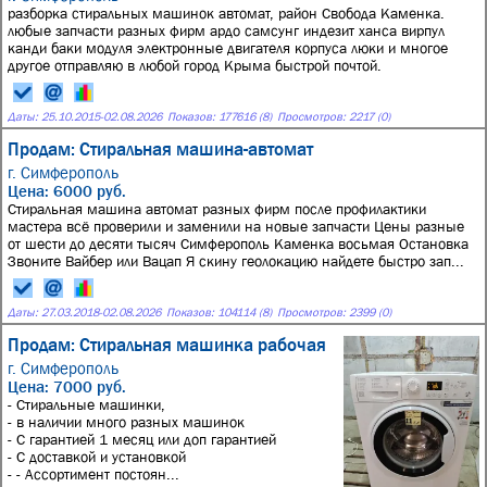
разборка стиральных машинок автомат, район Свобода Каменка.
любые запчасти разных фирм ардо самсунг индезит ханса вирпул
канди баки модуля электронные двигателя корпуса люки и многое
другое отправляю в любой город Крыма быстрой почтой.
Даты:
25.10.2015
-
02.08.2026
Показов: 177616 (8)
Просмотров: 2217 (0)
Продам: Стиральная машина-автомат
г. Симферополь
Цена: 6000 руб.
Стиральная машина автомат разных фирм после профилактики
мастера всё проверили и заменили на новые запчасти Цены разные
от шести до десяти тысяч Симферополь Каменка восьмая Остановка
Звоните Вайбер или Вацап Я скину геолокацию найдете быстро зап...
Даты:
27.03.2018
-
02.08.2026
Показов: 104114 (8)
Просмотров: 2399 (0)
Продам: Стиральная машинка рабочая
г. Симферополь
Цена: 7000 руб.
- Стиральные машинки,
- в наличии много разных машинок
- С гарантией 1 месяц или доп гарантией
- С доставкой и установкой
- - Ассортимент постоян...