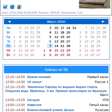
Даты:
07.02.2026
-
19.06.2026
Показов: 7624 (8)
Просмотров: 2 (0)
◄
Август 2026
►
Пн
6
13
20
27
3
10
17
24
31
7
14
21
28
Вт
7
14
21
28
4
11
18
25
1
8
15
22
29
Ср
1
8
15
22
29
5
12
19
26
2
9
16
23
30
Чт
2
9
16
23
30
6
13
20
27
3
10
17
24
Пт
3
10
17
24
31
7
14
21
28
4
11
18
25
Сб
4
11
18
25
1
8
15
22
29
5
12
19
26
Вс
5
12
19
26
2
9
16
23
30
6
13
20
27
Сейчас по ТВ
Время покажет
Первый канал
12:15—14:00
60 минут
Россия 1
12:00—14:00
Чемпионат Европы по водным видам спорта.
12:10—13:45
Открытая вода. Мужчины. 3 км. Прямая трансляция из Франции
Матч!
Сегодня
НТВ
13:00—13:25
Известия
Пятый канал
13:00—13:30
Военно-полевой роман фильм
Культура
13:10—14:40