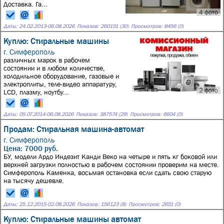
Доставка. Га...
4 фото
Даты:
24.02.2013
-
06.08.2026
Показов: 260151 (30)
Просмотров: 8456 (0)
Куплю: Стиральные машины
г. Симферополь
различных марок в рабочем
состоянии и в любом количестве,
холодильное оборудование, газовые и
электроплиты, теле-видео аппаратуру,
2 фото
LCD, плазму, ноутбу...
Даты:
05.07.2014
-
06.08.2026
Показов: 387574 (29)
Просмотров: 6604 (0)
Продам: Стиральная машина-автомат
г. Симферополь
Цена: 7000 руб.
БУ, модели Ардо Индезит Канди Веко на четыре и пять кг боковой или
верхней загрузки полностью в рабочем состоянии проверим на месте.
Симферополь Каменка, восьмая остановка если сдать свою старую
на тысячу дешевле.
Даты:
25.12.2015
-
02.08.2026
Показов: 156123 (8)
Просмотров: 2651 (0)
Куплю: Стиральные машины автомат