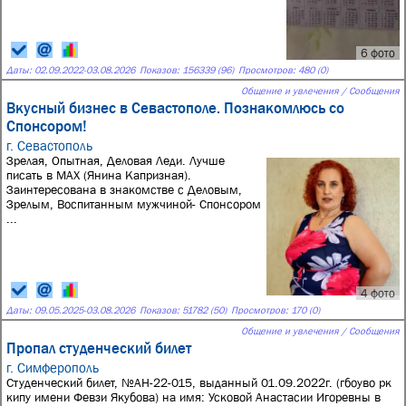
6 фото
Даты:
02.09.2022
-
03.08.2026
Показов: 156339 (96)
Просмотров: 480 (0)
Общение и увлечения / Сообщения
Вкусный бизнес в Севастополе. Познакомлюсь со
Спонсором!
г. Севастополь
Зрелая, Опытная, Деловая Леди. Лучше
писать в МАХ (Янина Капризная).
Заинтересована в знакомстве с Деловым,
Зрелым, Воспитанным мужчиной- Спонсором
...
4 фото
Даты:
09.05.2025
-
03.08.2026
Показов: 51782 (50)
Просмотров: 170 (0)
Общение и увлечения / Сообщения
Пропал студенческий билет
г. Симферополь
Студенческий билет, №АН-22-015, выданный 01.09.2022г. (гбоуво рк
кипу имени Февзи Якубова) на имя: Усковой Анастасии Игоревны в