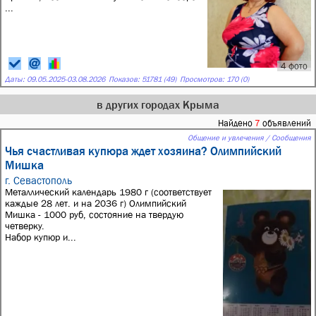
...
4 фото
Даты:
09.05.2025
-
03.08.2026
Показов: 51781 (49)
Просмотров: 170 (0)
в других городах Крыма
Найдено
7
объявлений
Общение и увлечения / Сообщения
Чья счастливая купюра ждет хозяина? Олимпийский
Мишка
г. Севастополь
Металлический календарь 1980 г (соответствует
каждые 28 лет. и на 2036 г) Олимпийский
Мишка - 1000 руб, состояние на твердую
четверку.
Набор купюр и...