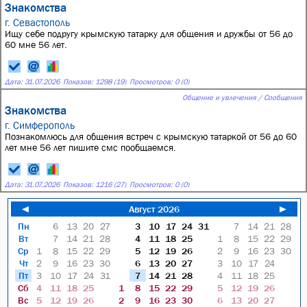
Знакомства
г. Севастополь
Ищу себе подругу крымскую татарку для общения и дружбы от 56 до
60 мне 56 лет.
Дата:
31.07.2026
Показов: 1298 (19)
Просмотров: 0 (0)
Общение и увлечения / Сообщения
Знакомства
г. Симферополь
Познакомлюсь для общения встреч с крымскую татаркой от 56 до 60
лет мне 56 лет пишите смс пообщаемся.
Дата:
31.07.2026
Показов: 1216 (27)
Просмотров: 0 (0)
◄
Август 2026
►
Пн
6
13
20
27
3
10
17
24
31
7
14
21
28
Вт
7
14
21
28
4
11
18
25
1
8
15
22
29
Ср
1
8
15
22
29
5
12
19
26
2
9
16
23
30
Чт
2
9
16
23
30
6
13
20
27
3
10
17
24
Пт
3
10
17
24
31
7
14
21
28
4
11
18
25
Сб
4
11
18
25
1
8
15
22
29
5
12
19
26
Вс
5
12
19
26
2
9
16
23
30
6
13
20
27