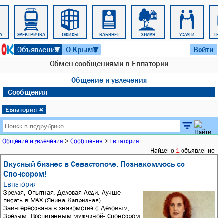
А
ЭЛЕКТРИЧКА
ОФИСЫ
КАБИНЕТ
ЗЕМЛЯ
УСЛУГИ
Т
7 августа 2026 г. 17:07
Объявления
О Крыме
Войти
▼
▼
Обмен сообщениями в Евпатории
Общение и увлечения
Сообщения
Евпатория
✖
Общение и увлечения
>
Сообщения
>
Евпатория
Найдено
1
объявление
Вкусный бизнес в Севастополе. Познакомлюсь со
Спонсором!
Евпатория
Зрелая, Опытная, Деловая Леди. Лучше
писать в МАХ (Янина Капризная).
Заинтересована в знакомстве с Деловым,
Зрелым, Воспитанным мужчиной- Спонсором