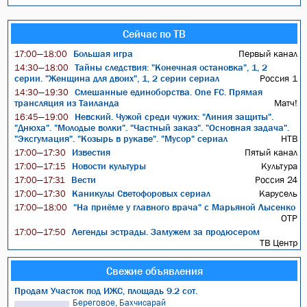
Сейчас по ТВ
Большая игра
Первый канал
17:00—18:00
Тайны следствия: "Конечная остановка", 1, 2
14:30—18:00
серии. "Женщина для двоих", 1, 2 серии сериал
Россия 1
Смешанные единоборства. One FC. Прямая
14:30—19:30
трансляция из Таиланда
Матч!
Невский. Чужой среди чужих: "Линия защиты".
16:45—19:00
"Днюха". "Молодые волки". "Частный заказ". "Основная задача".
"Эксгумация". "Козырь в рукаве". "Мусор" сериал
НТВ
Известия
Пятый канал
17:00—17:30
Новости культуры
Культура
17:00—17:15
Вести
Россия 24
17:00—17:31
Каникулы Светофоровых сериал
Карусель
17:00—17:30
"На приёме у главного врача" с Марьяной Лысенко
17:00—18:00
ОТР
Легенды эстрады. Замужем за продюсером
17:00—17:50
ТВ Центр
Свежие объявления
Продам Участок под ИЖС, площадь 9.2 сот.
Береговое, Бахчисарай