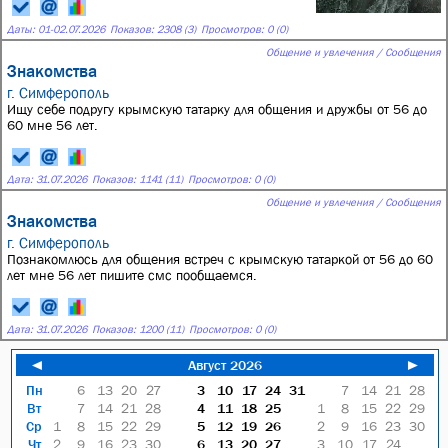
Даты:
01
-
02.07.2026
Показов: 2308 (3)
Просмотров: 0 (0)
Общение и увлечения / Сообщения
Знакомства
г. Симферополь
Ищу себе подругу крымскую татарку для общения и дружбы от 56 до
60 мне 56 лет.
Дата:
31.07.2026
Показов: 1141 (11)
Просмотров: 0 (0)
Общение и увлечения / Сообщения
Знакомства
г. Симферополь
Познакомлюсь для общения встреч с крымскую татаркой от 56 до 60
лет мне 56 лет пишите смс пообщаемся.
Дата:
31.07.2026
Показов: 1200 (11)
Просмотров: 0 (0)
◄
Август 2026
►
Пн
6
13
20
27
3
10
17
24
31
7
14
21
28
Вт
7
14
21
28
4
11
18
25
1
8
15
22
29
Ср
1
8
15
22
29
5
12
19
26
2
9
16
23
30
Чт
2
9
16
23
30
6
13
20
27
3
10
17
24