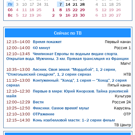
Пт
3
10
17
24
31
7
14
21
28
4
11
18
25
Сб
4
11
18
25
1
8
15
22
29
5
12
19
26
Вс
5
12
19
26
2
9
16
23
30
6
13
20
27
Сейчас по ТВ
Время покажет
Первый канал
12:15—14:00
60 минут
Россия 1
12:00—14:00
Чемпионат Европы по водным видам спорта.
12:10—13:45
Открытая вода. Мужчины. 3 км. Прямая трансляция из Франции
Матч!
Лесник. Своя земля: "Мордобой", 1, 2 серии,
10:35—13:00
"Стокгольмский синдром", 1, 2 серии сериал
НТВ
Контуженный: "Холод", 1 серия — "Холод", 2 серия
11:10—13:00
сериал
Пятый канал
Первые в мире: Юрий Кнорозов. Тайна рукописей
12:10—12:30
майя
Культура
Вести
Россия 24
12:00—12:29
Фиксики. Самое время! мульт
Карусель
10:25—12:50
ОТРажение
ОТР
12:10—13:00
Конь изабелловой масти: 1–2 серии фильм
12:15—14:30
ТВ Центр