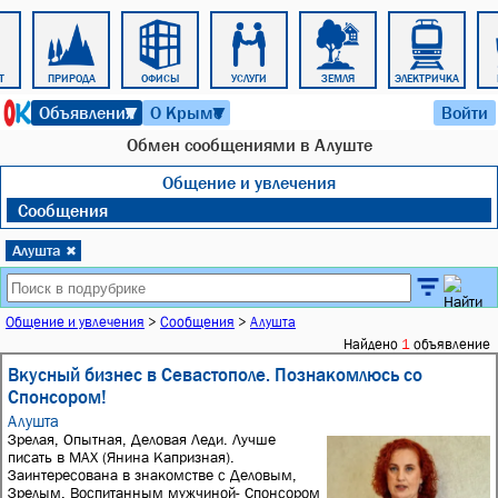
Т
ПРИРОДА
ОФИСЫ
УСЛУГИ
ЗЕМЛЯ
ЭЛЕКТРИЧКА
7 августа 2026 г. 12:25
Объявления
О Крыме
Войти
▼
▼
Обмен сообщениями в Алуште
Общение и увлечения
Сообщения
Алушта
✖
Общение и увлечения
>
Сообщения
>
Алушта
Найдено
1
объявление
Вкусный бизнес в Севастополе. Познакомлюсь со
Спонсором!
Алушта
Зрелая, Опытная, Деловая Леди. Лучше
писать в МАХ (Янина Капризная).
Заинтересована в знакомстве с Деловым,
Зрелым, Воспитанным мужчиной- Спонсором