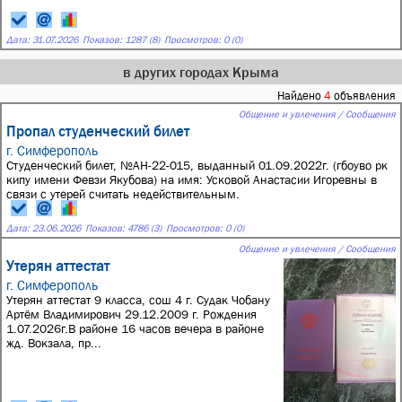
Дата:
31.07.2026
Показов: 1287 (8)
Просмотров: 0 (0)
в других городах Крыма
Найдено
4
объявления
Общение и увлечения / Сообщения
Пропал студенческий билет
г. Симферополь
Студенческий билет, №АН-22-015, выданный 01.09.2022г. (гбоуво рк
кипу имени Февзи Якубова) на имя: Усковой Анастасии Игоревны в
связи с утерей считать недействительным.
Дата:
23.06.2026
Показов: 4786 (3)
Просмотров: 0 (0)
Общение и увлечения / Сообщения
Утерян аттестат
г. Симферополь
Утерян аттестат 9 класса, сош 4 г. Судак Чобану
Артём Владимирович 29.12.2009 г. Рождения
1.07.2026г.В районе 16 часов вечера в районе
жд. Вокзала, пр...