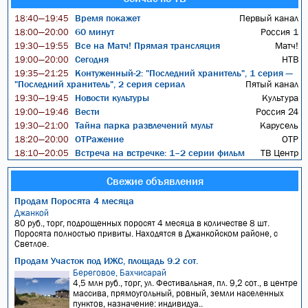
Время покажет
Первый канал
18:40—19:45
60 минут
Россия 1
18:00—20:00
Все на Матч! Прямая трансляция
Матч!
19:30—19:55
Сегодня
НТВ
19:00—20:00
Контуженный-2: "Последний хранитель", 1 серия —
19:35—21:25
"Последний хранитель", 2 серия сериал
Пятый канал
Новости культуры
Культура
19:30—19:45
Вести
Россия 24
19:00—19:46
Тайна парка развлечений мульт
Карусель
19:30—21:00
ОТРажение
ОТР
18:20—20:00
Встреча на встречке: 1–2 серии фильм
ТВ Центр
18:10—20:05
Свежие объявления
Продам Поросята 4 месяца
Джанкой
80 руб., торг, подрощенных поросят 4 месяца в количестве 8 шт.
Поросята полностью привиты. Находятся в Джанкойском районе, с
Светлое.
Продам Участок под ИЖС, площадь 9.2 сот.
Береговое, Бахчисарай
4,5 млн руб., торг, ул. Фестивальная, пл. 9,2 сот., в центре
массива, прямоугольный, ровный, земли населенных
пунктов, назначение: индивидуа..