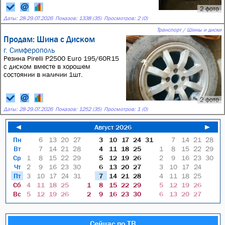
2 фото
Даты:
28
-
29.07.2026
Показов: 1338 (35)
Просмотров: 2 (0)
Транспорт / Шины и диски
Продам: Шина с Диском
г. Симферополь
Резина Pirelli P2500 Euro 195/60R15
с диском вместе в хорошем
состоянии в наличии 1шт.
2 фото
Даты:
28
-
29.07.2026
Показов: 1252 (35)
Просмотров: 1 (0)
◄
Август 2026
►
Пн
6
13
20
27
3
10
17
24
31
7
14
21
28
Вт
7
14
21
28
4
11
18
25
1
8
15
22
29
Ср
1
8
15
22
29
5
12
19
26
2
9
16
23
30
Чт
2
9
16
23
30
6
13
20
27
3
10
17
24
Пт
3
10
17
24
31
7
14
21
28
4
11
18
25
Сб
4
11
18
25
1
8
15
22
29
5
12
19
26
Вс
5
12
19
26
2
9
16
23
30
6
13
20
27
Сейчас по ТВ