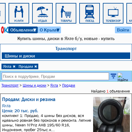
УСЛУГИ
ОТДЫХ
ТОВАРЫ
ПОЕЗД
ТЕЛЕВИЗОР
К
7 августа 2026 г. 19:37
Объявления
О Крыме
Войти
▼
▼
Купить шины, диски в Ялте б/у, новые - купить
Транспорт
Шины и диски
Ялта
Продам
✖
✖
Транспорт
>
Шины и диски
>
Ялта
>
Продам
Найдено
1
объявление
Продам: Диски и резина
Ялта
Цена: 20 тыс. руб.
комплект 1: Продаю, 4 шины без дисков, вся
идеально ровная без проколов и ремонта. Летние
шины, Nexen N'Priz AH8 195/60 R16,
Индонезия, пробег 25тыс.к...