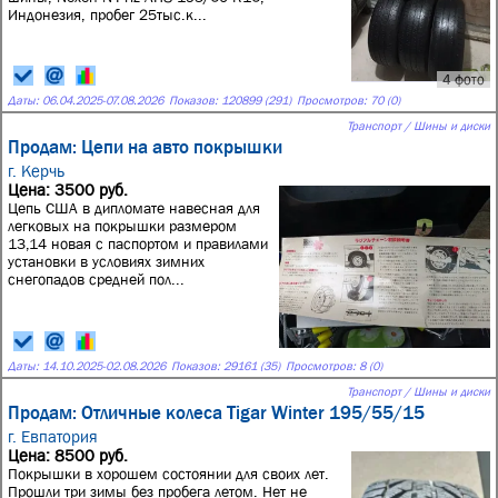
Индонезия, пробег 25тыс.к...
4 фото
Даты:
06.04.2025
-
07.08.2026
Показов: 120899 (291)
Просмотров: 70 (0)
Транспорт / Шины и диски
Продам: Цепи на авто покрышки
г. Керчь
Цена: 3500 руб.
Цепь США в дипломате навесная для
легковых на покрышки размером
13,14 новая с паспортом и правилами
установки в условиях зимних
снегопадов средней пол...
Даты:
14.10.2025
-
02.08.2026
Показов: 29161 (35)
Просмотров: 8 (0)
Транспорт / Шины и диски
Продам: Отличные колеса Tigar Winter 195/55/15
г. Евпатория
Цена: 8500 руб.
Покрышки в хорошем состоянии для своих лет.
Прошли три зимы без пробега летом. Нет не