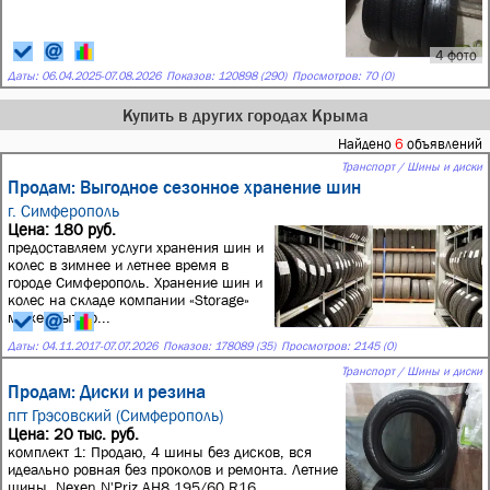
4 фото
Даты:
06.04.2025
-
07.08.2026
Показов: 120898 (290)
Просмотров: 70 (0)
Купить в других городах Крыма
Найдено
6
объявлений
Транспорт / Шины и диски
Продам: Выгодное сезонное хранение шин
г. Симферополь
Цена: 180 руб.
предоставляем услуги хранения шин и
колес в зимнее и летнее время в
городе Симферополь. Хранение шин и
колес на складе компании «Storage»
может быть о...
Даты:
04.11.2017
-
07.07.2026
Показов: 178089 (35)
Просмотров: 2145 (0)
Транспорт / Шины и диски
Продам: Диски и резина
пгт Грэсовский (Симферополь)
Цена: 20 тыс. руб.
комплект 1: Продаю, 4 шины без дисков, вся
идеально ровная без проколов и ремонта. Летние
шины, Nexen N'Priz AH8 195/60 R16,