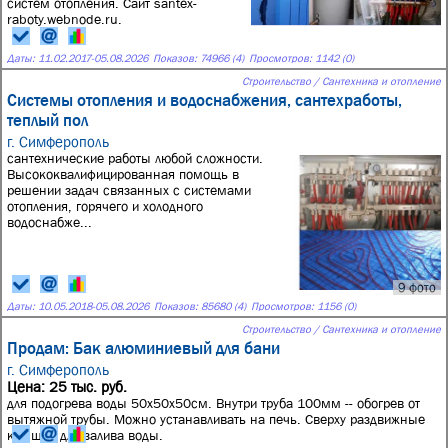
систем отопления. Сайт santex-
raboty.webnode.ru.
Даты:
11.02.2017
-
05.08.2026
Показов: 74966 (4)
Просмотров: 1142 (0)
Строительство / Сантехника и отопление
Системы отопления и водоснабжения, сантехработы,
теплый пол
г. Симферополь
сантехнические работы любой сложности.
Высококвалифицированная помощь в
решении задач связанных с системами
отопления, горячего и холодного
водоснабже...
9 фото
Даты:
10.05.2018
-
05.08.2026
Показов: 85680 (4)
Просмотров: 1156 (0)
Строительство / Сантехника и отопление
Продам: Бак алюминиевый для бани
г. Симферополь
Цена: 25 тыс. руб.
для подогрева воды 50х50х50см. Внутри труба 100мм -- обогрев от
вытяжной трубы. Можно устанавливать на печь. Сверху раздвижные
крышки для залива воды.