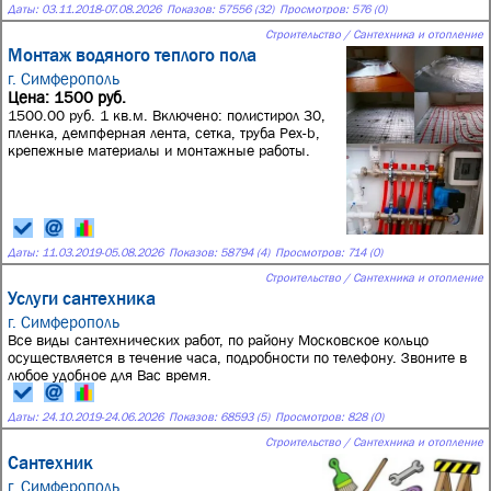
Даты:
03.11.2018
-
07.08.2026
Показов: 57556 (32)
Просмотров: 576 (0)
Строительство / Сантехника и отопление
Монтаж водяного теплого пола
г. Симферополь
Цена: 1500 руб.
1500.00 руб. 1 кв.м. Включено: полистирол 30,
пленка, демпферная лента, сетка, труба Pex-b,
крепежные материалы и монтажные работы.
Даты:
11.03.2019
-
05.08.2026
Показов: 58794 (4)
Просмотров: 714 (0)
Строительство / Сантехника и отопление
Услуги сантехника
г. Симферополь
Все виды сантехнических работ, по району Московское кольцо
осуществляется в течение часа, подробности по телефону. Звоните в
любое удобное для Вас время.
Даты:
24.10.2019
-
24.06.2026
Показов: 68593 (5)
Просмотров: 828 (0)
Строительство / Сантехника и отопление
Сантехник
г. Симферополь