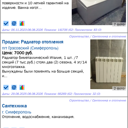
поверхности и 10 летней гарантией на
изделие. Ванна изгот...
7 фото
Даты:
06.11.2023
-
08.08.2026
Показов: 141706 (62)
Просмотров: 83 (0)
Строительство / Сантехника и отопление
Продам: Радиатор отопления
пгт Грэсовский (Симферополь)
Цена: 7000 руб.
Радиатор биметаллический Италия, 1 шт. /7
секций (7 тыс.руб.) стоял два (2) сезона, 4 эт/14
многоэтажка.
Вынуждены были поменять на больше секций,
и...
2 фото
Даты:
29.08.2025
-
08.08.2026
Показов: 66269 (62)
Просмотров: 32 (0)
Строительство / Сантехника и отопление
Сантехника
г. Симферополь
Отопление, водоснабжение, канализация.