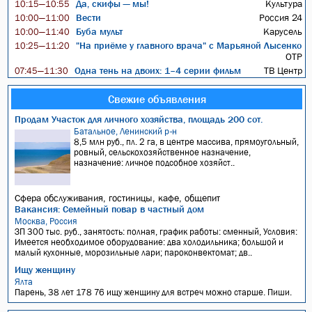
Да, скифы — мы!
Культура
10:15—10:55
Вести
Россия 24
10:00—11:00
Буба мульт
Карусель
10:00—11:40
"На приёме у главного врача" с Марьяной Лысенко
10:25—11:20
ОТР
Одна тень на двоих: 1–4 серии фильм
ТВ Центр
07:45—11:30
Свежие объявления
Продам Участок для личного хозяйства, площадь 200 сот.
Батальное, Ленинский р-н
8,5 млн руб., пл. 2 га, в центре массива, прямоугольный,
ровный, сельскохозяйственное назначение,
назначение: личное подсобное хозяйст..
Сфера обслуживания, гостиницы, кафе, общепит
Вакансия: Семейный повар в частный дом
Москва, Россия
ЗП 300 тыс. руб., занятость: полная, график работы: сменный, Условия:
Имеется необходимое оборудование: два холодильника; большой и
малый кухонные, морозильные лари; пароконвектомат; дв..
Ищу женщину
Ялта
Парень, 38 лет 178 76 ищу женщину для встреч можно старше. Пиши.