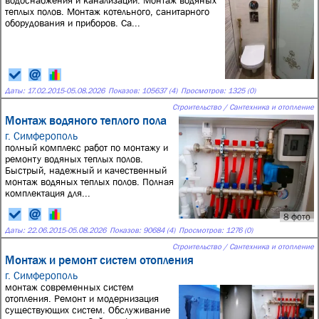
водоснабжения и канализации. Монтаж водяных
теплых полов. Монтаж котельного, санитарного
оборудования и приборов. Са...
Даты:
17.02.2015
-
05.08.2026
Показов: 105637 (4)
Просмотров: 1325 (0)
Строительство / Сантехника и отопление
Монтаж водяного теплого пола
г. Симферополь
полный комплекс работ по монтажу и
ремонту водяных теплых полов.
Быстрый, надежный и качественный
монтаж водяных теплых полов. Полная
комплектация для...
8 фото
Даты:
22.06.2015
-
05.08.2026
Показов: 90684 (4)
Просмотров: 1276 (0)
Строительство / Сантехника и отопление
Монтаж и ремонт систем отопления
г. Симферополь
монтаж современных систем
отопления. Ремонт и модернизация
существующих систем. Обслуживание