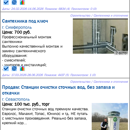
Даты:
24.02.2026
-
14.06.2026
Показов: 6834 (4)
Просмотров: 0 (0)
Строительство / Сантехника и отопление
Сантехника под ключ
г. Симферополь
Цена: 700 руб.
Профессиональный монтаж
сантехники
Выполню качественный монтаж и
замену сантехнического
2 фото
оборудования:
- смесителей;
- унитазов и инсталляций;
-...
Даты:
17.03.2026
-
28.06.2026
Показов: 4437 (5)
Просмотров: 1 (0)
Строительство / Сантехника и отопление
Продам: Станции очистки сточных вод, без запаха и
откачки
г. Севастополь
Цена: 100 тыс. руб., торг
Станции очистки сточных вод премиум качества.
Евролос, Малахит, Топас, Юнилос и тд. НЕ путать
с местными произведения. Реально без запаха,
крепкий кор...