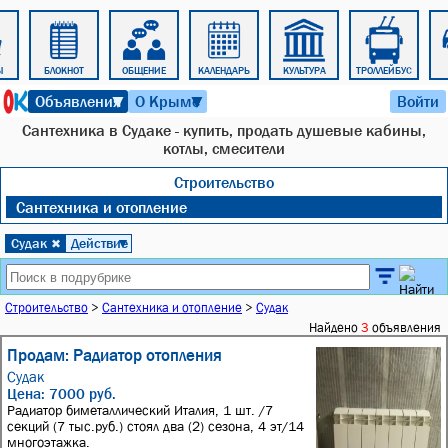
Ы
БЛОКНОТ
ОБЩЕНИЕ
КАЛЕНДАРЬ
КУЛЬТУРА
ТРОЛЛЕЙБУС
9 августа 2026 г. 10:41
Объявления
О Крыме
Войти
▼
▼
Сантехника в Судаке - купить, продать душевые кабины,
котлы, смесители
Строительство
Сантехника и отопление
Судак
Действие
✖
▼
Строительство
>
Сантехника и отопление
>
Судак
Найдено
3
объявления
Продам: Радиатор отопления
Судак
Цена: 7000 руб.
Радиатор биметаллический Италия, 1 шт. /7
секций (7 тыс.руб.) стоял два (2) сезона, 4 эт/14
многоэтажка.