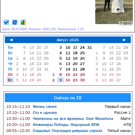
7 фото
Дата:
06.07.2026
Показов: 4252 (25)
Просмотров: 1 (0)
◄
Август 2026
►
Пн
6
13
20
27
3
10
17
24
31
7
14
21
28
Вт
7
14
21
28
4
11
18
25
1
8
15
22
29
Ср
1
8
15
22
29
5
12
19
26
2
9
16
23
30
Чт
2
9
16
23
30
6
13
20
27
3
10
17
24
Пт
3
10
17
24
31
7
14
21
28
4
11
18
25
Сб
4
11
18
25
1
8
15
22
29
5
12
19
26
Вс
5
12
19
26
2
9
16
23
30
6
13
20
27
Сейчас по ТВ
Жизнь своих
Первый канал
10:15—11:10
Сто к одному
Россия 1
10:10—11:00
Чемпионы на все времена: Олег Молибога
Матч!
10:30—11:00
Инженеры Победы. Народный ВПК
НТВ
10:20—11:00
Следопыт: Плачущая девушка сериал
Пятый канал
09:55—10:45