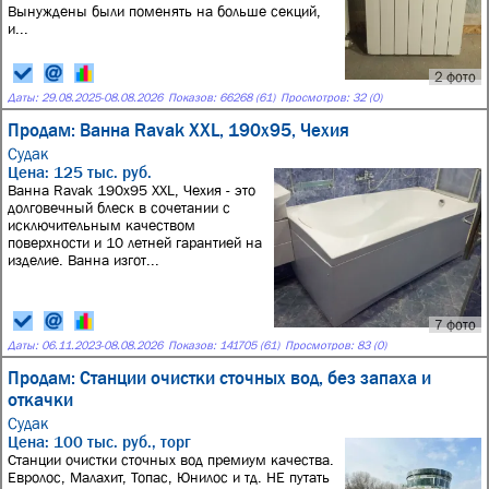
Вынуждены были поменять на больше секций,
и...
2 фото
Даты:
29.08.2025
-
08.08.2026
Показов: 66268 (61)
Просмотров: 32 (0)
Продам: Ванна Ravak XXL, 190x95, Чехия
Судак
Цена: 125 тыс. руб.
Ванна Ravak 190x95 XXL, Чехия - это
долговечный блеск в сочетании с
исключительным качеством
поверхности и 10 летней гарантией на
изделие. Ванна изгот...
7 фото
Даты:
06.11.2023
-
08.08.2026
Показов: 141705 (61)
Просмотров: 83 (0)
Продам: Станции очистки сточных вод, без запаха и
откачки
Судак
Цена: 100 тыс. руб., торг
Станции очистки сточных вод премиум качества.
Евролос, Малахит, Топас, Юнилос и тд. НЕ путать