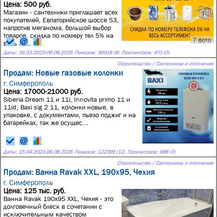
Цена: 500 руб.
Магазин - сантехники приглашает всех
покупателей, Евпаторийское шоссе 53,
напротив меганома, большой выбор
товаров, скидка по номеру тел 5% на
7 фото
весь ас...
Даты:
16.03.2023
-
06.08.2026
Показов: 36918 (8)
Просмотров: 470 (0)
Строительство / Сантехника и отопление
Продам: Новые газовые колонки
г. Симферополь
Цена: 17000-21000 руб.
Siberia Dream 11 и 11i, Innovita primo 11 и
11id, Bаxi sig 2 11, колонки новые, в
упаковке, с документами, пьезо поджиг и на
батарейках, так же осущес...
Даты:
15.04.2023
-
06.08.2026
Показов: 122399 (12)
Просмотров: 988 (0)
Строительство / Сантехника и отопление
Продам: Ванна Ravak XXL, 190x95, Чехия
г. Симферополь
Цена: 125 тыс. руб.
Ванна Ravak 190x95 XXL, Чехия - это
долговечный блеск в сочетании с
исключительным качеством