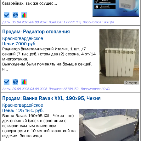
батарейках, так же осущес...
Даты:
15.04.2023
-
06.08.2026
Показов: 122222 (17)
Просмотров: 988 (0)
Продам: Радиатор отопления
Красногвардейское
Цена: 7000 руб.
Радиатор биметаллический Италия, 1 шт. /7
секций (7 тыс.руб.) стоял два (2) сезона, 4 эт/14
многоэтажка.
Вынуждены были поменять на больше секций,
и...
2 фото
Даты:
29.08.2025
-
04.08.2026
Показов: 65748 (52)
Просмотров: 32 (0)
Продам: Ванна Ravak XXL, 190x95, Чехия
Красногвардейское
Цена: 125 тыс. руб.
Ванна Ravak 190x95 XXL, Чехия - это
долговечный блеск в сочетании с
исключительным качеством
поверхности и 10 летней гарантией на
изделие. Ванна изгот...