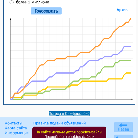
более 1 миллиона
Архив
Погода в Симферополе
Контакты
Правила подачи объявлений
Карта сайта
Оферта сайта
На сайте используются cookies-файлы.
Информация
Политика обработки ПД
Подробнее о cookies-файлах