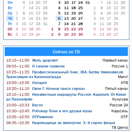
Пн
6
13
20
27
3
10
17
24
31
7
14
21
28
Вт
7
14
21
28
4
11
18
25
1
8
15
22
29
Ср
1
8
15
22
29
5
12
19
26
2
9
16
23
30
Чт
2
9
16
23
30
6
13
20
27
3
10
17
24
Пт
3
10
17
24
31
7
14
21
28
4
11
18
25
Сб
4
11
18
25
1
8
15
22
29
5
12
19
26
Вс
5
12
19
26
2
9
16
23
30
6
13
20
27
Сейчас по ТВ
Жить здорово!
Первый канал
10:15—11:00
О самом главном
Россия 1
09:55—11:00
Профессиональный бокс. IBA. Битва тяжеловесов.
10:25—11:25
Трансляция из Калининграда
Матч!
Сегодня
НТВ
10:00—10:35
Свои-7: Ночное такси сериал
Пятый канал
10:20—11:15
Неизвестные маршруты России: Карелия. От Кеми
10:15—11:00
до Паанаярви
Культура
Вести
Россия 24
10:00—10:33
Робокар Поли и его друзья мульт
Карусель
10:30—10:45
ОТРажение
ОТР
10:05—10:50
Ныряльщица за жемчугом: 3–4 серии фильм
08:35—10:35
ТВ Центр