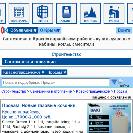
ОР
КАЛЕНДАРЬ
ОФИСЫ
КАБИНЕТ
ПРИРОДА
РАБОТА
6 августа 2026 г. 10:31
Объявления
О Крыме
Войти
▼
▼
Сантехника в Красногвардейском районе - купить душевые
кабины, котлы, смесители
Строительство
Сантехника и отопление
Красногвардейское
Продам
✖
✖
Строительство
>
Сантехника и отопление
>
Красногвардейское
>
Продам
Найдено
4
объявления
Продам: Новые газовые колонки
Красногвардейское
Цена: 17000-21000 руб.
Siberia Dream 11 и 11i, Innovita primo 11 и
11id, Bаxi sig 2 11, колонки новые, в
упаковке, с документами, пьезо поджиг и на