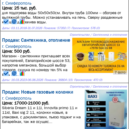
г. Симферополь
Цена: 25 тыс. руб.
для подогрева воды 50х50х50см. Внутри труба 100мм -- обогрев от
вытяжной трубы. Можно устанавливать на печь. Сверху раздвижные
крышки для залива воды.
Даты:
03.11.2018
-
31.07.2026
Показов: 57350 (7)
Просмотров: 576 (0)
Строительство / Сантехника и отопление
Продам: Сантехника, отопление
г. Симферополь
Цена: 500 руб.
Магазин - сантехники приглашает всех
покупателей, Евпаторийское шоссе 53,
напротив меганома, большой выбор
товаров, скидка по номеру тел 5% на
7 фото
весь ас...
Даты:
16.03.2023
-
06.08.2026
Показов: 36804 (15)
Просмотров: 470 (0)
Строительство / Сантехника и отопление
Продам: Новые газовые колонки
г. Симферополь
Цена: 17000-21000 руб.
Siberia Dream 11 и 11i, Innovita primo 11 и
11id, Bаxi sig 2 11, колонки новые, в
упаковке, с документами, пьезо поджиг и на
батарейках, так же осущес...