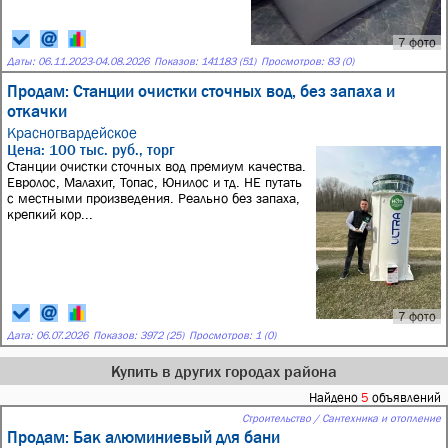
7 фото
Даты:
06.11.2023
-
04.08.2026
Показов: 141183 (51)
Просмотров: 83 (0)
Продам: Станции очистки сточных вод, без запаха и
откачки
Красногвардейское
Цена: 100 тыс. руб., торг
Станции очистки сточных вод премиум качества.
Евролос, Малахит, Топас, Юнилос и тд. НЕ путать
с местными произведения. Реально без запаха,
крепкий кор...
7 фото
Дата:
06.07.2026
Показов: 3972 (25)
Просмотров: 1 (0)
Купить в других городах района
Найдено
5
объявлений
Строительство / Сантехника и отопление
Продам: Бак алюминиевый для бани