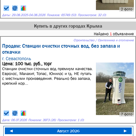
2 фото
Даты:
29.08.2025
-
04.08.2026
Показов: 65749 (53)
Просмотров: 32 (0)
Купить в других городах Крыма
Найдено
1
объявление
Строительство / Сантехника и отопление
Продам: Станции очистки сточных вод, без запаха и
откачки
г. Севастополь
Цена: 100 тыс. руб., торг
Станции очистки сточных вод премиум качества.
Евролос, Малахит, Топас, Юнилос и тд. НЕ путать
с местными произведения. Реально без запаха,
крепкий кор...
7 фото
Дата:
06.07.2026
Показов: 3973 (26)
Просмотров: 1 (0)
◄
Август 2026
►