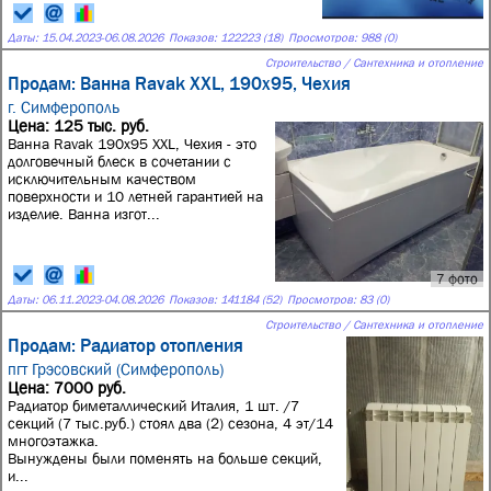
Даты:
15.04.2023
-
06.08.2026
Показов: 122223 (18)
Просмотров: 988 (0)
Строительство / Сантехника и отопление
Продам: Ванна Ravak XXL, 190x95, Чехия
г. Симферополь
Цена: 125 тыс. руб.
Ванна Ravak 190x95 XXL, Чехия - это
долговечный блеск в сочетании с
исключительным качеством
поверхности и 10 летней гарантией на
изделие. Ванна изгот...
7 фото
Даты:
06.11.2023
-
04.08.2026
Показов: 141184 (52)
Просмотров: 83 (0)
Строительство / Сантехника и отопление
Продам: Радиатор отопления
пгт Грэсовский (Симферополь)
Цена: 7000 руб.
Радиатор биметаллический Италия, 1 шт. /7
секций (7 тыс.руб.) стоял два (2) сезона, 4 эт/14
многоэтажка.
Вынуждены были поменять на больше секций,
и...