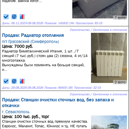
изделие. Ванна изгот...
7 фото
Даты:
06.11.2023
-
09.08.2026
Показов: 141832 (34)
Просмотров: 83 (0)
Строительство / Сантехника и отопление
Продам: Радиатор отопления
пгт Грэсовский (Симферополь)
Цена: 7000 руб.
Радиатор биметаллический Италия, 1 шт. /7
секций (7 тыс.руб.) стоял два (2) сезона, 4 эт/14
многоэтажка.
Вынуждены были поменять на больше секций,
и...
2 фото
Даты:
29.08.2025
-
09.08.2026
Показов: 66400 (36)
Просмотров: 32 (0)
Строительство / Сантехника и отопление
Продам: Станции очистки сточных вод, без запаха и
откачки
г. Севастополь
Цена: 100 тыс. руб., торг
Станции очистки сточных вод премиум качества.
Евролос, Малахит, Топас, Юнилос и тд. НЕ путать