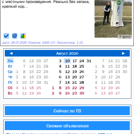
с местными произведения. Реально без запаха,
крепкий кор...
7 фото
Дата:
06.07.2026
Показов: 4305 (17)
Просмотров: 1 (0)
◄
Август 2026
►
Пн
6
13
20
27
3
10
17
24
31
7
14
21
28
Вт
7
14
21
28
4
11
18
25
1
8
15
22
29
Ср
1
8
15
22
29
5
12
19
26
2
9
16
23
30
Чт
2
9
16
23
30
6
13
20
27
3
10
17
24
Пт
3
10
17
24
31
7
14
21
28
4
11
18
25
Сб
4
11
18
25
1
8
15
22
29
5
12
19
26
Вс
5
12
19
26
2
9
16
23
30
6
13
20
27
Сейчас по ТВ
Свежие объявления