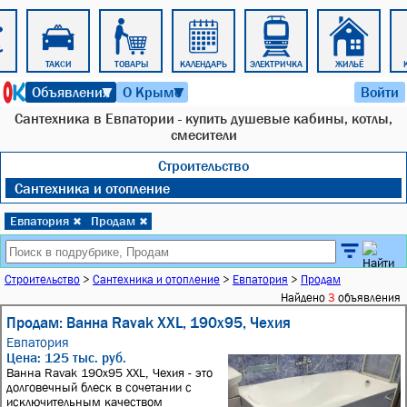
ТАКСИ
ТОВАРЫ
КАЛЕНДАРЬ
ЭЛЕКТРИЧКА
ЖИЛЬЁ
10 августа 2026 г. 05:31
Объявления
О Крыме
Войти
▼
▼
Сантехника в Евпатории - купить душевые кабины, котлы,
смесители
Строительство
Сантехника и отопление
Евпатория
Продам
✖
✖
Строительство
>
Сантехника и отопление
>
Евпатория
>
Продам
Найдено
3
объявления
Продам: Ванна Ravak XXL, 190x95, Чехия
Евпатория
Цена: 125 тыс. руб.
Ванна Ravak 190x95 XXL, Чехия - это
долговечный блеск в сочетании с
исключительным качеством