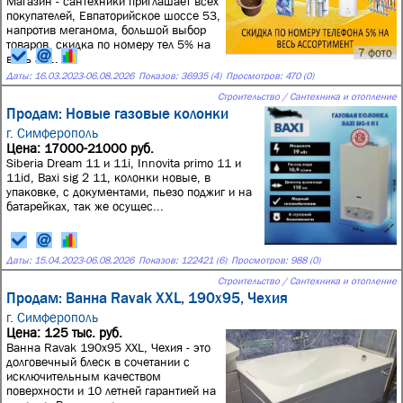
Магазин - сантехники приглашает всех
покупателей, Евпаторийское шоссе 53,
напротив меганома, большой выбор
товаров, скидка по номеру тел 5% на
7 фото
весь ас...
Даты:
16.03.2023
-
06.08.2026
Показов: 36935 (4)
Просмотров: 470 (0)
Строительство / Сантехника и отопление
Продам: Новые газовые колонки
г. Симферополь
Цена: 17000-21000 руб.
Siberia Dream 11 и 11i, Innovita primo 11 и
11id, Bаxi sig 2 11, колонки новые, в
упаковке, с документами, пьезо поджиг и на
батарейках, так же осущес...
Даты:
15.04.2023
-
06.08.2026
Показов: 122421 (6)
Просмотров: 988 (0)
Строительство / Сантехника и отопление
Продам: Ванна Ravak XXL, 190x95, Чехия
г. Симферополь
Цена: 125 тыс. руб.
Ванна Ravak 190x95 XXL, Чехия - это
долговечный блеск в сочетании с
исключительным качеством
поверхности и 10 летней гарантией на