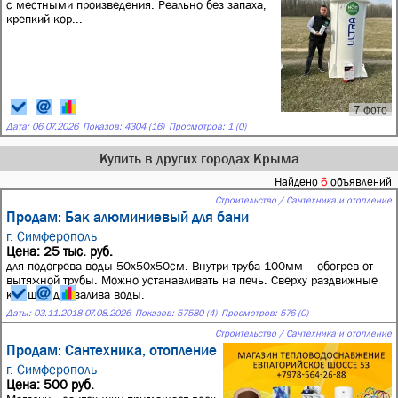
с местными произведения. Реально без запаха,
крепкий кор...
7 фото
Дата:
06.07.2026
Показов: 4304 (16)
Просмотров: 1 (0)
Купить в других городах Крыма
Найдено
6
объявлений
Строительство / Сантехника и отопление
Продам: Бак алюминиевый для бани
г. Симферополь
Цена: 25 тыс. руб.
для подогрева воды 50х50х50см. Внутри труба 100мм -- обогрев от
вытяжной трубы. Можно устанавливать на печь. Сверху раздвижные
крышки для залива воды.
Даты:
03.11.2018
-
07.08.2026
Показов: 57580 (4)
Просмотров: 576 (0)
Строительство / Сантехника и отопление
Продам: Сантехника, отопление
г. Симферополь
Цена: 500 руб.