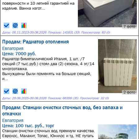
поверхности и 10 летней гарантией на
изделие. Ванна изгот...
7 фото
Даты:
06.11.2023
-
09.08.2026
Показов: 141831 (33)
Просмотров: 83 (0)
Продам: Радиатор отопления
Евпатория
Цена: 7000 руб.
Радиатор биметаллический Италия, 1 шт. /7
секций (7 тыс.руб.) стоял два (2) сезона, 4 эт/14
многоэтажка.
Вынуждены были поменять на больше секций,
и...
2 фото
Даты:
29.08.2025
-
09.08.2026
Показов: 66399 (35)
Просмотров: 32 (0)
Продам: Станции очистки сточных вод, без запаха и
откачки
Евпатория
Цена: 100 тыс. руб., торг
Станции очистки сточных вод премиум качества.
Евролос, Малахит, Топас, Юнилос и тд. НЕ путать