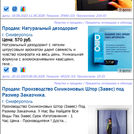
2 фото
Даты:
19.09.2022
-
11.06.2026
Показов: 37440 (10)
Просмотров: 214 (0)
Покупки и продажи / Предметы интерьера и обихода
Продам: Натуральный дезодорант
г. Симферополь
Цена: 570 руб.
Натуральный дезодорант с легким
цитрусовым ароматом дарит свежесть и
чувство комфорта на весь день. Уникальная
формула с алюмокалиевыми квасцами,
геле...
3 фото
Даты:
20.10.2023
-
06.06.2026
Показов: 45224 (10)
Просмотров: 23 (0)
Покупки и продажи / Предметы интерьера и обихода
Продам: Производство Силиконовых Штор (Завес) под
Размер Заказчика.
г. Симферополь
Производство Силиконовых Штор (Завес) Под
Размер Заказчика. У Нас Вы Найдете Все
Виды Пвх Завес.Срок Изготовления - 1
Час.Цена - Производителя ! Доста...