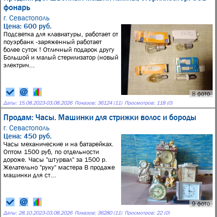
фонарь
г. Севастополь
Цена: 600 руб.
Подсветка для клавиатуры, работает от
поуэрбанк -заряженный работает
более суток ! Отличный подарок другу
Большой и малый стерилизатор (новый
электрич...
8 фото
Даты:
15.08.2023
-
03.08.2026
Показов: 36124 (11)
Просмотров: 118 (0)
Продам: Часы. Машинки для стрижки волос и бороды
г. Севастополь
Цена: 450 руб.
Часы механические и на батарейках.
Оптом 1500 руб, по отдельности
дороже. Часы "штурвал" за 1500 р.
Желательно "руку" мастера В продаже
машинки для ст...
9 фото
Даты:
28.10.2023
-
03.08.2026
Показов: 36280 (11)
Просмотров: 22 (0)