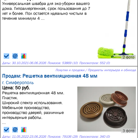
Универсальная швабра для эко-уборки вашего
дома. Гипоаллергенная, срок пользования до 7
лет и более. Пол остается идеально чистым в
течение минимум 4 ...
2 фото
Даты:
30.10.2021
-
06.06.2026
Показов: 53869 (10)
Просмотров: 552 (0)
Покупки и продажи / Предметы интерьера и обихода
Продам: Решетка вентиляционная 48 мм
г. Симферополь
Цена: 50 руб.
Решетка вентиляционная 48 мм.
Пластик.
Широкий спектр использования.
Мебельное производство,
производство дверей, различные
интерьерные работы.
...
3 фото
Даты:
11.05.2022
-
23.06.2026
Показов: 79106 (29)
Просмотров: 340 (0)