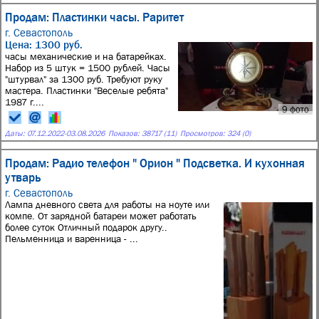
Продам: Пластинки часы. Раритет
г. Севастополь
Цена: 1300 руб.
часы механические и на батарейках.
Набор из 5 штук = 1500 рублей. Часы
"штурвал" за 1300 руб. Требуют руку
мастера. Пластинки "Веселые ребята"
1987 г....
9 фото
Даты:
07.12.2022
-
03.08.2026
Показов: 38717 (11)
Просмотров: 324 (0)
Продам: Радио телефон " Орион " Подсветка. И кухонная
утварь
г. Севастополь
Лампа дневного света для работы на ноуте или
компе. От зарядной батареи может работать
более суток Отличный подарок другу..
Пельменница и варенница - ...