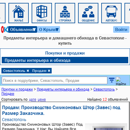
ЖИЛЬЁ
ОФИСЫ
СТРОЙКА
ОБЩЕНИЕ
АВТОБУС
8 августа 2026 г. 15:01
Объявления
О Крыме
Войти
▼
▼
Предметы интерьера и домашнего обихода в Севастополе -
купить
Покупки и продажи
Предметы интерьера и обихода
Севастополь
Продам
✖
✖
Покупки и продажи
>
Предметы интерьера и обихода
>
Севастополь
>
Продам
Сортировать по
дате
цене
Найдено
12
объявлений
Продам: Производство Силиконовых Штор (Завес) под
Размер Заказчика.
Севастополь
Производство Силиконовых Штор (Завес) Под
Размер Заказчика. У Нас Вы Найдете Все