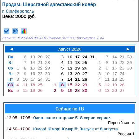
Продам: Шерстяной дагестанский ковёр
г. Симферополь
Цена: 2000 руб.
Даты:
11.07.2026
-
06.08.2026
Показов: 3151 (11)
Просмотров: 0 (0)
◄
Август 2026
►
Пн
6
13
20
27
3
10
17
24
31
7
14
21
28
Вт
7
14
21
28
4
11
18
25
1
8
15
22
29
Ср
1
8
15
22
29
5
12
19
26
2
9
16
23
30
Чт
2
9
16
23
30
6
13
20
27
3
10
17
24
Пт
3
10
17
24
31
7
14
21
28
4
11
18
25
Сб
4
11
18
25
1
8
15
22
29
5
12
19
26
Вс
5
12
19
26
2
9
16
23
30
6
13
20
27
Сейчас по ТВ
Один шанс на троих: 5–8 серии сериал
13:05—17:05
Первый канал
Юмор! Юмор! Юмор!!!: Выпуск от 8 августа
14:50—17:00
Россия 1