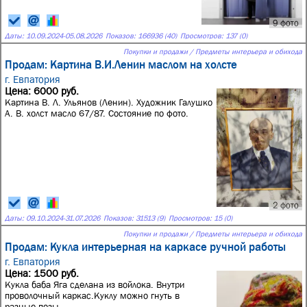
9 фото
Даты:
10.09.2024
-
05.08.2026
Показов: 166936 (40)
Просмотров: 137 (0)
Покупки и продажи / Предметы интерьера и обихода
Продам: Картина В.И.Ленин маслом на холсте
г. Евпатория
Цена: 6000 руб.
Картина В. Л. Ульянов (Ленин). Художник Галушко
А. В. холст масло 67/87. Состояние по фото.
2 фото
Даты:
09.10.2024
-
31.07.2026
Показов: 31513 (9)
Просмотров: 15 (0)
Покупки и продажи / Предметы интерьера и обихода
Продам: Кукла интерьерная на каркасе ручной работы
г. Евпатория
Цена: 1500 руб.
Кукла баба Яга сделана из войлока. Внутри
проволочный каркас.Куклу можно гнуть в
разные позы.