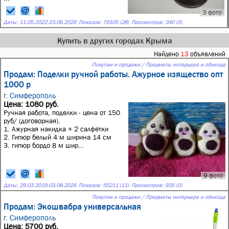
3 фото
Даты:
11.05.2022
-
23.06.2026
Показов: 79105 (28)
Просмотров: 340 (0)
Купить в других городах Крыма
Найдено
13
объявлений
Покупки и продажи / Предметы интерьера и обихода
Продам: Поделки ручной работы. Ажурное изящество опт
1000 р
г. Симферополь
Цена: 1080 руб.
Ручная работа, поделки - цена от 150
руб/ (договорная).
1. Ажурная накидка + 2 салфетки
2. Гипюр белый 4 м ширина 14 см
3. гипюр бордо 8 м шир...
9 фото
Даты:
29.03.2019
-
03.08.2026
Показов: 55211 (11)
Просмотров: 935 (0)
Покупки и продажи / Предметы интерьера и обихода
Продам: Экошвабра универсальная
г. Симферополь
Цена: 5700 руб.