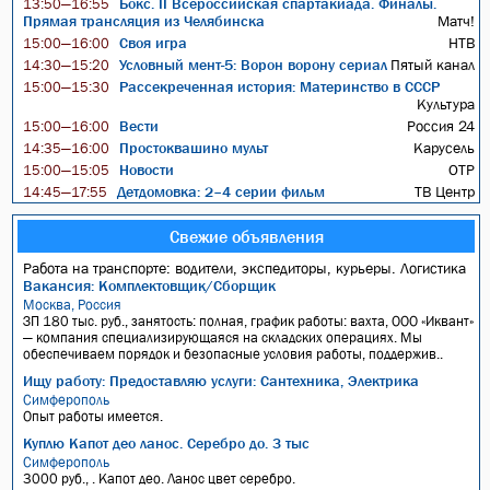
Бокс. II Всероссийская спартакиада. Финалы.
13:50—16:55
Прямая трансляция из Челябинска
Матч!
Своя игра
НТВ
15:00—16:00
Условный мент-5: Ворон ворону сериал
Пятый канал
14:30—15:20
Рассекреченная история: Материнство в СССР
15:00—15:30
Культура
Вести
Россия 24
15:00—16:00
Простоквашино мульт
Карусель
14:35—16:00
Новости
ОТР
15:00—15:05
Детдомовка: 2–4 серии фильм
ТВ Центр
14:45—17:55
Свежие объявления
Работа на транспорте: водители, экспедиторы, курьеры. Логистика
Вакансия: Комплектовщик/Сборщик
Москва, Россия
ЗП 180 тыс. руб., занятость: полная, график работы: вахта, ООО «Иквант»
— компания специализирующаяся на складских операциях. Мы
обеспечиваем порядок и безопасные условия работы, поддержив..
Ищу работу: Предоставляю услуги: Сантехника, Электрика
Симферополь
Опыт работы имеется.
Куплю Капот део ланос. Серебро до. 3 тыс
Симферополь
3000 руб., . Капот део. Ланос цвет серебро.