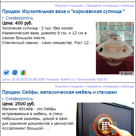
Покупки и продажи / Предметы интерьера и обихода
Продам: Изумительная ваза и "королевская супница "
г. Симферополь
Цена: 400 руб.
Золоченая супница - 2 тыс (без колов)
Керамическая ваза, диаметр 9 см, и 12 см в
самом большом месте.
Стеклянный павлин - само изящество. Рост 12...
9 фото
Даты:
31.07.2022
-
03.08.2026
Показов: 41404 (11)
Просмотров: 432 (0)
Покупки и продажи / Предметы интерьера и обихода
Продам: Сейфы, металлическая мебель и стеллажи
г. Симферополь
Цена: 2500 руб.
Магазин Югсейф - это Сейфы
встраиваемые в мебель, в стену.
Небольшие размеры, домой в офис
для хранения документов и ценностей.
Ассортимент большой - ...