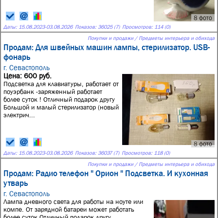
8 фото
Даты:
15.08.2023
-
03.08.2026
Показов: 36025 (7)
Просмотров: 114 (0)
Покупки и продажи / Предметы интерьера и обихода
Продам: Для швейных машин лампы, стерилизатор. USB-
фонарь
г. Севастополь
Цена: 600 руб.
Подсветка для клавиатуры, работает от
поуэрбанк -заряженный работает
более суток ! Отличный подарок другу
Большой и малый стерилизатор (новый
электрич...
8 фото
Даты:
15.08.2023
-
03.08.2026
Показов: 36037 (7)
Просмотров: 118 (0)
Покупки и продажи / Предметы интерьера и обихода
Продам: Радио телефон " Орион " Подсветка. И кухонная
утварь
г. Севастополь
Лампа дневного света для работы на ноуте или
компе. От зарядной батареи может работать
более суток Отличный подарок другу..