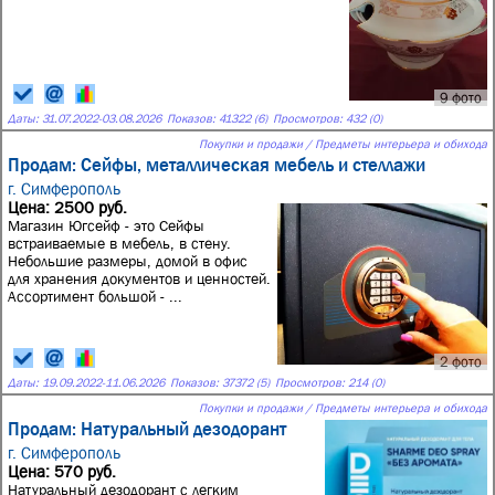
9 фото
Даты:
31.07.2022
-
03.08.2026
Показов: 41322 (6)
Просмотров: 432 (0)
Покупки и продажи / Предметы интерьера и обихода
Продам: Сейфы, металлическая мебель и стеллажи
г. Симферополь
Цена: 2500 руб.
Магазин Югсейф - это Сейфы
встраиваемые в мебель, в стену.
Небольшие размеры, домой в офис
для хранения документов и ценностей.
Ассортимент большой - ...
2 фото
Даты:
19.09.2022
-
11.06.2026
Показов: 37372 (5)
Просмотров: 214 (0)
Покупки и продажи / Предметы интерьера и обихода
Продам: Натуральный дезодорант
г. Симферополь
Цена: 570 руб.
Натуральный дезодорант с легким