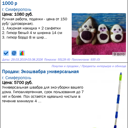
1000 р
г. Симферополь
Цена: 1080 руб.
Ручная работа, поделки - цена от 150
руб/ (договорная).
1. Ажурная накидка + 2 салфетки
2. Гипюр белый 4 м ширина 14 см
3. гипюр бордо 8 м шир...
9 фото
Даты:
29.03.2019
-
03.08.2026
Показов: 55129 (6)
Просмотров: 935 (0)
Покупки и продажи / Предметы интерьера и обихода
Продам: Экошвабра универсальная
г. Симферополь
Цена: 5700 руб.
Универсальная швабра для эко-уборки вашего
дома. Гипоаллергенная, срок пользования до 7
лет и более. Пол остается идеально чистым в
течение минимум 4 ...