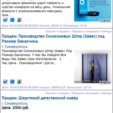
цитрусовым ароматом дарит свежесть и
чувство комфорта на весь день. Уникальная
формула с алюмокалиевыми квасцами,
геле...
3 фото
Даты:
20.10.2023
-
06.06.2026
Показов: 45156 (4)
Просмотров: 23 (0)
Покупки и продажи / Предметы интерьера и обихода
Продам: Производство Силиконовых Штор (Завес) под
Размер Заказчика.
г. Симферополь
Производство Силиконовых Штор (Завес) Под
Размер Заказчика. У Нас Вы Найдете Все
Виды Пвх Завес.Срок Изготовления - 1
Час.Цена - Производителя ! Доста...
9 фото
Даты:
10.09.2024
-
05.08.2026
Показов: 166630 (23)
Просмотров: 137 (0)
Покупки и продажи / Предметы интерьера и обихода
Продам: Шерстяной дагестанский ковёр
г. Симферополь
Цена: 2000 руб.