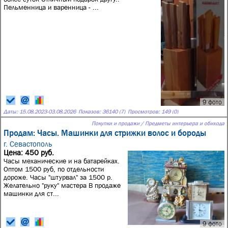
Пельменница и варенница - ...
9 фото
Даты:
15.08.2023
-
03.08.2026
Показов: 36140 (7)
Просмотров: 149 (0)
Покупки и продажи / Предметы интерьера и обихода
Продам: Часы. Машинки для стрижки волос и бороды
г. Севастополь
Цена: 450 руб.
Часы механические и на батарейках.
Оптом 1500 руб, по отдельности
дороже. Часы "штурвал" за 1500 р.
Желательно "руку" мастера В продаже
машинки для ст...
9 фото