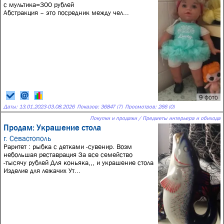
с мультика=300 рублей
Абстракция – это посредник между чел...
9 фото
Даты:
13.01.2023
-
03.08.2026
Показов: 36847 (7)
Просмотров: 266 (0)
Покупки и продажи / Предметы интерьера и обихода
Продам: Украшение стола
г. Севастополь
Раритет : рыбка с детками -сувенир. Возм
небольшая реставрация За все семейство
-тысячу рублей Для коньяка,,, и украшение стола
Изделие для лежачих Ут...