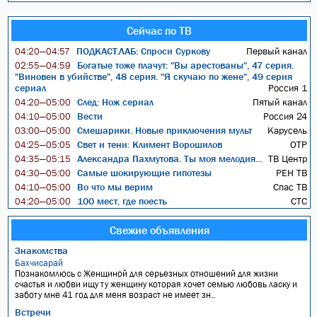
Сейчас по ТВ
ПОДКАСТ.ЛАБ: Спроси Суркову
Первый канал
04:20—04:57
Богатые тоже плачут: "Вы арестованы", 47 серия.
02:55—04:59
"Виновен в убийстве", 48 серия. "Я скучаю по жене", 49 серия
сериал
Россия 1
След: Нож сериал
Пятый канал
04:20—05:00
Вести
Россия 24
04:10—05:00
Смешарики. Новые приключения мульт
Карусель
03:00—05:00
Свет и тени: Климент Ворошилов
ОТР
04:25—05:05
Александра Пахмутова. Ты моя мелодия...
ТВ Центр
04:35—05:15
Самые шокирующие гипотезы
РЕН ТВ
04:30—05:00
Во что мы верим
Спас ТВ
04:10—05:00
100 мест, где поесть
СТС
04:20—05:00
Свежие объявления
Знакомства
Бахчисарай
Познакомлюсь с Женщиной для серьезных отношений для жизни
счастья и любви ищу ту женщину которая хочет семью любовь ласку и
заботу мне 41 год для меня возраст не имеет зн..
Встречи