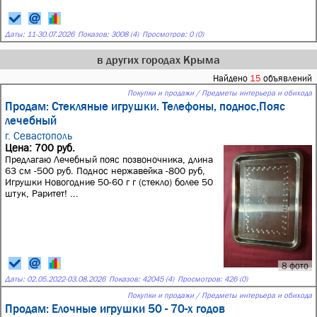
Даты:
11
-
30.07.2026
Показов: 3008 (4)
Просмотров: 0 (0)
в других городах Крыма
Найдено
15
объявлений
Покупки и продажи / Предметы интерьера и обихода
Продам: Стекляные игрушки. Телефоны, поднос,Пояс
лечебный
г. Севастополь
Цена: 700 руб.
Предлагаю Лечебный пояс позвоночника, длина
63 см -500 руб. Поднос нержавейка -800 руб,
Игрушки Новогодние 50-60 г г (стекло) более 50
штук, Раритет! ...
8 фото
Даты:
02.05.2022
-
03.08.2026
Показов: 42045 (4)
Просмотров: 426 (0)
Покупки и продажи / Предметы интерьера и обихода
Продам: Елочные игрушки 50 - 70-х годов