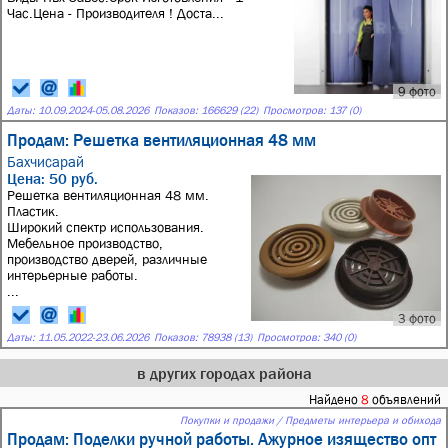
Час.Цена - Производителя ! Доста...
9 фото
Даты:
10.09.2024
-
05.08.2026
Показов: 166629 (22)
Просмотров: 137 (0)
Продам: Решетка вентиляционная 48 мм
Бахчисарай
Цена: 50 руб.
Решетка вентиляционная 48 мм.
Пластик.
Широкий спектр использования.
Мебельное производство,
производство дверей, различные
интерьерные работы.
...
3 фото
Даты:
11.05.2022
-
23.06.2026
Показов: 78938 (13)
Просмотров: 340 (0)
в других городах района
Найдено
8
объявлений
Покупки и продажи / Предметы интерьера и обихода
Продам: Поделки ручной работы. Ажурное изящество опт