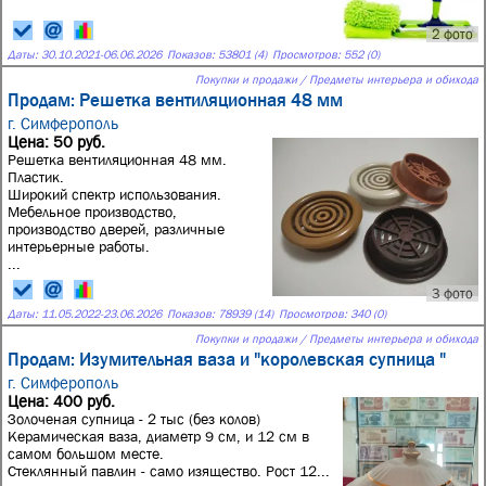
2 фото
Даты:
30.10.2021
-
06.06.2026
Показов: 53801 (4)
Просмотров: 552 (0)
Покупки и продажи / Предметы интерьера и обихода
Продам: Решетка вентиляционная 48 мм
г. Симферополь
Цена: 50 руб.
Решетка вентиляционная 48 мм.
Пластик.
Широкий спектр использования.
Мебельное производство,
производство дверей, различные
интерьерные работы.
...
3 фото
Даты:
11.05.2022
-
23.06.2026
Показов: 78939 (14)
Просмотров: 340 (0)
Покупки и продажи / Предметы интерьера и обихода
Продам: Изумительная ваза и "королевская супница "
г. Симферополь
Цена: 400 руб.
Золоченая супница - 2 тыс (без колов)
Керамическая ваза, диаметр 9 см, и 12 см в
самом большом месте.
Стеклянный павлин - само изящество. Рост 12...