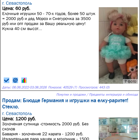
г. Севастополь
Цена: 60 руб.
Елочные игрушки 50 - 70-х годов, более 50 штук
= 2000 руб и дед Мороз и Снегурочка за 3500
руб или опт продам за Вашу реальную цену!
Кукла 40 см высот...
7 фото
Даты:
06.06.2022
-
03.08.2026
Показов: 40529 (7)
Просмотров: 443 (0)
Покупки и продажи / Предметы интерьера и обихода
Продам: Блюдце Германия и игрушки на елку-раритет!
Стекло.
г. Севастополь
Цена: 1200 руб.
Золоченая супница -стоимость 2000 руб. Без
сколов
Бавария - золочение 22 карата - 1200 руб.
Изумительная пара чашек и молочник - 1500