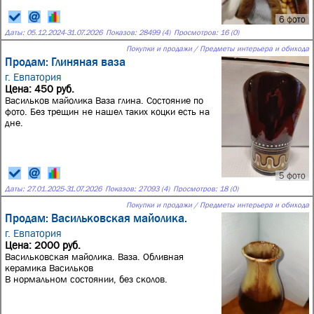
6 фото
Даты:
05.12.2024
-
31.07.2026
Показов: 28499 (4)
Просмотров: 16 (0)
Покупки и продажи / Предметы интерьера и обихода
Продам: Глиняная ваза
г. Евпатория
Цена: 450 руб.
Васильков майолика Ваза глина. Состояние по
фото. Без трещин не нашел таких коцки есть на
дне.
5 фото
Даты:
27.01.2025
-
31.07.2026
Показов: 27093 (4)
Просмотров: 18 (0)
Покупки и продажи / Предметы интерьера и обихода
Продам: Васильковская майолика.
г. Евпатория
Цена: 2000 руб.
Васильковская майолика. Ваза. Обливная
керамика Васильков
В нормальном состоянии, без сколов.