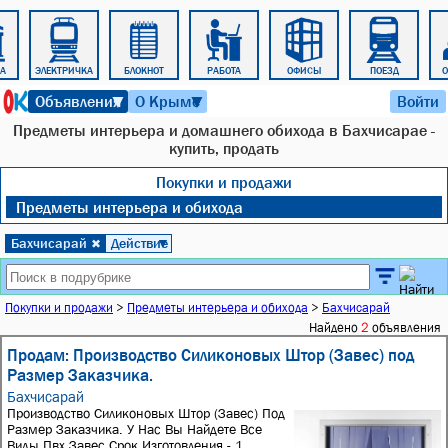
РА
ЭЛЕКТРИЧКА
БЛОКНОТ
РАБОТА
ОФИСЫ
ПОЕЗД
6 августа 2026 г. 04:56
Объявления
О Крыме
Войти
▼
▼
Предметы интерьера и домашнего обихода в Бахчисарае -
купить, продать
Покупки и продажи
Предметы интерьера и обихода
Бахчисарай
Действие
✖
▼
Покупки и продажи
>
Предметы интерьера и обихода
>
Бахчисарай
Найдено
2
объявления
Продам: Производство Силиконовых Штор (Завес) под
Размер Заказчика.
Бахчисарай
Производство Силиконовых Штор (Завес) Под
Размер Заказчика. У Нас Вы Найдете Все
Виды Пвх Завес.Срок Изготовления - 1