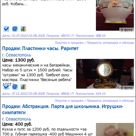
руб. Кобаль...
9 фото
Даты:
01.07.2022
-
03.08.2026
Показов: 38574 (7)
Просмотров: 388 (0)
Покупки и продажи / Предметы интерьера и обихода
Продам: Пластинки часы. Раритет
г. Севастополь
Цена: 1300 руб.
часы механические и на батарейках.
Набор из 5 штук = 1500 рублей. Часы
"штурвал" за 1300 руб. Требуют руку
мастера. Пластинки "Веселые ребята"
1987 г....
9 фото
Даты:
07.12.2022
-
03.08.2026
Показов: 38631 (7)
Просмотров: 324 (0)
Покупки и продажи / Предметы интерьера и обихода
Продам: Абстракция. Парта для школьника. Игрушки-
симпатяги
г. Севастополь
Цена: 400 руб.
Кукла и пупс за 1200 руб, по отдельности =за
700 р. Губная гармошка -400 руб Машинки 4 шт