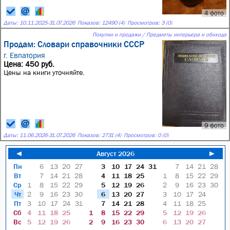
4 фото
Даты:
10.11.2025
-
31.07.2026
Показов: 12490 (4)
Просмотров: 3 (0)
Покупки и продажи / Предметы интерьера и обихода
Продам: Словари справочники СССР
г. Евпатория
Цена: 450 руб.
Цены на книги уточняйте.
9 фото
Даты:
11.06.2026
-
31.07.2026
Показов: 2731 (4)
Просмотров: 0 (0)
◄
Август 2026
►
Пн
6
13
20
27
3
10
17
24
31
7
14
21
28
Вт
7
14
21
28
4
11
18
25
1
8
15
22
29
Ср
1
8
15
22
29
5
12
19
26
2
9
16
23
30
Чт
2
9
16
23
30
6
13
20
27
3
10
17
24
Пт
3
10
17
24
31
7
14
21
28
4
11
18
25
Сб
4
11
18
25
1
8
15
22
29
5
12
19
26
Вс
5
12
19
26
2
9
16
23
30
6
13
20
27