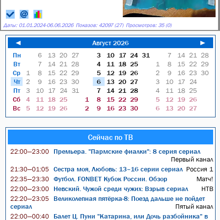
Даты:
01.01.2024
-
06.06.2026
Показов: 42097 (27)
Просмотров: 35 (0)
◄
Август 2026
►
Пн
6
13
20
27
3
10
17
24
31
7
14
21
28
Вт
7
14
21
28
4
11
18
25
1
8
15
22
29
Ср
1
8
15
22
29
5
12
19
26
2
9
16
23
30
Чт
2
9
16
23
30
6
13
20
27
3
10
17
24
Пт
3
10
17
24
31
7
14
21
28
4
11
18
25
Сб
4
11
18
25
1
8
15
22
29
5
12
19
26
Вс
5
12
19
26
2
9
16
23
30
6
13
20
27
Сейчас по ТВ
Премьера. "Пармские фиалки": 8 серия сериал
22:00—23:00
Первый канал
Сестра моя, Любовь: 13–16 серии сериал
Россия 1
21:30—01:05
Футбол. FONBET Кубок России. Обзор
Матч!
22:35—23:30
Невский. Чужой среди чужих: Взрыв сериал
НТВ
22:00—23:00
Великолепная пятёрка-8: Поезд дальше не пойдет
22:20—23:05
сериал
Пятый канал
Балет Ц. Пуни "Катарина, или Дочь разбойника" в
22:00—00:40