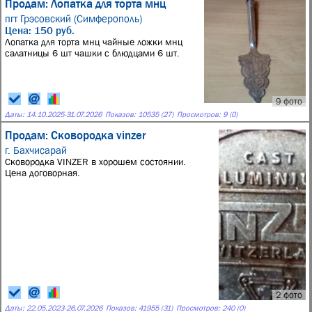
Продам: Лопатка для торта мнц
пгт Грэсовский (Симферополь)
Цена: 150 руб.
Лопатка для торта мнц чайные ложки мнц
салатницы 6 шт чашки с блюдцами 6 шт.
9 фото
Даты:
14.10.2025
-
31.07.2026
Показов: 10535 (27)
Просмотров: 9 (0)
Продам: Сковородка vinzer
г. Бахчисарай
Сковородка VINZER в хорошем состоянии.
Цена договорная.
2 фото
Даты:
22.05.2023
-
26.07.2026
Показов: 41955 (31)
Просмотров: 240 (0)