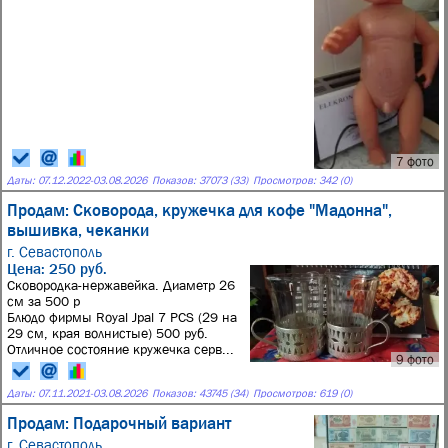
7 фото
Даты:
07.12.2022
-
03.08.2026
Показов: 37073 (33)
Просмотров: 342 (0)
Продам: Сковорода, кружечка для кофе "Мадонна",
вышивка, чеканки
г. Севастополь
Цена: 250 руб.
Сковородка-нержавейка. Диаметр 26
см за 500 р
Блюдо фирмы Royal Jpal 7 PCS (29 на
29 см, края волнистые) 500 руб.
Отличное состояние кружечка серв...
9 фото
Даты:
07.11.2021
-
03.08.2026
Показов: 43745 (34)
Просмотров: 619 (0)
Продам: Подарочный вариант
г. Севастополь