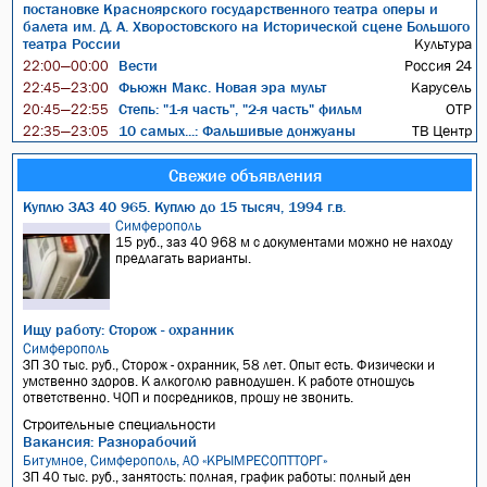
постановке Красноярского государственного театра оперы и
балета им. Д. А. Хворостовского на Исторической сцене Большого
театра России
Культура
Вести
Россия 24
22:00—00:00
Фьюжн Макс. Новая эра мульт
Карусель
22:45—23:00
Степь: "1-я часть", "2-я часть" фильм
ОТР
20:45—22:55
10 самых...: Фальшивые донжуаны
ТВ Центр
22:35—23:05
Свежие объявления
Куплю ЗАЗ 40 965. Куплю до 15 тысяч, 1994 г.в.
Симферополь
15 руб., заз 40 968 м с документами можно не находу
предлагать варианты.
Ищу работу: Сторож - охранник
Симферополь
ЗП 30 тыс. руб., Сторож - охранник, 58 лет. Опыт есть. Физически и
умственно здоров. К алкоголю равнодушен. К работе отношусь
ответственно. ЧОП и посредников, прошу не звонить.
Строительные специальности
Вакансия: Разнорабочий
Битумное, Симферополь, АО «КРЫМРЕСОПТТОРГ»
ЗП 40 тыс. руб., занятость: полная, график работы: полный ден