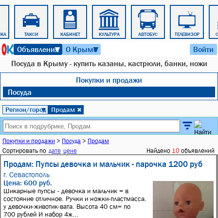
ЧКА
ТАКСИ
КАБИНЕТ
КУЛЬТУРА
АВТОБУС
ТЕЛЕВИЗОР
6 августа 2026 г. 22:46
Объявления
О Крыме
Войти
▼
▼
Посуда в Крыму - купить казаны, кастрюли, банки, ножи
Покупки и продажи
Посуда
Регион/город
Продам
▼
✖
Покупки и продажи
>
Посуда
>
Продам
Сортировать по
дате
цене
Найдено
10
объявлений
Продам: Пупсы девочка и мальчик - парочка 1200 руб
г. Севастополь
Цена: 600 руб.
Шикарные пупсы - девочка и мальчик = в
состояние отличное. Ручки и ножки-пластмасса.
у девочки-животик-вата. Высота 40 см= по
700 рублей И набор 4ж...