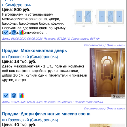
г. Симферополь
Цена: 800 руб.
Изготовляем и устанавливаем
металлопластиковые окна, двери,
балконы, балконные блоки, лоджии.
Бесплатная доставка окон по Крыму.
Цена ниже конкурентов...
Даты:
08.06.2020
-
08.06.2026
Показов: 57329 (4)
Просмотров: 867 (0)
Строительство / Окна и двери
Продам: Межкомнатная дверь
пгт Грэсовский (Симферополь)
Цена: 18 тыс. руб.
Дверь межкомнатная - 1 шт., полный комплект
всё как на фото, коробка, ручки, наличники,
добор 10 см, купили одни, перепутали и привезли
другие, а стро...
9 фото
Даты:
13.09.2023
-
08.08.2026
Показов: 150808 (21)
Просмотров: 680 (0)
Строительство / Окна и двери
Продам: Двери филенчатые массив сосна
пгт Грэсовский (Симферополь)
Цена: 10 тыс. руб.