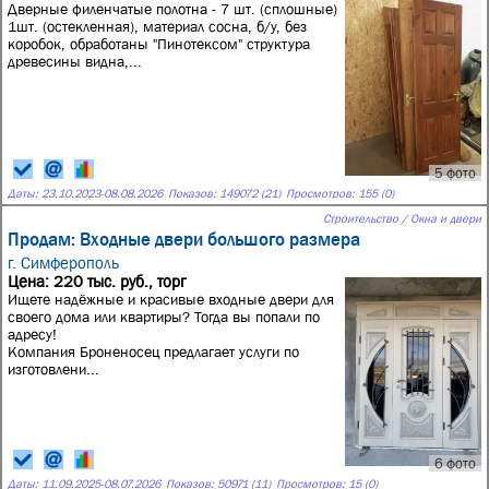
Дверные филенчатые полотна - 7 шт. (сплошные)
1шт. (остекленная), материал сосна, б/у, без
коробок, обработаны "Пинотексом" структура
древесины видна,...
5 фото
Даты:
23.10.2023
-
08.08.2026
Показов: 149072 (21)
Просмотров: 155 (0)
Строительство / Окна и двери
Продам: Входные двери большого размера
г. Симферополь
Цена: 220 тыс. руб., торг
Ищете надёжные и красивые входные двери для
своего дома или квартиры? Тогда вы попали по
адресу!
Компания Броненосец предлагает услуги по
изготовлени...
6 фото
Даты:
11.09.2025
-
08.07.2026
Показов: 50971 (11)
Просмотров: 15 (0)