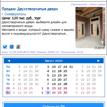
Строительство / Окна и двери
Продам: Двухстворчатые двери
г. Симферополь
Цена: 120 тыс. руб., торг
Двухстворчатые двери: выберите дизайн для
неповторимого входа
Мечтаете о входе, который сразу скажет о вашем
вкусе и индивидуальности? Двухстворчатые...
9 фото
Даты:
12.09.2025
-
08.07.2026
Показов: 51265 (11)
Просмотров: 15 (0)
◄
Август 2026
►
Пн
6
13
20
27
3
10
17
24
31
7
14
21
28
Вт
7
14
21
28
4
11
18
25
1
8
15
22
29
Ср
1
8
15
22
29
5
12
19
26
2
9
16
23
30
Чт
2
9
16
23
30
6
13
20
27
3
10
17
24
Пт
3
10
17
24
31
7
14
21
28
4
11
18
25
Сб
4
11
18
25
1
8
15
22
29
5
12
19
26
Вс
5
12
19
26
2
9
16
23
30
6
13
20
27
Сейчас по ТВ