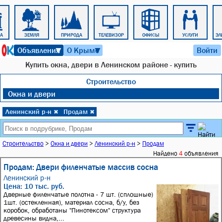
РА
ЗЕМЛЯ
ПРИРОДА
ТЕЛЕВИЗОР
ОФИСЫ
УСЛУГИ
ЭЛ
9 августа 2026 г. 03:30
Объявления
О Крыме
Войти
▼
▼
Купить окна, двери в Ленинском районе - купить
Строительство
Окна и двери
Ленинский р-н
Продам
✖
✖
Строительство
>
Окна и двери
>
Ленинский р-н
>
Продам
Найдено
4
объявления
Продам: Двери филенчатые массив сосна
Ленинский р-н
Цена: 10 тыс. руб.
Дверные филенчатые полотна - 7 шт. (сплошные)
1шт. (остекленная), материал сосна, б/у, без
коробок, обработаны "Пинотексом" структура
древесины видна,...