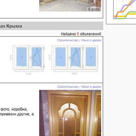
9 фото
одах Крыма
Найдено
5
объявлений
Строительство / Окна и двери
Строительство / Окна и двери
фото, коробка,
привезли другие, а