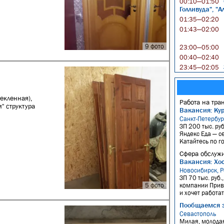
00:10—01:50
Голливуда", "
01:35—02:20
01:43—02:00
9 фото
23:00—05:00
00:40—02:40
23:45—02:05
екленная),
Работа на тра
" структура
Вакансия: Ку
Санкт-Петербур
ЗП 200 тыс. руб
Яндекс Еда — с
Катайтесь по го
Сфера обслужи
Вакансия: Хос
Новосибирск, Р
ЗП 70 тыс. руб.
5 фото
компании Прив
и хочет работа
Пообщаемся 
Севастополь
Милая, молодая