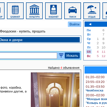
ОР
БЛОКНОТ
КУЛЬТУРА
КАБИНЕТ
ТАКСИ
ОТДЫХ
Войти
◄
Пн
6
 Феодосии - купить, продать
Вт
7
Ср
1
8
Окна и двери
Чт
2
9
Пт
3
10
Сб
4
11
Искать
Вс
5
12
Найдено
4
объявления
01:20—02:00
23:55—03:20
01:35—03:50
фото, коробка,
Челябинска
привезли другие, а
20:00—02:00
"Молодые волк
"Козырь в рук