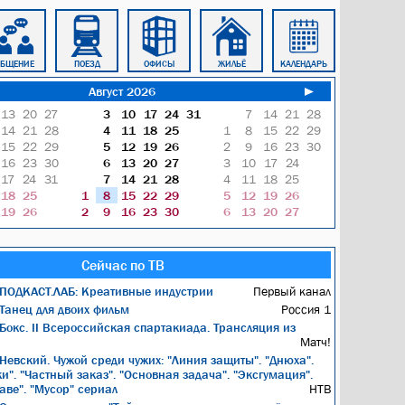
ОБЩЕНИЕ
ПОЕЗД
ОФИСЫ
ЖИЛЬЁ
КАЛЕНДАРЬ
ЭЛЕКТРИЧКА
Август 2026
►
13
20
27
3
10
17
24
31
7
14
21
28
14
21
28
4
11
18
25
1
8
15
22
29
15
22
29
5
12
19
26
2
9
16
23
30
16
23
30
6
13
20
27
3
10
17
24
17
24
31
7
14
21
28
4
11
18
25
18
25
1
8
15
22
29
5
12
19
26
19
26
2
9
16
23
30
6
13
20
27
Сейчас по ТВ
ПОДКАСТ.ЛАБ: Креативные индустрии
Первый канал
Танец для двоих фильм
Россия 1
Бокс. II Всероссийская спартакиада. Трансляция из
Матч!
Невский. Чужой среди чужих: "Линия защиты". "Днюха".
и". "Частный заказ". "Основная задача". "Эксгумация".
аве". "Мусор" сериал
НТВ