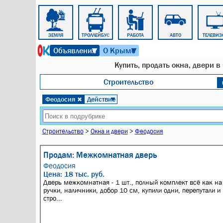
УСЛУГИ
ЗЕМЛЯ
ТРОЛЛЕЙБУС
РАБОТА
АВТО
ТЕЛЕВИЗ
8 августа 2026 г. 01:44
Объявления
О Крыме
▼
▼
Купить, продать окна, двери в
Строительство
Феодосия
Действие
✖
▼
Строительство
>
Окна и двери
>
Феодосия
Продам: Межкомнатная дверь
Феодосия
Цена: 18 тыс. руб.
Дверь межкомнатная - 1 шт., полный комплект всё как на 
ручки, наличники, добор 10 см, купили одни, перепутали и 
стро...