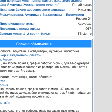
Они потрясли мир: "Тайны самого закрытого актёра
Алёна Яковлева. Жизнь против течения"
Пятый канал
Искатели: Секрет херсонесского олигарха
Культура
Международка. Америка с Богдановым — Преемники
Россия 24
Простоквашино мульт
Карусель
Перелетные птицы фильм
ОТР
Золотая мина: 1–2 серии фильм
ТВ Центр
Свежие объявления
нспорте: водители, экспедиторы, курьеры. Логистика
рьер с ежедневной оплатой
г, Россия
., занятость: полная, график работы: гибкий, Для велокурьеров
ервис по доставке заказов из ресторанов, магазинов и аптек
роду, доставляйте заказ..
вания, гостиницы, кафе, общепит
тес
оссия
, занятость: полная, график работы: сменный, Описание
ет! Мы ищем дружелюбного человека, который любит общаться
ть в тёплой, поддерживающей атмо..
за м/п
, девушка, станет собеседником на различные темы за