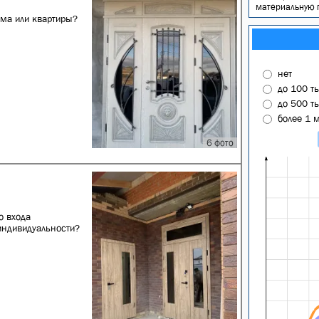
материальную п
ма или квартиры?
нет
до 100 т
до 500 т
более 1 
6 фото
о входа
индивидуальности?