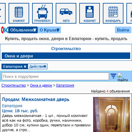
БЛОКНОТ
ТРОЛЛЕЙБУС
АВТО
КАБИНЕТ
КАЛЕНДАРЬ
9 августа 2026 г. 13:21
Объявления
О Крыме
Войти
▼
▼
Купить, продать окна, двери в Евпатории - купить, продать
Строительство
Окна и двери
Евпатория
Действие
✖
▼
Строительство
>
Окна и двери
>
Евпатория
Найдено
4
объявления
Продам: Межкомнатная дверь
Евпатория
Цена: 18 тыс. руб.
Дверь межкомнатная - 1 шт., полный комплект
всё как на фото, коробка, ручки, наличники,
добор 10 см, купили одни, перепутали и привезли
другие, а стро...