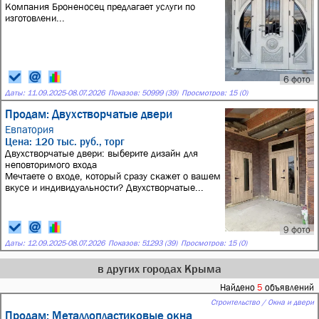
Компания Броненосец предлагает услуги по
изготовлени...
6 фото
Даты:
11.09.2025
-
08.07.2026
Показов: 50999 (39)
Просмотров: 15 (0)
Продам: Двухстворчатые двери
Евпатория
Цена: 120 тыс. руб., торг
Двухстворчатые двери: выберите дизайн для
неповторимого входа
Мечтаете о входе, который сразу скажет о вашем
вкусе и индивидуальности? Двухстворчатые...
9 фото
Даты:
12.09.2025
-
08.07.2026
Показов: 51293 (39)
Просмотров: 15 (0)
в других городах Крыма
Найдено
5
объявлений
Строительство / Окна и двери
Продам: Металлопластиковые окна