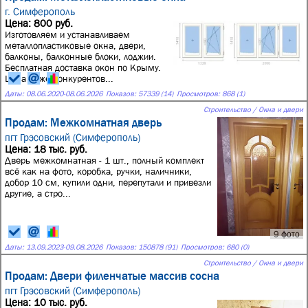
г. Симферополь
Цена: 800 руб.
Изготовляем и устанавливаем
металлопластиковые окна, двери,
балконы, балконные блоки, лоджии.
Бесплатная доставка окон по Крыму.
Цена ниже конкурентов...
Даты:
08.06.2020
-
08.06.2026
Показов: 57339 (14)
Просмотров: 868 (1)
Строительство / Окна и двери
Продам: Межкомнатная дверь
пгт Грэсовский (Симферополь)
Цена: 18 тыс. руб.
Дверь межкомнатная - 1 шт., полный комплект
всё как на фото, коробка, ручки, наличники,
добор 10 см, купили одни, перепутали и привезли
другие, а стро...
9 фото
Даты:
13.09.2023
-
09.08.2026
Показов: 150878 (91)
Просмотров: 680 (0)
Строительство / Окна и двери
Продам: Двери филенчатые массив сосна
пгт Грэсовский (Симферополь)
Цена: 10 тыс. руб.