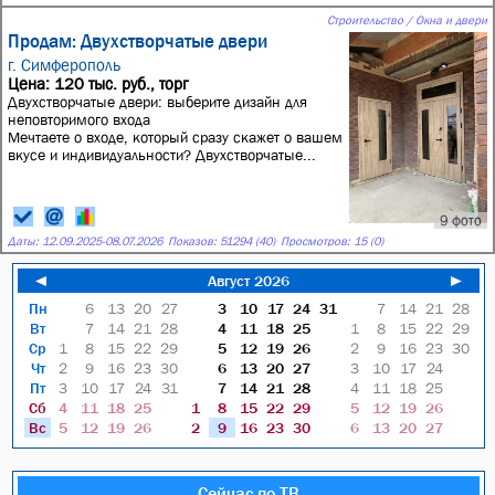
Строительство / Окна и двери
Продам: Двухстворчатые двери
г. Симферополь
Цена: 120 тыс. руб., торг
Двухстворчатые двери: выберите дизайн для
неповторимого входа
Мечтаете о входе, который сразу скажет о вашем
вкусе и индивидуальности? Двухстворчатые...
9 фото
Даты:
12.09.2025
-
08.07.2026
Показов: 51294 (40)
Просмотров: 15 (0)
◄
Август 2026
►
Пн
6
13
20
27
3
10
17
24
31
7
14
21
28
Вт
7
14
21
28
4
11
18
25
1
8
15
22
29
Ср
1
8
15
22
29
5
12
19
26
2
9
16
23
30
Чт
2
9
16
23
30
6
13
20
27
3
10
17
24
Пт
3
10
17
24
31
7
14
21
28
4
11
18
25
Сб
4
11
18
25
1
8
15
22
29
5
12
19
26
Вс
5
12
19
26
2
9
16
23
30
6
13
20
27
Сейчас по ТВ