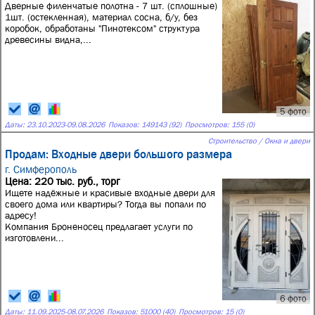
Дверные филенчатые полотна - 7 шт. (сплошные)
1шт. (остекленная), материал сосна, б/у, без
коробок, обработаны "Пинотексом" структура
древесины видна,...
5 фото
Даты:
23.10.2023
-
09.08.2026
Показов: 149143 (92)
Просмотров: 155 (0)
Строительство / Окна и двери
Продам: Входные двери большого размера
г. Симферополь
Цена: 220 тыс. руб., торг
Ищете надёжные и красивые входные двери для
своего дома или квартиры? Тогда вы попали по
адресу!
Компания Броненосец предлагает услуги по
изготовлени...
6 фото
Даты:
11.09.2025
-
08.07.2026
Показов: 51000 (40)
Просмотров: 15 (0)