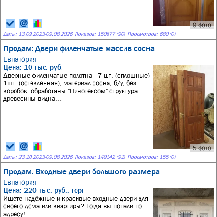
9 фото
Даты:
13.09.2023
-
09.08.2026
Показов: 150877 (90)
Просмотров: 680 (0)
Продам: Двери филенчатые массив сосна
Евпатория
Цена: 10 тыс. руб.
Дверные филенчатые полотна - 7 шт. (сплошные)
1шт. (остекленная), материал сосна, б/у, без
коробок, обработаны "Пинотексом" структура
древесины видна,...
5 фото
Даты:
23.10.2023
-
09.08.2026
Показов: 149142 (91)
Просмотров: 155 (0)
Продам: Входные двери большого размера
Евпатория
Цена: 220 тыс. руб., торг
Ищете надёжные и красивые входные двери для
своего дома или квартиры? Тогда вы попали по
адресу!