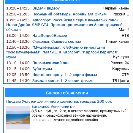
Видели видео?
Первый канал
13:20—14:15
Последний богатырь: Корень зла фильм
Россия 1
12:50—15:05
Автоспорт. Российская серия кольцевых гонок.
13:05—14:25
Игора Драйв. SMP GT4. Прямая трансляция из Ленинградской
области
Матч!
НашПотребНадзор
НТВ
13:00—14:00
Следопыт: Скворец сериал
Пятый канал
12:40—13:30
"Мультфильмы". К 90-летию киностудии
12:50—13:30
"Союзмультфильм": "Малыш и Карлсон", "Карлсон вернулся"
мульт
Культура
Парламентский час
Россия 24
13:10—14:00
Буба мульт
Карусель
12:15—14:00
Ищите женщину: 1–2 серии фильм
ОТР
12:05—13:50
Золотая мина: 1–2 серии фильм
ТВ Центр
11:45—14:30
Свежие объявления
Продам Участок для личного хозяйства, площадь 200 сот.
Батальное, Ленинский р-н
8,5 млн руб., пл. 2 га, в центре массива, прямоугольный,
ровный, сельскохозяйственное назначение,
назначение: личное подсобное хозяйст..