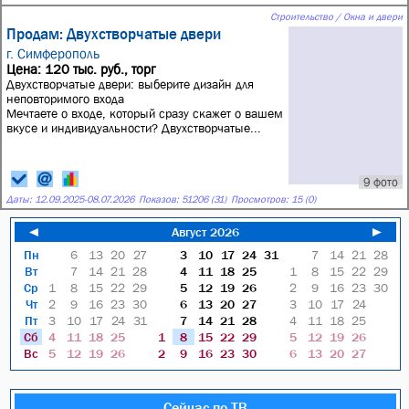
Строительство / Окна и двери
Продам: Двухстворчатые двери
г. Симферополь
Цена: 120 тыс. руб., торг
Двухстворчатые двери: выберите дизайн для
неповторимого входа
Мечтаете о входе, который сразу скажет о вашем
вкусе и индивидуальности? Двухстворчатые...
9 фото
Даты:
12.09.2025
-
08.07.2026
Показов: 51206 (31)
Просмотров: 15 (0)
◄
Август 2026
►
Пн
6
13
20
27
3
10
17
24
31
7
14
21
28
Вт
7
14
21
28
4
11
18
25
1
8
15
22
29
Ср
1
8
15
22
29
5
12
19
26
2
9
16
23
30
Чт
2
9
16
23
30
6
13
20
27
3
10
17
24
Пт
3
10
17
24
31
7
14
21
28
4
11
18
25
Сб
4
11
18
25
1
8
15
22
29
5
12
19
26
Вс
5
12
19
26
2
9
16
23
30
6
13
20
27
Сейчас по ТВ