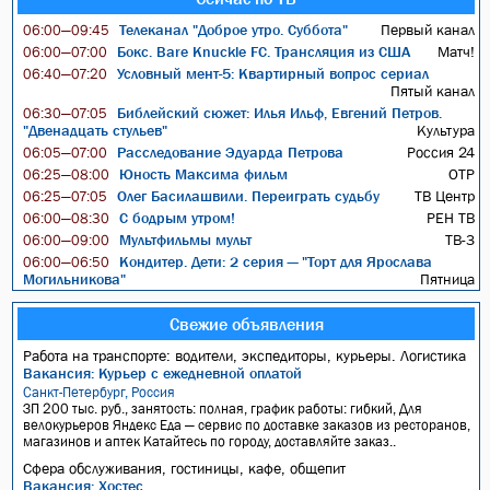
Телеканал "Доброе утро. Суббота"
Первый канал
06:00—09:45
Бокс. Bare Knuckle FC. Трансляция из США
Матч!
06:00—07:00
Условный мент-5: Квартирный вопрос сериал
06:40—07:20
Пятый канал
Библейский сюжет: Илья Ильф, Евгений Петров.
06:30—07:05
"Двенадцать стульев"
Культура
Расследование Эдуарда Петрова
Россия 24
06:05—07:00
Юность Максима фильм
ОТР
06:25—08:00
Олег Басилашвили. Переиграть судьбу
ТВ Центр
06:25—07:05
С бодрым утром!
РЕН ТВ
06:00—08:30
Мультфильмы мульт
ТВ-3
06:00—09:00
Кондитер. Дети: 2 серия — "Торт для Ярослава
06:00—06:50
Могильникова"
Пятница
Свежие объявления
Работа на транспорте: водители, экспедиторы, курьеры. Логистика
Вакансия: Курьер с ежедневной оплатой
Санкт-Петербург, Россия
ЗП 200 тыс. руб., занятость: полная, график работы: гибкий, Для
велокурьеров Яндекс Еда — сервис по доставке заказов из ресторанов,
магазинов и аптек Катайтесь по городу, доставляйте заказ..
Сфера обслуживания, гостиницы, кафе, общепит
Вакансия: Хостес