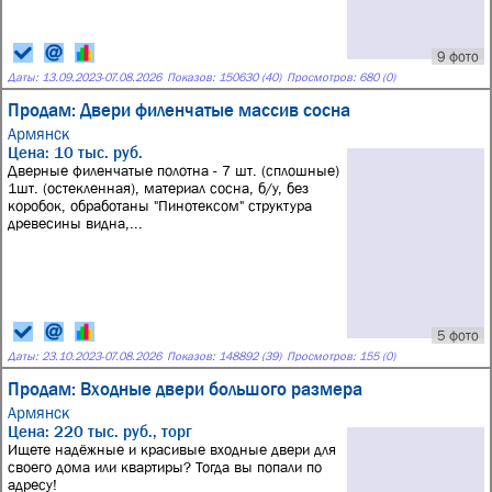
9 фото
Даты:
13.09.2023
-
07.08.2026
Показов: 150630 (40)
Просмотров: 680 (0)
Продам: Двери филенчатые массив сосна
Армянск
Цена: 10 тыс. руб.
Дверные филенчатые полотна - 7 шт. (сплошные)
1шт. (остекленная), материал сосна, б/у, без
коробок, обработаны "Пинотексом" структура
древесины видна,...
5 фото
Даты:
23.10.2023
-
07.08.2026
Показов: 148892 (39)
Просмотров: 155 (0)
Продам: Входные двери большого размера
Армянск
Цена: 220 тыс. руб., торг
Ищете надёжные и красивые входные двери для
своего дома или квартиры? Тогда вы попали по
адресу!