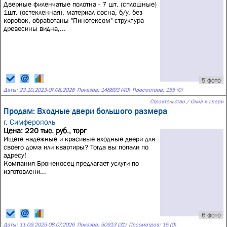
Дверные филенчатые полотна - 7 шт. (сплошные)
1шт. (остекленная), материал сосна, б/у, без
коробок, обработаны "Пинотексом" структура
древесины видна,...
5 фото
Даты:
23.10.2023
-
07.08.2026
Показов: 148893 (40)
Просмотров: 155 (0)
Строительство / Окна и двери
Продам: Входные двери большого размера
г. Симферополь
Цена: 220 тыс. руб., торг
Ищете надёжные и красивые входные двери для
своего дома или квартиры? Тогда вы попали по
адресу!
Компания Броненосец предлагает услуги по
изготовлени...
6 фото
Даты:
11.09.2025
-
08.07.2026
Показов: 50913 (31)
Просмотров: 15 (0)