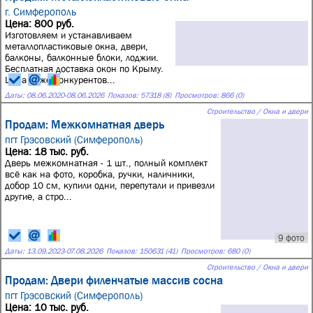
г. Симферополь
Цена: 800 руб.
Изготовляем и устанавливаем
металлопластиковые окна, двери,
балконы, балконные блоки, лоджии.
Бесплатная доставка окон по Крыму.
Цена ниже конкурентов...
Даты:
08.06.2020
-
08.06.2026
Показов: 57318 (8)
Просмотров: 866 (0)
Строительство / Окна и двери
Продам: Межкомнатная дверь
пгт Грэсовский (Симферополь)
Цена: 18 тыс. руб.
Дверь межкомнатная - 1 шт., полный комплект
всё как на фото, коробка, ручки, наличники,
добор 10 см, купили одни, перепутали и привезли
другие, а стро...
9 фото
Даты:
13.09.2023
-
07.08.2026
Показов: 150631 (41)
Просмотров: 680 (0)
Строительство / Окна и двери
Продам: Двери филенчатые массив сосна
пгт Грэсовский (Симферополь)
Цена: 10 тыс. руб.