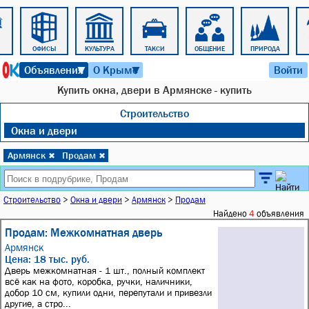
ОФИСЫ
КУЛЬТУРА
ТАКСИ
ОБЩЕНИЕ
ПРИРОДА
8 августа 2026 г. 06:44
Объявления
О Крыме
Войти
▼
▼
Купить окна, двери в Армянске - купить
Строительство
Окна и двери
Армянск
Продам
✖
✖
Строительство
>
Окна и двери
>
Армянск
>
Продам
Найдено
4
объявления
Продам: Межкомнатная дверь
Армянск
Цена: 18 тыс. руб.
Дверь межкомнатная - 1 шт., полный комплект
всё как на фото, коробка, ручки, наличники,
добор 10 см, купили одни, перепутали и привезли
другие, а стро...