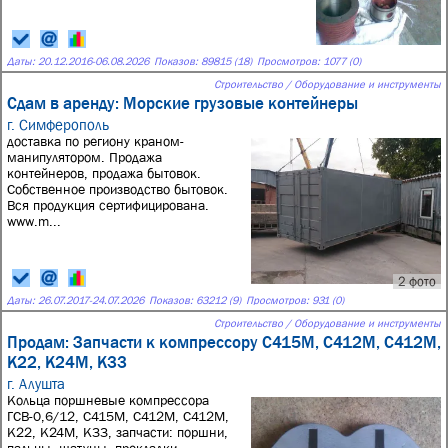
Даты:
20.12.2016
-
06.08.2026
Показов: 89815 (18)
Просмотров: 1077 (0)
Строительство / Оборудование и инструменты
Сдам в аренду: Морские грузовые контейнеры
г. Симферополь
доставка по региону краном-
манипулятором. Продажа
контейнеров, продажа бытовок.
Собственное производство бытовок.
Вся продукция сертифицирована.
www.m...
2 фото
Даты:
26.07.2017
-
24.07.2026
Показов: 63212 (9)
Просмотров: 931 (0)
Строительство / Оборудование и инструменты
Продам: Запчасти к компрессору С415М, С412М, С412М,
К22, К24М, К33
г. Алушта
Кольца поршневые компрессора
ГСВ-0,6/12, С415М, С412М, С412М,
К22, К24М, К33, запчасти: поршни,