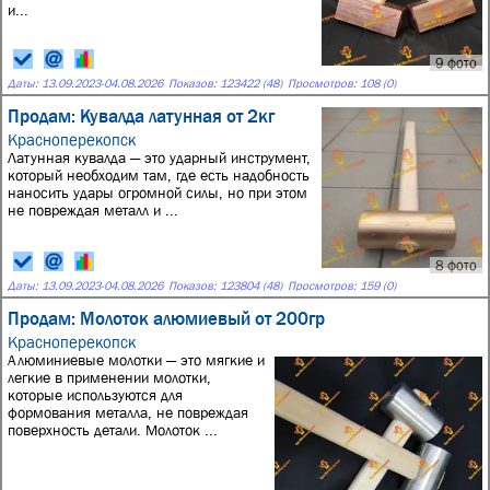
и...
9 фото
Даты:
13.09.2023
-
04.08.2026
Показов: 123422 (48)
Просмотров: 108 (0)
Продам: Кувалда латунная от 2кг
Красноперекопск
Латунная кувалда — это ударный инструмент,
который необходим там, где есть надобность
наносить удары огромной силы, но при этом
не повреждая металл и ...
8 фото
Даты:
13.09.2023
-
04.08.2026
Показов: 123804 (48)
Просмотров: 159 (0)
Продам: Молоток алюмиевый от 200гр
Красноперекопск
Алюминиевые молотки — это мягкие и
легкие в применении молотки,
которые используются для
формования металла, не повреждая
поверхность детали. Молоток ...