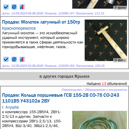
7 фото
Даты:
13.09.2023
-
04.08.2026
Показов: 123585 (47)
Просмотров: 111 (0)
Продам: Молоток латунный от 150гр
Красноперекопск
Латунный молоток — это искробезопасный
ударный инструмент, который широко
применяется в таких сферах деятельности как
горнодобывающая, нефтяная, газов...
9 фото
Даты:
13.09.2023
-
04.08.2026
Показов: 123530 (50)
Просмотров: 132 (0)
в других городах Крыма
Найдено
13
объявлений
Строительство / Оборудование и инструменты
Продам: Кольца поршневые ГСВ 155-2В СО-7б СО-243
1101В5 У43102а 2ВУ
г. Алушта
к компрессору 155-2В5У4, 2ВУ1-
2,5/13 и другим. Запчасти к
компрессорам 2ВУ1-2,5/13, 155-
2В5У4, ВШ-3/40, 3ВШ1-2,5/46,