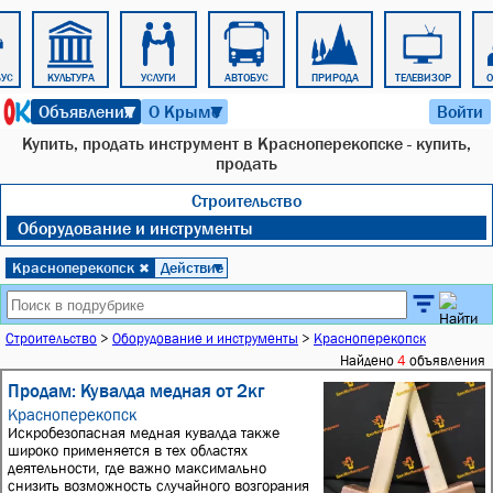
БУС
КУЛЬТУРА
УСЛУГИ
АВТОБУС
ПРИРОДА
ТЕЛЕВИЗОР
8 августа 2026 г. 14:35
Объявления
О Крыме
Войти
▼
▼
Купить, продать инструмент в Красноперекопске - купить,
продать
Строительство
Оборудование и инструменты
Красноперекопск
Действие
✖
▼
Строительство
>
Оборудование и инструменты
>
Красноперекопск
Найдено
4
объявления
Продам: Кувалда медная от 2кг
Красноперекопск
Искробезопасная медная кувалда также
широко применяется в тех областях
деятельности, где важно максимально
снизить возможность случайного возгорания