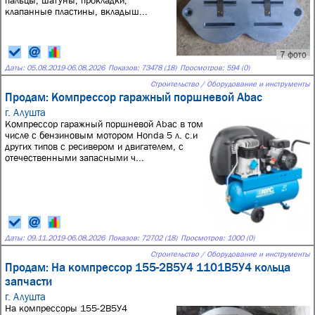
пальцы, шатуны, прокладки,
клапанные пластины, вкладыш...
7 фото
Даты:
05.08.2019
-
06.08.2026
Показов: 73478 (18)
Просмотров: 594 (0)
Строительство / Оборудование и инструменты
Продам: Компрессор гаражный поршневой Abac
г. Алушта
Компрессор гаражный поршневой Abac в том
числе с бензиновым мотором Honda 5 л. с.и
других типов с ресивером и двигателем, с
отечественными запасными ч...
Даты:
09.11.2019
-
06.08.2026
Показов: 72702 (18)
Просмотров: 1000 (0)
Строительство / Оборудование и инструменты
Продам: На компрессор 155-2В5У4 1101В5У4 кольца
запчасти
г. Алушта
На компрессоры 155-2В5У4