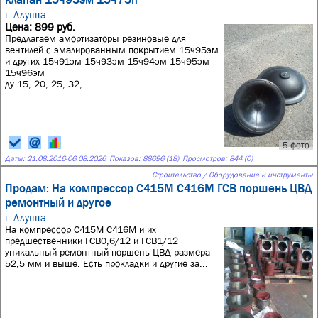
г. Алушта
Цена: 899 руб.
Предлагаем амортизаторы резиновые для
вентилей с эмалированным покрытием 15ч95эм
и других 15ч91эм 15ч93эм 15ч94эм 15ч95эм
15ч96эм
ду 15, 20, 25, 32,...
5 фото
Даты:
21.08.2016
-
06.08.2026
Показов: 88696 (18)
Просмотров: 844 (0)
Строительство / Оборудование и инструменты
Продам: На компрессор С415М С416М ГСВ поршень ЦВД
ремонтный и другое
г. Алушта
На компрессор С415М С416М и их
предшественники ГСВ0,6/12 и ГСВ1/12
уникальный ремонтный поршень ЦВД размера
52,5 мм и выше. Есть прокладки и другие за...