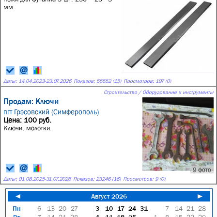
мм.
Даты:
14.04.2023
-
23.07.2026
Показов: 55552 (15)
Просмотров: 197 (0)
Строительство / Оборудование и инструменты
Продам: Ключи
пгт Грэсовский (Симферополь)
Цена: 100 руб.
Ключи, молотки.
9 фото
Даты:
01.08.2025
-
31.07.2026
Показов: 23246 (16)
Просмотров: 9 (0)
◄
Август 2026
►
Пн
6
13
20
27
3
10
17
24
31
7
14
21
28