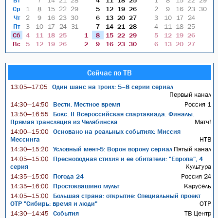
Вт
7
14
21
28
4
11
18
25
1
8
15
22
29
Ср
1
8
15
22
29
5
12
19
26
2
9
16
23
30
Чт
2
9
16
23
30
6
13
20
27
3
10
17
24
Пт
3
10
17
24
31
7
14
21
28
4
11
18
25
Сб
4
11
18
25
1
8
15
22
29
5
12
19
26
Вс
5
12
19
26
2
9
16
23
30
6
13
20
27
Сейчас по ТВ
Один шанс на троих: 5–8 серии сериал
13:05—17:05
Первый канал
Вести. Местное время
Россия 1
14:30—14:50
Бокс. II Всероссийская спартакиада. Финалы.
13:50—16:55
Прямая трансляция из Челябинска
Матч!
Основано на реальных событиях: Миссия
14:00—15:00
Мессинга
НТВ
Условный мент-5: Ворон ворону сериал
Пятый канал
14:30—15:20
Пресноводная стихия и ее обитатели: "Европа", 4
14:05—15:00
серия
Культура
Погода 24
Россия 24
14:35—15:00
Простоквашино мульт
Карусель
14:35—16:00
Большая страна: открытие: Специальный проект
14:05—15:00
ОТР "Сибирь: время и люди"
ОТР
События
ТВ Центр
14:30—14:45