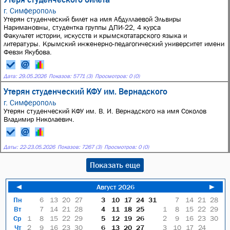
г. Симферополь
Утерян студенческий билет на имя Абдуллаевой Эльвиры
Наримановны, студентка группы ДПИ-22, 4 курса
Факультет истории, искусств и крымскотатарского языка и
литературы. Крымский инженерно-педагогический университет имени
Февзи Якубова.
Дата:
29.05.2026
Показов: 5771 (3)
Просмотров: 0 (0)
Утерян студенческий КФУ им. Вернадского
г. Симферополь
Утерян студенческий КФУ им. В. И. Вернадского на имя Соколов
Владимир Николаевич.
Даты:
22
-
23.05.2026
Показов: 7267 (3)
Просмотров: 0 (0)
Показать еще
◄
Август 2026
►
Пн
6
13
20
27
3
10
17
24
31
7
14
21
28
Вт
7
14
21
28
4
11
18
25
1
8
15
22
29
Ср
1
8
15
22
29
5
12
19
26
2
9
16
23
30
Чт
2
9
16
23
30
6
13
20
27
3
10
17
24