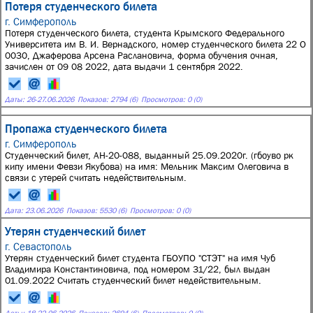
Потеря студенческого билета
г. Симферополь
Потеря студенческого билета, студента Крымского Федерального
Университета им В. И. Вернадского, номер студенческого билета 22 О
0030, Джаферова Арсена Раслановича, форма обучения очная,
зачислен от 09 08 2022, дата выдачи 1 сентября 2022.
Даты:
26
-
27.06.2026
Показов: 2794 (6)
Просмотров: 0 (0)
Пропажа студенческого билета
г. Симферополь
Студенческий билет, АН-20-088, выданный 25.09.2020г. (гбоуво рк
кипу имени Февзи Якубова) на имя: Мельник Максим Олеговича в
связи с утерей считать недействительным.
Дата:
23.06.2026
Показов: 5530 (6)
Просмотров: 0 (0)
Утерян студенческий билет
г. Севастополь
Утерян студенческий билет студента ГБОУПО "СТЭТ" на имя Чуб
Владимира Константиновича, под номером 31/22, был выдан
01.09.2022 Считать студенческий билет недействительным.
Даты:
18
-
22.06.2026
Показов: 2694 (6)
Просмотров: 0 (0)