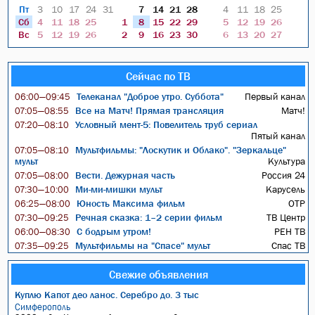
Пт
3
10
17
24
31
7
14
21
28
4
11
18
25
Сб
4
11
18
25
1
8
15
22
29
5
12
19
26
Вс
5
12
19
26
2
9
16
23
30
6
13
20
27
Сейчас по ТВ
Телеканал "Доброе утро. Суббота"
Первый канал
06:00—09:45
Все на Матч! Прямая трансляция
Матч!
07:05—08:55
Условный мент-5: Повелитель труб сериал
07:20—08:10
Пятый канал
Мультфильмы: "Лоскутик и Облако". "Зеркальце"
07:05—08:10
мульт
Культура
Вести. Дежурная часть
Россия 24
07:05—08:00
Ми-ми-мишки мульт
Карусель
07:30—10:00
Юность Максима фильм
ОТР
06:25—08:00
Речная сказка: 1–2 серии фильм
ТВ Центр
07:30—09:25
С бодрым утром!
РЕН ТВ
06:00—08:30
Мультфильмы на "Спасе" мульт
Спас ТВ
07:35—09:25
Свежие объявления
Куплю Капот део ланос. Серебро до. 3 тыс
Симферополь