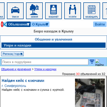
ЧКА
ТАКСИ
ЗЕМЛЯ
КАБИНЕТ
УСЛУГИ
КАЛЕНДАРЬ
8 августа 2026 г. 07:49
Объявления
О Крыме
Войти
▼
▼
Бюро находок в Крыму
Общение и увлечения
Утери и находки
Регион/город
▼
Общение и увлечения
>
Утери и находки
Показано
30
объявлений из 32
Найден кейс с ключами
г. Симферополь
Найден кейс с ключами и сумка с курткой.