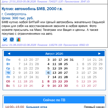
Даты:
27.01.2015
-
05.08.2026
Показов: 734327 (137)
Просмотров: 3547 (0)
Куплю: автомобиль БМВ, 2000 г.в.
г. Симферополь
Цена: 300 тыс. руб.
БМВ куплю любой БИТЫЙ или Целый автомобиль желательно Седьмой
серии для себя на восстановления звоните в любое время. Фото
можете присылать на Макс Телеграм или Вацап и ценны. А также
покупаю с ограничениями на авто.
Даты:
01.08.2020
-
02.08.2026
Показов: 116274 (19)
Просмотров: 6562 (0)
◄
Август 2026
►
Пн
6
13
20
27
3
10
17
24
31
7
14
21
28
Вт
7
14
21
28
4
11
18
25
1
8
15
22
29
Ср
1
8
15
22
29
5
12
19
26
2
9
16
23
30
Чт
2
9
16
23
30
6
13
20
27
3
10
17
24
Пт
3
10
17
24
31
7
14
21
28
4
11
18
25
Сб
4
11
18
25
1
8
15
22
29
5
12
19
26
Вс
5
12
19
26
2
9
16
23
30
6
13
20
27
Сейчас по ТВ
Большая игра
Первый канал
14:00—15:00