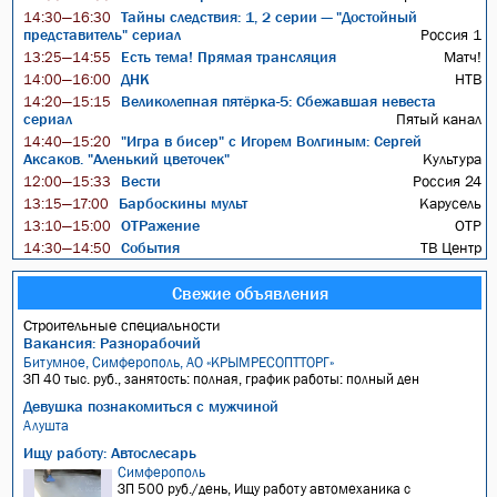
Тайны следствия: 1, 2 серии — "Достойный
14:30—16:30
представитель" сериал
Россия 1
Есть тема! Прямая трансляция
Матч!
13:25—14:55
ДНК
НТВ
14:00—16:00
Великолепная пятёрка-5: Сбежавшая невеста
14:20—15:15
сериал
Пятый канал
"Игра в бисер" с Игорем Волгиным: Сергей
14:40—15:20
Аксаков. "Аленький цветочек"
Культура
Вести
Россия 24
12:00—15:33
Барбоскины мульт
Карусель
13:15—17:00
ОТРажение
ОТР
13:10—15:00
События
ТВ Центр
14:30—14:50
Свежие объявления
Строительные специальности
Вакансия: Разнорабочий
Битумное, Симферополь, АО «КРЫМРЕСОПТТОРГ»
ЗП 40 тыс. руб., занятость: полная, график работы: полный ден
Девушка познакомиться с мужчиной
Алушта
Ищу работу: Автослесарь
Симферополь
ЗП 500 руб./день, Ищу работу автомеханика с