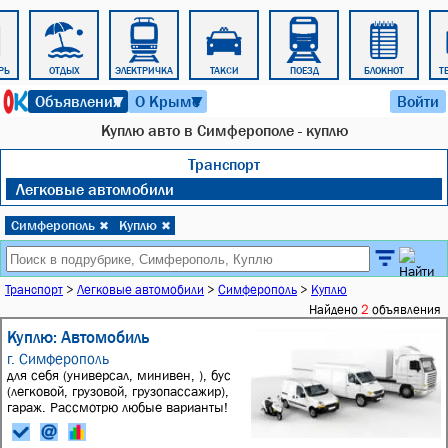
РЬ
ОТДЫХ
ЭЛЕКТРИЧКА
ТАКСИ
ПОЕЗД
БЛОКНОТ
Т
6 августа 2026 г. 14:46
Объявления
О Крыме
Войти
▼
▼
Куплю авто в Симферополе - куплю
Транспорт
Легковые автомобили
Симферополь
Куплю
✖
✖
Транспорт
>
Легковые автомобили
>
Симферополь
>
Куплю
Найдено
2
объявления
Куплю: Автомобиль
г. Симферополь
для себя (универсал, минивен, ), бус
(легковой, грузовой, грузопассажир),
гараж. Рассмотрю любые варианты!