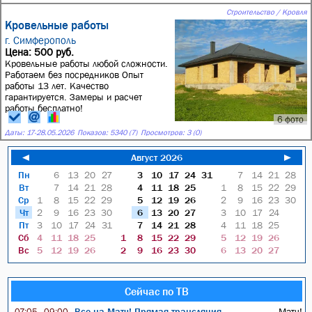
Строительство / Кровля
Кровельные работы
г. Симферополь
Цена: 500 руб.
Кровельные работы любой сложности.
Работаем без посредников Опыт
работы 13 лет. Качество
гарантируется. Замеры и расчет
работы бесплатно!
6 фото
Даты:
17
-
28.05.2026
Показов: 5340 (7)
Просмотров: 3 (0)
◄
Август 2026
►
Пн
6
13
20
27
3
10
17
24
31
7
14
21
28
Вт
7
14
21
28
4
11
18
25
1
8
15
22
29
Ср
1
8
15
22
29
5
12
19
26
2
9
16
23
30
Чт
2
9
16
23
30
6
13
20
27
3
10
17
24
Пт
3
10
17
24
31
7
14
21
28
4
11
18
25
Сб
4
11
18
25
1
8
15
22
29
5
12
19
26
Вс
5
12
19
26
2
9
16
23
30
6
13
20
27
Сейчас по ТВ
Все на Матч! Прямая трансляция
Матч!
07:05—09:00