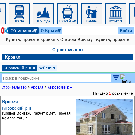
ПОЕЗД
ПРИРОДА
ТРОЛЛЕЙБУС
РАБОТА
КУЛЬТУРА
6 августа 2026 г. 07:07
Объявления
О Крыме
Войти
▼
▼
Купить, продать кровля в Старом Крыму - купить, продать
Строительство
Кровля
Кировский р-н
Действие
✖
▼
Строительство
>
Кровля
>
Кировский р-н
Найдено
1
объявление
Кровля
Кировский р-н
Кровля монтаж. Расчет смет. Полная
комплектация.