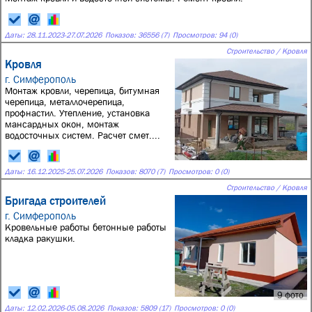
Даты:
28.11.2023
-
27.07.2026
Показов: 36556 (7)
Просмотров: 94 (0)
Строительство / Кровля
Кровля
г. Симферополь
Монтаж кровли, черепица, битумная
черепица, металлочерепица,
профнастил. Утепление, установка
мансардных окон, монтаж
водосточных систем. Расчет смет....
Даты:
16.12.2025
-
25.07.2026
Показов: 8070 (7)
Просмотров: 0 (0)
Строительство / Кровля
Бригада строителей
г. Симферополь
Кровельные работы бетонные работы
кладка ракушки.
9 фото
Даты:
12.02.2026
-
05.08.2026
Показов: 5809 (17)
Просмотров: 0 (0)