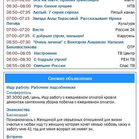
Утро. Самое лучшее
НТВ
06:30—08:00
Лютый: 7 серия сериал
Пятый канал
06:50—07:35
Звезда Аллы Тарасовой. Рассказывает Ирина
07:00—07:15
Пегова
Культура
Вести
Россия 24
07:00—07:20
С добрым утром, малыши!
Карусель
07:00—07:35
"Очень личное" с Виктором Лошаком: Наталия
06:50—07:30
Белохвостикова
ОТР
Настроение
ТВ Центр
06:00—08:05
С бодрым утром!
РЕН ТВ
06:00—08:30
Святыни России
Спас ТВ
06:55—08:00
Свежие объявления
Ищу работу: Рабочим подсобником
Симферополь
ЗП 3000 руб./день, Ищу работу с ежедневном оплатой кровля
демонтаж сантехника уборка побелка с ежедневнои оплатои.
Знакомства
Бахчисарай
Познакомлюсь с Женщиной для серьезных отношений для жизни
счастья и любви ищу ту женщину которая хочет семью любовь ласку и
заботу мне 41 год для меня возраст не имеет зн..
Встречи