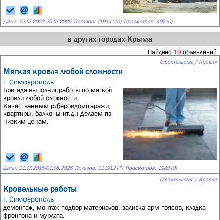
Даты:
12.07.2023
-
25.07.2026
Показов: 71913 (16)
Просмотров: 402 (0)
в других городах Крыма
Найдено
10
объявлений
Строительство / Кровля
Мягкая кровля любой сложности
г. Симферополь
Бригада выполнит работы по мягкой
кровли любой сложности.
Качественным рубероидом(гаражи,
квартиры, балконы ит.д.) Делаем по
низким ценам.
Даты:
11.07.2015
-
01.08.2026
Показов: 111912 (7)
Просмотров: 1980 (0)
Строительство / Кровля
Кровельные работы
г. Симферополь
демонтаж, монтаж подбор материалов, заливка арм-поясов, кладка
фронтона и мурлата.