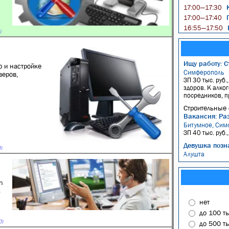
К
17:00—17:30
П
17:00—17:40
В
16:55—17:50
)
Ищу работу: С
ю и настройке
Симферополь
веров,
ЗП 30 тыс. руб.
здоров. К алко
посредников, п
Строительные 
Вакансия: Ра
Битумное, Сим
ЗП 40 тыс. руб.
Девушка позн
)
Алушта
n
ь
нет
до 100 т
0)
до 500 т