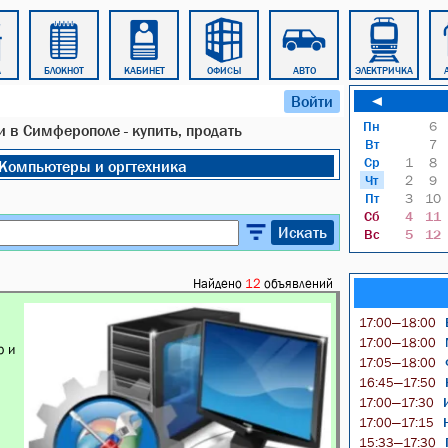
А
БЛОКНОТ
КАБИНЕТ
ОФИСЫ
АВТО
ЭЛЕКТРИЧКА
Войти
◄
Пн
6
и в Симферополе - купить, продать
Вт
7
Ср
1
8
Компьютеры и оргтехника
Чт
2
9
Пт
3
10
Сб
4
11
Искать
Вс
5
12
Найдено
12
объявлений
17:00—18:00
17:00—18:00
ю и
Ф
17:05—18:00
Н
16:45—17:50
И
17:00—17:30
Н
17:00—17:15
15:33—17:30