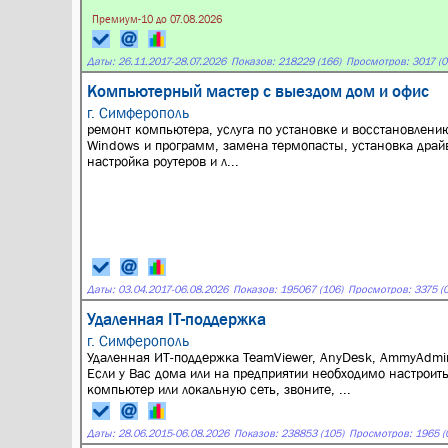
Премиум-10 до 07.08.2026
Даты:
26.11.2017
-
28.07.2026
Показов: 218229 (166)
Просмотров: 3017 (0
Компьютерный мастер с выездом дом и офис
г. Симферополь
ремонт компьютера, услуга по установке и восстановлени
Windows и программ, замена термопасты, установка драй
настройка роутеров и л...
Даты:
03.04.2017
-
06.08.2026
Показов: 195067 (106)
Просмотров: 3375 (0
Удаленная IT-поддержка
г. Симферополь
Удаленная ИТ-поддержка TeamViewer, AnyDesk, AmmyAdmi
Если у Вас дома или на предприятии необходимо настроит
компьютер или локальную сеть, звоните, ...
Даты:
28.06.2015
-
06.08.2026
Показов: 238853 (105)
Просмотров: 1965 (