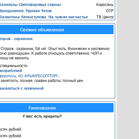
аникулы Светофоровых сериал
Карусель
реодоление: Герман Титов
ОТР
алентина Легкоступова. На чужом несчастье
ТВ Центр
Свежие объявления
торож - охранник
, Сторож - охранник, 58 лет. Опыт есть. Физически и умственно
голю равнодушен. К работе отношусь ответственно. ЧОП и
рошу не звонить.
специальности
знорабочий
ферополь, АО «КРЫМРЕСОПТТОРГ»
, занятость: полная, график работы: полный ден
акомиться с мужчиной
Голосование
У вас есть кредиты?
ысяч рублей
ысяч рублей