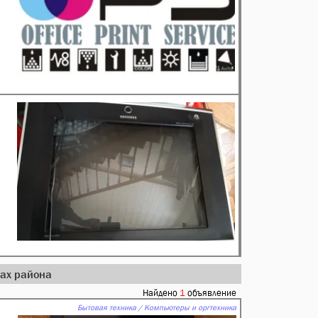
дах района
Найдено
1
объявление
Бытовая техника / Компьютеры и оргтехника