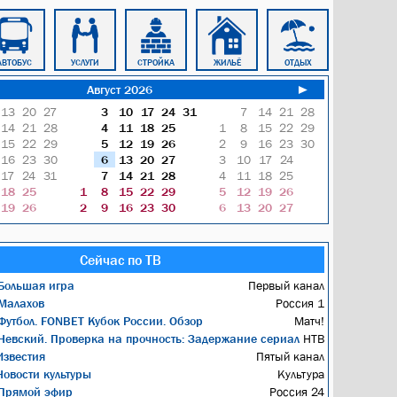
АВТОБУС
УСЛУГИ
СТРОЙКА
ЖИЛЬЁ
ОТДЫХ
ОБЩЕНИЕ
Август 2026
►
13
20
27
3
10
17
24
31
7
14
21
28
14
21
28
4
11
18
25
1
8
15
22
29
15
22
29
5
12
19
26
2
9
16
23
30
16
23
30
6
13
20
27
3
10
17
24
17
24
31
7
14
21
28
4
11
18
25
18
25
1
8
15
22
29
5
12
19
26
19
26
2
9
16
23
30
6
13
20
27
Сейчас по ТВ
Большая игра
Первый канал
Малахов
Россия 1
утбол. FONBET Кубок России. Обзор
Матч!
евский. Проверка на прочность: Задержание сериал
НТВ
звестия
Пятый канал
овости культуры
Культура
Прямой эфир
Россия 24