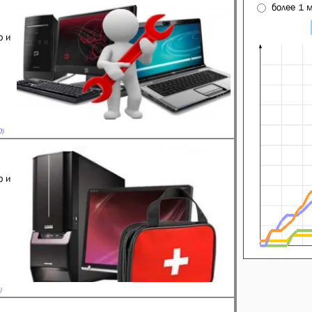
более 1 
ю и
)
ю и
)