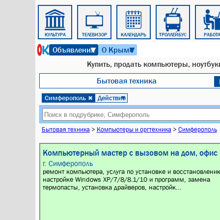
ТАКСИ
КУЛЬТУРА
ТЕЛЕВИЗОР
КАЛЕНДАРЬ
ТРОЛЛЕЙБУС
РАБОТ
6 августа 2026 г. 17:13
Объявления
О Крыме
▼
▼
Купить, продать компьютеры, ноутбук
Бытовая техника
Симферополь
Действие
✖
▼
Бытовая техника
>
Компьютеры и оргтехника
>
Симферополь
Компьютерный мастер с вызовом на дом, офис
г. Симферополь
ремонт компьютера, услуга по установке и восстановлени
настройке Windows XP/7/8/8.1/10 и программ, замена
термопасты, установка драйверов, настройк...