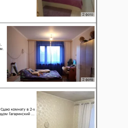
2 фото
,
м.
2 фото
, Сдаю комнату в 2-х
дом Гагаринский ...