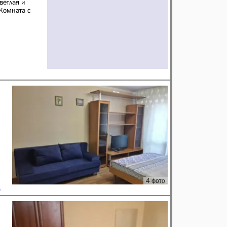
ветлая и
 Комната с
4 фото