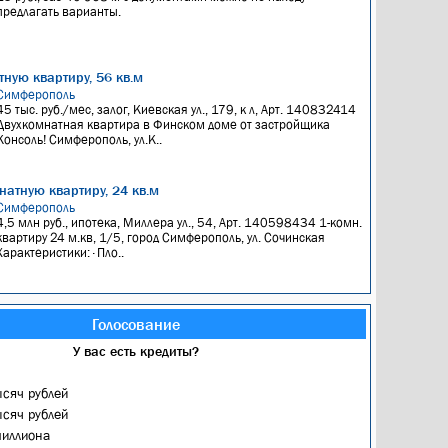
предлагать варианты.
ную квартиру, 56 кв.м
Симферополь
45 тыс. руб./мес, залог, Киевская ул., 179, к л, Арт. 140832414
Двухкомнатная квартира в Финском доме от застройщика
Консоль! Симферополь, ул.К..
натную квартиру, 24 кв.м
Симферополь
4,5 млн руб., ипотека, Миллера ул., 54, Арт. 140598434 1-комн.
квартиру 24 м.кв, 1/5, город Симферополь, ул. Сочинская
Характеристики: · Пло..
Голосование
У вас есть кредиты?
ысяч рублей
ысяч рублей
миллиона