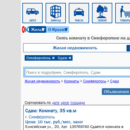
ПОЕЗД
АВТО
ОФИСЫ
ТАКСИ
ЗЕМЛЯ
ТОВАР
7 августа 2026 г. 05:54
Жильё
О Крыме
▼
▼
Снять комнату в Симферополе на дл
Жилая недвижимость
Симферополь
Сдам
✖
✖
Жилая недвижимость
>
Комнаты
>
Симферополь
>
Сдам
Объявления 
Сортировать по
дате
цене
площади
Сдам: Комнату, 35 кв.м
г. Симферополь
Цена: 10 тыс. руб./мес, залог
Енисейская ул., 20, Арт. 135769740 Сдается комната в