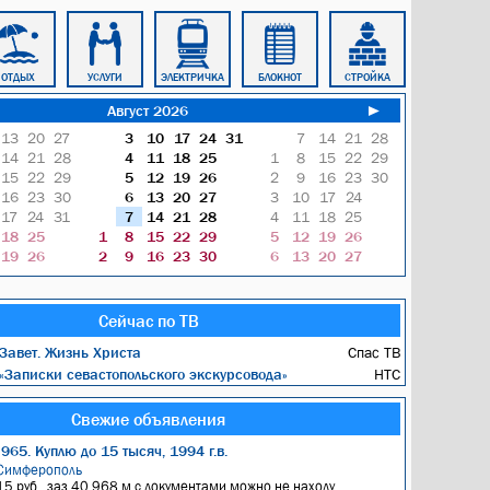
ОТДЫХ
УСЛУГИ
ЭЛЕКТРИЧКА
БЛОКНОТ
СТРОЙКА
РАБОТА
Август 2026
►
13
20
27
3
10
17
24
31
7
14
21
28
14
21
28
4
11
18
25
1
8
15
22
29
15
22
29
5
12
19
26
2
9
16
23
30
16
23
30
6
13
20
27
3
10
17
24
17
24
31
7
14
21
28
4
11
18
25
18
25
1
8
15
22
29
5
12
19
26
19
26
2
9
16
23
30
6
13
20
27
Сейчас по ТВ
Завет. Жизнь Христа
Спас ТВ
«Записки севастопольского экскурсовода»
НТС
Свежие объявления
965. Куплю до 15 тысяч, 1994 г.в.
Симферополь
15 руб., заз 40 968 м с документами можно не находу