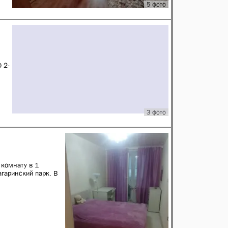
5 фото
 2-
3 фото
 комнату в 1
агаринский парк. В