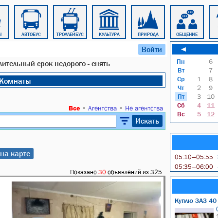
Ы
АВТОБУС
ТРОЛЛЕЙБУС
КУЛЬТУРА
ПРИРОДА
ОБЩЕНИЕ
Войти
◄
Пн
6
ительный срок недорого - снять
Вт
7
Ср
1
8
Комнаты
Чт
2
9
Пт
3
10
Сб
4
11
Все
•
Агентства
•
Не агентства
Вс
5
12
Искать
на карте
05:10—05:55
05:35—06:00
Показано
30
объявлений из 325
Куплю ЗАЗ 40 