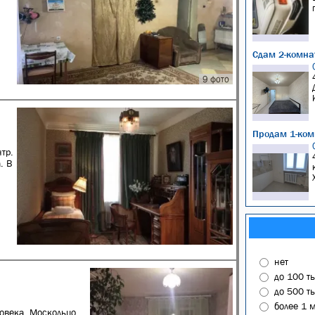
Сдам 2-комнат
9 фото
Продам 1-ком
тр.
. В
нет
до 100 т
до 500 т
более 1 
овека. Москольцо.