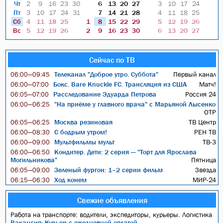
Чт
2
9
16
23
30
6
13
20
27
3
10
17
24
Пт
3
10
17
24
31
7
14
21
28
4
11
18
25
Сб
4
11
18
25
1
8
15
22
29
5
12
19
26
Вс
5
12
19
26
2
9
16
23
30
6
13
20
27
Сейчас по ТВ
Телеканал "Доброе утро. Суббота"
Первый канал
06:00—09:45
Бокс. Bare Knuckle FC. Трансляция из США
Матч!
06:00—07:00
Расследование Эдуарда Петрова
Россия 24
06:05—07:00
"На приёме у главного врача" с Марьяной Лысенко
06:00—06:25
ОТР
Москва резиновая
ТВ Центр
06:05—06:25
С бодрым утром!
РЕН ТВ
06:00—08:30
Мультфильмы мульт
ТВ-3
06:00—09:00
Кондитер. Дети: 2 серия — "Торт для Ярослава
06:00—06:50
Могильникова"
Пятница
Зеленый фургон: 1–2 серии фильм
Звезда
06:05—09:00
Ход конем
МИР-24
06:15—06:30
Свежие объявления
Работа на транспорте: водители, экспедиторы, курьеры. Логистика
Вакансия: Курьер с ежедневной оплатой