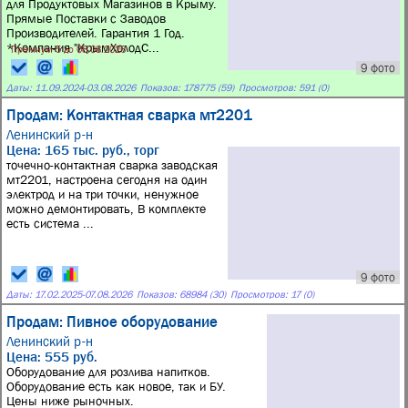
для Продуктовых Магазинов в Крыму.
Прямые Поставки с Заводов
Производителей. Гарантия 1 Год.
*Компания "КрымХолодС...
Премиум-5 до 08.08.2026
9 фото
Даты:
11.09.2024
-
03.08.2026
Показов: 178775 (59)
Просмотров: 591 (0)
Продам: Контактная сварка мт2201
Ленинский р-н
Цена: 165 тыс. руб., торг
точечно-контактная сварка заводская
мт2201, настроена сегодня на один
электрод и на три точки, ненужное
можно демонтировать, В комплекте
есть система ...
9 фото
Даты:
17.02.2025
-
07.08.2026
Показов: 68984 (30)
Просмотров: 17 (0)
Продам: Пивное оборудование
Ленинский р-н
Цена: 555 руб.
Оборудование для розлива напитков.
Оборудование есть как новое, так и БУ.
Цены ниже рыночных.