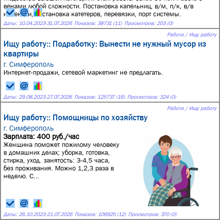
венами любой сложности. Постановка капельниц, в/м, п/к, в/в
инъекции, постановка катетеров, перевязки, порт системы.
Даты:
10.04.2023
-
31.07.2026
Показов: 38731 (11)
Просмотров: 203 (0)
Работа / Ищу работу
Ищу работу:: Подработку: Вынести не нужный мусор из
квартиры
г. Симферополь
Интернет-продажи, сетевой маркетинг не предлагать.
Даты:
29.08.2023
-
27.07.2026
Показов: 125737 (16)
Просмотров: 324 (0)
Работа / Ищу работу
Ищу работу:: Помощницы по хозяйству
г. Симферополь
Зарплата: 400 руб./час
Женщина поможет пожилому человеку
в домашних делах; уборка, готовка,
стирка, уход. занятость: 3-4,5 часа,
без проживания. Можно 1,2,3 раза в
неделю. С...
Даты:
26.10.2023
-
21.07.2026
Показов: 106925 (12)
Просмотров: 370 (0)