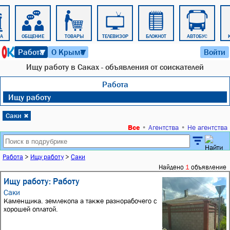
РА
ОБЩЕНИЕ
ТОВАРЫ
ТЕЛЕВИЗОР
БЛОКНОТ
АВТОБУС
6 августа 2026 г. 07:52
Работа
О Крыме
Войти
▼
▼
Ищу работу в Саках - объявления от соискателей
Работа
Ищу работу
Саки
✖
Все
•
Агентства
•
Не агентства
Работа
>
Ищу работу
>
Саки
Найдено
1
объявление
Ищу работу: Работу
Саки
Каменщика. землекопа а также разнорабочего с
хорошей оплатой.