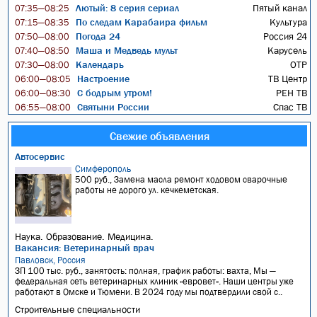
Лютый: 8 серия сериал
Пятый канал
07:35—08:25
По следам Карабаира фильм
Культура
07:15—08:35
Погода 24
Россия 24
07:50—08:00
Маша и Медведь мульт
Карусель
07:40—08:50
Календарь
ОТР
07:30—08:00
Настроение
ТВ Центр
06:00—08:05
С бодрым утром!
РЕН ТВ
06:00—08:30
Святыни России
Спас ТВ
06:55—08:00
Свежие объявления
Автосервис
Симферополь
500 руб., Замена масла ремонт ходовом сварочные
работы не дорого ул. кечкеметская.
Наука. Образование. Медицина.
Вакансия: Ветеринарный врач
Павловск, Россия
ЗП 100 тыс. руб., занятость: полная, график работы: вахта, Мы —
федеральная сеть ветеринарных клиник «евровет». Наши центры уже
работают в Омске и Тюмени. В 2024 году мы подтвердили свой с..
Строительные специальности