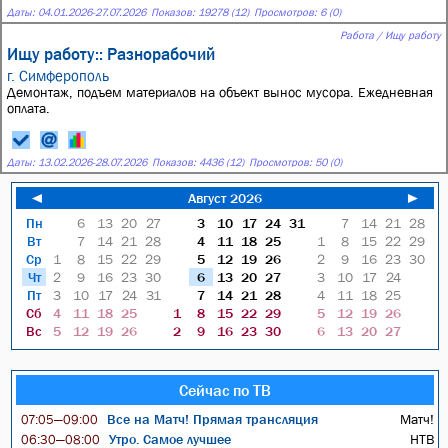
Даты:
04.01.2026
-
27.07.2026
Показов: 19278 (12)
Просмотров: 6 (0)
Работа / Ищу работу
Ищу работу:: Разнорабочий
г. Симферополь
Демонтаж, подъем материалов на объект вынос мусора. Ежедневная
оплата.
Даты:
13.02.2026
-
28.07.2026
Показов: 4436 (12)
Просмотров: 50 (0)
◄
Август 2026
►
Пн
6
13
20
27
3
10
17
24
31
7
14
21
28
Вт
7
14
21
28
4
11
18
25
1
8
15
22
29
Ср
1
8
15
22
29
5
12
19
26
2
9
16
23
30
Чт
2
9
16
23
30
6
13
20
27
3
10
17
24
Пт
3
10
17
24
31
7
14
21
28
4
11
18
25
Сб
4
11
18
25
1
8
15
22
29
5
12
19
26
Вс
5
12
19
26
2
9
16
23
30
6
13
20
27
Сейчас по ТВ
Все на Матч! Прямая трансляция
Матч!
07:05—09:00
Утро. Самое лучшее
НТВ
06:30—08:00