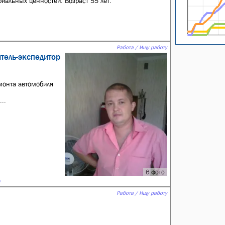
иальных ценностей. Возраст 55 лет.
Работа / Ищу работу
итель-экспедитор
монта автомобиля
..
6 фото
Работа / Ищу работу