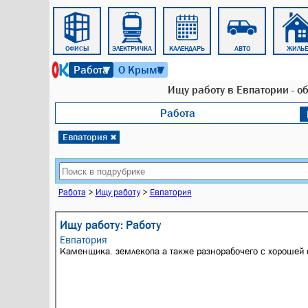
ТАКСИ
ОФИСЫ
ЭЛЕКТРИЧКА
КАЛЕНДАРЬ
АВТО
ЖИЛЬЁ
7 августа 2026 г. 11:59
Работа
О Крыме
▼
▼
Ищу работу в Евпатории - о
Работа
Евпатория
✖
Работа
>
Ищу работу
>
Евпатория
Ищу работу: Работу
Евпатория
Каменщика. землекопа а также разнорабочего с хорошей 