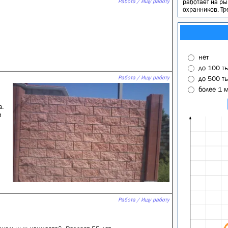
Работа / Ищу работу
работает на ры
охранников. Тр
нет
до 100 т
Работа / Ищу работу
до 500 т
более 1 
а.
и
Работа / Ищу работу