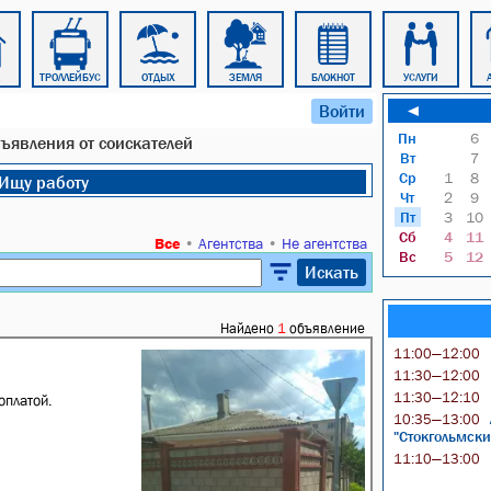
ТРОЛЛЕЙБУС
ОТДЫХ
ЗЕМЛЯ
БЛОКНОТ
УСЛУГИ
Войти
◄
Пн
6
бъявления от соискателей
Вт
7
Ср
1
8
Ищу работу
Чт
2
9
Пт
3
10
Сб
4
11
Все
•
Агентства
•
Не агентства
Вс
5
12
Искать
Найдено
1
объявление
11:00—12:00
11:30—12:00
11:30—12:10
оплатой.
10:35—13:00
"Стокгольмски
11:10—13:00