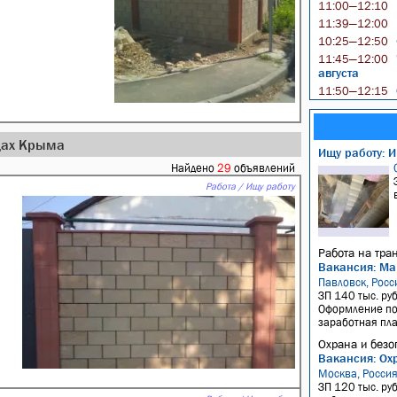
11:00—12:10
11:39—12:00
10:25—12:50
11:45—12:00
августа
11:50—12:15
одах Крыма
Ищу работу: И
Найдено
29
объявлений
Работа / Ищу работу
Работа на тра
Вакансия: Ма
Павловск, Росс
ЗП 140 тыс. руб
Оформление по 
заработная плат
Охрана и безо
Вакансия: Ох
Москва, Росси
ЗП 120 тыс. руб