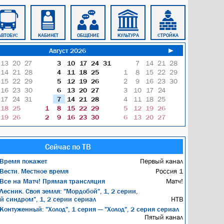
АВТОБУС
КАБИНЕТ
ОБЩЕНИЕ
КУЛЬТУРА
СТРОЙКА
ТЕЛЕВИЗОР
Август 2026
►
13
20
27
3
10
17
24
31
7
14
21
28
14
21
28
4
11
18
25
1
8
15
22
29
15
22
29
5
12
19
26
2
9
16
23
30
16
23
30
6
13
20
27
3
10
17
24
17
24
31
7
14
21
28
4
11
18
25
18
25
1
8
15
22
29
5
12
19
26
19
26
2
9
16
23
30
6
13
20
27
Сейчас по ТВ
Время покажет
Первый канал
Вести. Местное время
Россия 1
Все на Матч! Прямая трансляция
Матч!
Лесник. Своя земля: "Мордобой", 1, 2 серии,
й синдром", 1, 2 серии сериал
НТВ
Контуженный: "Холод", 1 серия — "Холод", 2 серия сериал
Пятый канал