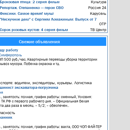
Бронзовая птица: 2 серия фильм
Культура
Репортаж. Степаненко — герои СВО
Россия 24
Фиксики. Самое время! мульт
Карусель
"Нескучное дело" с Сергеем Ломакиным: Выпуск от 7
ОТР
Сорок розовых кустов: 4 серия фильм
ТВ Центр
Свежие объявления
щу работу
Симферополь
ЗП 500 руб./час, Квартирные переезды уборка территории
вывоз мусора. Побелка окраска и тд.
нспорте: водители, экспедиторы, курьеры. Логистика
шинист экскаватора-погрузчика
ия
., занятость: полная, график работы: сменный, Условия:
ТК РФ с первого рабочего дня. – Официальная белая
а два раза в месяц. – 5/2; – обеспечен..
пасность
ранник
я
., занятость: полная, график работы: вахта, ООО ЧОП ФАЙ-ТЕР