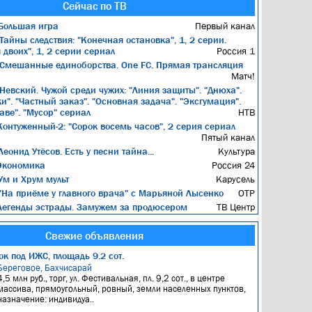
Сейчас по ТВ
Большая игра
Первый канал
Тайны следствия: "Конечная остановка", 1, 2 серии.
двоих", 1, 2 серии сериал
Россия 1
Смешанные единоборства. One FC. Прямая трансляция
Матч!
Невский. Чужой среди чужих: "Линия защиты". "Днюха".
и". "Частный заказ". "Основная задача". "Эксгумация".
аве". "Мусор" сериал
НТВ
онтуженный-2: "Сорок восемь часов", 2 серия сериал
Пятый канал
еонид Утёсов. Есть у песни тайна...
Культура
кономика
Россия 24
м и Хрум мульт
Карусель
На приёме у главного врача" с Марьяной Лысенко
ОТР
егенды эстрады. Замужем за продюсером
ТВ Центр
Свежие объявления
к под ИЖС, площадь 9.2 сот.
Береговое, Бахчисарай
4,5 млн руб., торг, ул. Фестивальная, пл. 9,2 сот., в центре
массива, прямоугольный, ровный, земли населенных пунктов,
назначение: индивидуа..