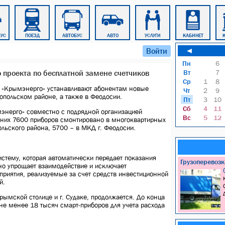
БУС
ПОЕЗД
АВТОБУС
АВТО
УСЛУГИ
КАБИНЕТ
К
Войти
◄
Пн
6
 проекта по бесплатной замене счетчиков
Вт
7
Ср
1
8
 «Крымэнерго» устанавливают абонентам новые
Чт
2
9
опольском районе, а также в Феодосии.
Пт
3
10
Сб
4
11
энерго» совместно с подрядной организацией
Вс
5
12
 них 7600 приборов смонтировано в многоквартирных
льского района, 5700 – в МКД г. Феодосии.
стему, которая автоматически передает показания
Грузоперевоз
ьно упрощает взаимодействие и исключает
приятия, реализуемые за счет средств инвестиционной
й.
рымской столице и г. Судаке, продолжается. До конца
не менее 18 тысяч смарт-приборов для учета расхода