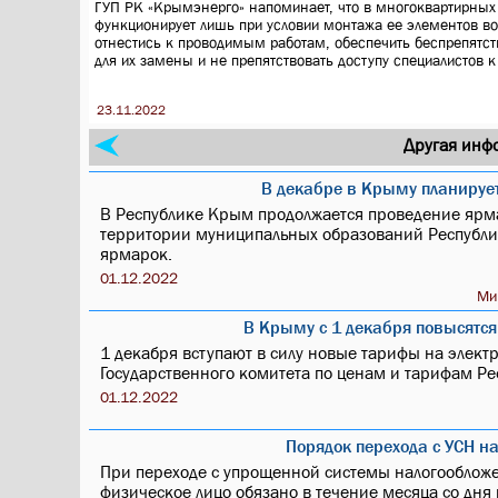
ГУП РК «Крымэнерго» напоминает, что в многоквартирных
функционирует лишь при условии монтажа ее элементов во
отнестись к проводимым работам, обеспечить беспрепятст
для их замены и не препятствовать доступу специалистов
23.11.2022
Другая инф
В декабре в Крыму планируе
В Республике Крым продолжается проведение ярм
территории муниципальных образований Республи
ярмарок.
01.12.2022
Ми
В Крыму с 1 декабря повысятс
1 декабря вступают в силу новые тарифы на элект
Государственного комитета по ценам и тарифам Р
01.12.2022
Порядок перехода с УСН н
При переходе с упрощенной системы налогооблож
физическое лицо обязано в течение месяца со дня 