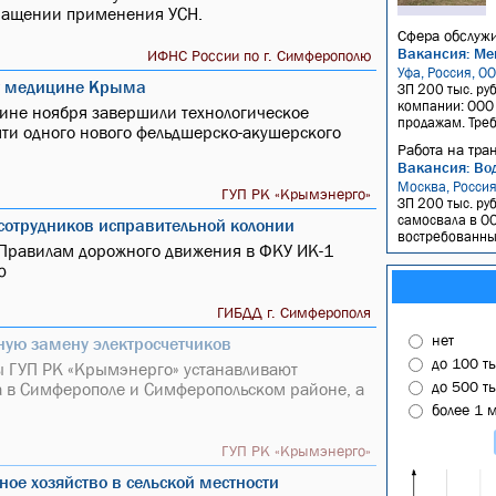
кращении применения УСН.
Сфера обслужи
Вакансия: Ме
ИФНС России по г. Симферополю
Уфа, Россия, О
т медицине Крыма
ЗП 200 тыс. ру
компании: ООО 
ине ноября завершили технологическое
продажам. Требо
ти одного нового фельдшерско-акушерского
Работа на тра
Вакансия: Вод
Москва, Росси
ГУП РК «Крымэнерго»
ЗП 200 тыс. руб
самосвала в ОО
сотрудников исправительной колонии
востребованным
 Правилам дорожного движения в ФКУ ИК-1
ю
ГИБДД г. Симферополя
нет
ную замену электросчетчиков
до 100 т
 ГУП РК «Крымэнерго» устанавливают
до 500 т
а в Симферополе и Симферопольском районе, а
более 1 
ГУП РК «Крымэнерго»
ое хозяйство в сельской местности