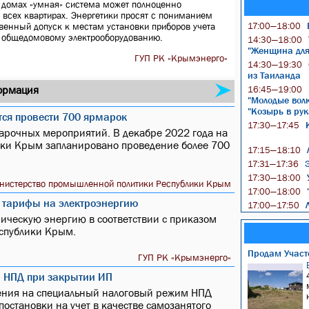
 домах «умная» система может полноценно
 всех квартирах. Энергетики просят с пониманием
венный допуск к местам установки приборов учета
17:00—18:00
 к общедомовому электрооборудованию.
14:30—18:00
"Женщина для 
ГУП РК «Крымэнерго»
14:30—19:30
из Таиланда
ормация
16:45—19:00
"Молодые волк
"Козырь в рук
тся провести 700 ярмарок
К
17:30—17:45
арочных мероприятий. В декабре 2022 года на
ки Крым запланировано проведение более 700
Л
17:15—18:10
Э
17:31—17:36
У
17:30—18:00
нистерство промышленной политики Республики Крым
"
17:00—18:00
я тарифы на электроэнергию
Л
17:00—17:50
рическую энергию в соответствии с приказом
еспублики Крым.
Продам Участо
ГУП РК «Крымэнерго»
а НПД при закрытии ИП
ения на специальный налоговый режим НПД
постановки на учет в качестве самозанятого