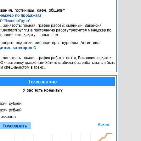
вания, гостиницы, кафе, общепит
неджер по продажам
ОО "ЭкспертГрупп"
б., занятость: полная, график работы: сменный, Вакансия
"ЭкспертГрупп".На постоянную работу требуется менеджер по
вания к кандидату: – опыт в пр..
нспорте: водители, экспедиторы, курьеры. Логистика
итель категория С
я
., занятость: полная, график работы: вахта, Вакансия: водитель
О «нацтрансуправление» Хотите стабильно зарабатывать и быть
 специалистом в транс..
Голосование
У вас есть кредиты?
ысяч рублей
ысяч рублей
миллиона
Архив