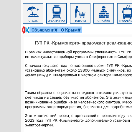
ЖИЛЬЁ
ОТДЫХ
ЭЛЕКТРИЧКА
ТОВАРЫ
СТРОЙКА
ТРОЛЛЕЙ
7 августа 2026 г. 17:31
Объявления
О Крыме
▼
▼
ГУП РК «Крымэнерго» продолжает реализацию
В рамках инвестиционной программы специалисты ГУП РК
интеллектуальные приборы учета в Симферополе и Симфер
С начала текущего года по настоящее время ГУП РК «Крым
установило абонентам около 13300 «умных» счетчиков, из
домах (МКД) г. Симферополя и частном секторе Симферопо
Таким образом специалисты внедряют интеллектуальную си
счетчиков на сервер без участия абонентов. Это значител
возникновение ошибок из-за человеческого фактора. Меро
программы энергопредприятия, бесплатны для потребителе
Этот многолетний проект, стартовавший в прошлом году в к
2023 года ГУП РК «Крымэнерго» дополнительно установит 
электроэнергии.