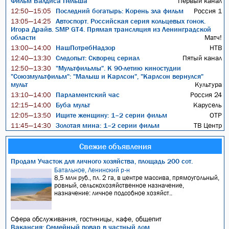
Фильм Валдиса Пельша
Первый канал
Последний богатырь: Корень зла фильм
Россия 1
12:50—15:05
Автоспорт. Российская серия кольцевых гонок.
13:05—14:25
Игора Драйв. SMP GT4. Прямая трансляция из Ленинградской
области
Матч!
НашПотребНадзор
НТВ
13:00—14:00
Следопыт: Скворец сериал
Пятый канал
12:40—13:30
"Мультфильмы". К 90-летию киностудии
12:50—13:30
"Союзмультфильм": "Малыш и Карлсон", "Карлсон вернулся"
мульт
Культура
Парламентский час
Россия 24
13:10—14:00
Буба мульт
Карусель
12:15—14:00
Ищите женщину: 1–2 серии фильм
ОТР
12:05—13:50
Золотая мина: 1–2 серии фильм
ТВ Центр
11:45—14:30
Свежие объявления
Продам Участок для личного хозяйства, площадь 200 сот.
Батальное, Ленинский р-н
8,5 млн руб., пл. 2 га, в центре массива, прямоугольный,
ровный, сельскохозяйственное назначение,
назначение: личное подсобное хозяйст..
Сфера обслуживания, гостиницы, кафе, общепит
Вакансия: Семейный повар в частный дом