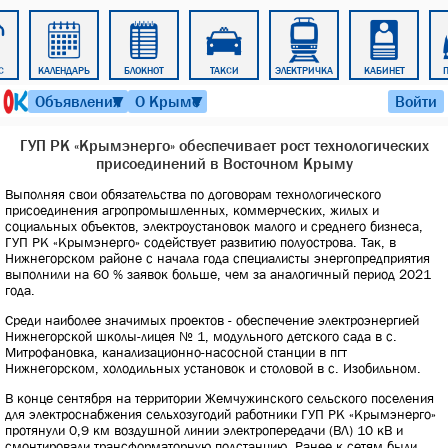
С
КАЛЕНДАРЬ
БЛОКНОТ
ТАКСИ
ЭЛЕКТРИЧКА
КАБИНЕТ
9 августа 2026 г. 13:19
Объявления
О Крыме
Войти
▼
▼
ГУП РК «Крымэнерго» обеспечивает рост технологических
присоединений в Восточном Крыму
Выполняя свои обязательства по договорам технологического
присоединения агропромышленных, коммерческих, жилых и
социальных объектов, электроустановок малого и среднего бизнеса,
ГУП РК «Крымэнерго» содействует развитию полуострова. Так, в
Нижнегорском районе с начала года специалисты энергопредприятия
выполнили на 60 % заявок больше, чем за аналогичный период 2021
года.
Среди наиболее значимых проектов - обеспечение электроэнергией
Нижнегорской школы-лицея № 1, модульного детского сада в с.
Митрофановка, канализационно-насосной станции в пгт
Нижнегорском, холодильных установок и столовой в с. Изобильном.
В конце сентября на территории Жемчужинского сельского поселения
для электроснабжения сельхозугодий работники ГУП РК «Крымэнерго»
протянули 0,9 км воздушной линии электропередачи (ВЛ) 10 кВ и
смонтировали трансформаторную подстанцию. Ранее к сетям были