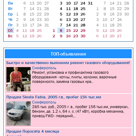
Пн
6
13
20
27
3
10
17
24
31
7
14
21
28
Вт
7
14
21
28
4
11
18
25
1
8
15
22
29
Ср
1
8
15
22
29
5
12
19
26
2
9
16
23
30
Чт
2
9
16
23
30
6
13
20
27
3
10
17
24
Пт
3
10
17
24
31
7
14
21
28
4
11
18
25
Сб
4
11
18
25
1
8
15
22
29
5
12
19
26
Вс
5
12
19
26
2
9
16
23
30
6
13
20
27
ТОП-объявления
Быстро и качественно выполним ремонт газового оборудования!
Симферополь
Ремонт, установка и профилактика газового
оборудования - котлы, плиты, колонки, варочные
поверхности, замена газовых кра..
Продам Skoda Fabia, 2005 г.в., пробег 156 тыс.км
Симферополь
285 тыс. руб., 2005 г. в., пробег 156 тыс.км, универсал,
бензин, дв. 1.2 л, 64 л. с. (47 кВт), коробка механика,
привод FWD - передний,..
Продам Поросята 4 месяца