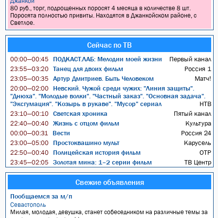
Джанкой
80 руб., торг, подрощенных поросят 4 месяца в количестве 8 шт.
Поросята полностью привиты. Находятся в Джанкойском районе, с
Светлое.
Сейчас по ТВ
ПОДКАСТ.ЛАБ: Мелодии моей жизни
Первый канал
00:00—00:45
Танец для двоих фильм
Россия 1
23:55—03:20
Артур Дмитриев. Быть Человеком
Матч!
23:05—00:35
Невский. Чужой среди чужих: "Линия защиты".
20:00—02:00
"Днюха". "Молодые волки". "Частный заказ". "Основная задача".
"Эксгумация". "Козырь в рукаве". "Мусор" сериал
НТВ
Светская хроника
Пятый канал
23:10—00:10
Жизнь с отцом фильм
Культура
22:40—00:40
Вести
Россия 24
00:00—00:31
Простоквашино мульт
Карусель
23:00—05:00
Полицейская история фильм
ОТР
22:50—00:40
Золотая мина: 1–2 серии фильм
ТВ Центр
23:45—02:05
Свежие объявления
Пообщаемся за м/п
Севастополь
Милая, молодая, девушка, станет собеседником на различные темы за