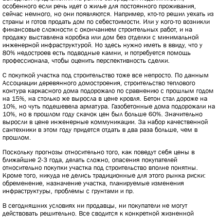
особенного если речь идет о жилье для постоянного проживания,
сейчас немного, но они появляются. Например, кто-то решил уехать из
страны и готов продать дом по себестоимости. Или у кого-то возникли
финансовые сложности с окончанием строительных работ, и на
продажу выставлена коробка или дом без отделки с минимальной
инженерной инфраструктурой. Но здесь нужно иметь в ввиду, что у
80% недостроев есть подводные камни, и потребуется помощь
профессионала, чтобы оценить перспективность сделки.
С покупкой участка под строительство тоже все непросто. По данным
Ассоциации деревянного домостроения, строительство теплового
контура каркасного дома подорожало по сравнению с прошлым годом
на 15%, на столько же выросла в цене кровля. Бетон стал дороже на
10%, но чуть подешевела арматура. Газобетонные дома подорожали на
10%, но в прошлом году скачок цен был больше 60%. Значительно
выросли в цене инженерные коммуникации. За набор качественной
сантехники в этом году придется отдать в два раза больше, чем в
прошлом.
Поскольку прогнозы относительно того, как поведут себя цены в
ближайшие 2-3 года, делать сложно, опасения покупателей
относительно покупки участка под строительство вполне понятны.
Кроме того, никуда не делись традиционные для этого рынка риски:
обременение, назначение участка, планируемые изменения
инфраструктуры, проблемы с грунтами и пр.
В сегодняшних условиях ни продавцы, ни покупатели не могут
действовать решительно. Все сводится к конкретной жизненной