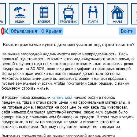
РЬ
ОТДЫХ
БЛОКНОТ
ТРОЛЛЕЙБУС
УСЛУГИ
ЖИЛЬЁ
8 августа 2026 г. 00:02
Объявления
О Крыме
Войти
▼
▼
Вечная дилемма: купить дом или участок под строительство?
На рынке загородной недвижимости царит неопределённость. Весь
прошлый год стоимость строительства индивидуального жилья росла, а
весной текущего года после некоторые строительные материалы резко
подорожали на 30-50%, возникли риски дефицита некоторых позиций.
Цены росли практически на все от гвоздей до монтажной пены.
Некоторые компании даже остановили стройки и начали продавать
пустые земельные участки, чтобы покупатели сами решали, с каким
бюджетом строить жилье.
В России число желающих
купить дом
начало расти в период
пандемии, тогда и стали расти цены и на строительные материалы, и
на готовые дома. Несмотря на рост цен рынок весь год чувствовал
себя неплохо благодаря доступной ипотеке: около 40% сделок было
совершенно с привлечением банковских средств. В этом году кредиты
подорожали, а цены на загородные дома и строительство так и
остались высокими. Поэтому покупатели находятся в ожидании.
Выгодных предложений на рынке загородной недвижимости,