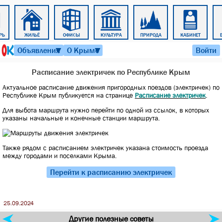
РЬ
ЖИЛЬЁ
ОФИСЫ
КУЛЬТУРА
ПРИРОДА
КАБИНЕТ
7 августа 2026 г. 01:20
Объявления
О Крыме
Войти
▼
▼
Расписание электричек по Республике Крым
Актуальное расписание движения пригородных поездов (электричек) по
Республике Крым публикуется на странице
Расписание электричек
.
Для выбота маршрута нужно перейти по одной из ссылок, в которых
указаны начальные и конечные станции маршрута.
Также рядом с расписанием электричек указана стоимость проезда
между городами и поселками Крыма.
Перейти к расписанию электричек
25.09.2024
Другие полезные советы