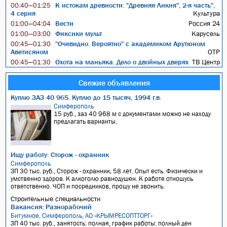
К истокам древности: "Древняя Ликия", 2-я часть",
00:40—01:25
4 серия
Культура
Вести
Россия 24
01:00—04:04
Фиксики мульт
Карусель
01:00—03:00
"Очевидно. Вероятно" с академиком Арутюном
00:45—01:30
Аветисяном
ОТР
Охота на маньяка. Дело о двойных дверях
ТВ Центр
00:45—01:30
Свежие объявления
Куплю ЗАЗ 40 965. Куплю до 15 тысяч, 1994 г.в.
Симферополь
15 руб., заз 40 968 м с документами можно не находу
предлагать варианты.
Ищу работу: Сторож - охранник
Симферополь
ЗП 30 тыс. руб., Сторож - охранник, 58 лет. Опыт есть. Физически и
умственно здоров. К алкоголю равнодушен. К работе отношусь
ответственно. ЧОП и посредников, прошу не звонить.
Строительные специальности
Вакансия: Разнорабочий
Битумное, Симферополь, АО «КРЫМРЕСОПТТОРГ»
ЗП 40 тыс. руб., занятость: полная, график работы: полный ден