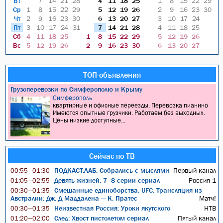
Вт
7
14
21
28
4
11
18
25
1
8
15
22
29
Ср
1
8
15
22
29
5
12
19
26
2
9
16
23
30
Чт
2
9
16
23
30
6
13
20
27
3
10
17
24
Пт
3
10
17
24
31
7
14
21
28
4
11
18
25
Сб
4
11
18
25
1
8
15
22
29
5
12
19
26
Вс
5
12
19
26
2
9
16
23
30
6
13
20
27
ТОП-объявления
Грузоперевозки по Симферополю и Крыму
Симферополь
квартирные и офисные переезды. Перевозка пианино
Имеются опытные грузчики. Работаем без выходных.
Цены низкие доступные...
Сейчас по ТВ
ПОДКАСТ.ЛАБ: Собрались с мыслями
Первый канал
00:55—01:30
Девять жизней: 7–8 серии сериал
Россия 1
01:05—02:55
Смешанные единоборства. UFC. Трансляция из
00:30—01:35
Австралии: Дж. Д Маддалена — К. Пратес
Матч!
Неизвестная Россия: Уроки якутского
НТВ
00:30—01:35
След: Хвост пистолетом сериал
Пятый канал
01:20—02:00