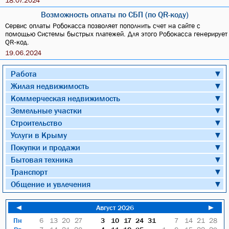
18.07.2024
Возможность оплаты по СБП (по QR-коду)
Сервис оплаты Робокасса позволяет пополнить счет на сайте с
помощью Системы быстрых платежей. Для этого Робокасса генерирует
QR-код.
19.06.2024
Работа
▼
Жилая недвижимость
▼
Коммерческая недвижимость
▼
Земельные участки
▼
Строительство
▼
Услуги в Крыму
▼
Покупки и продажи
▼
Бытовая техника
▼
Транспорт
▼
Общение и увлечения
▼
◄
Август 2026
►
Пн
6
13
20
27
3
10
17
24
31
7
14
21
28