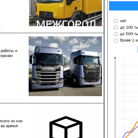
нет
до 100 т
до 500 т
более 1 
работы и
странам
много из них
 во время