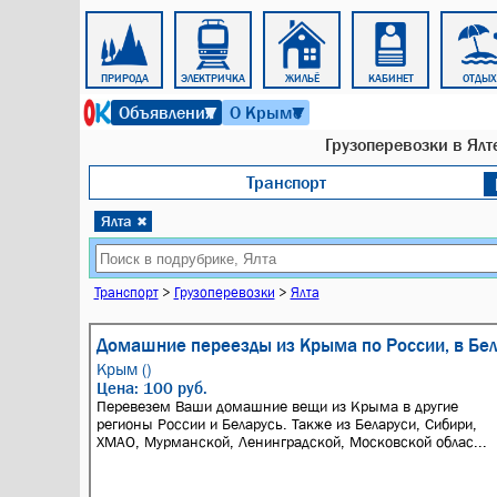
ПОЕЗД
ПРИРОДА
ЭЛЕКТРИЧКА
ЖИЛЬЁ
КАБИНЕТ
ОТДЫХ
7 августа 2026 г. 23:37
Объявления
О Крыме
▼
▼
Грузоперевозки в Ялте
Транспорт
Ялта
✖
Транспорт
>
Грузоперевозки
>
Ялта
Домашние переезды из Крыма по России, в Бел
Крым ()
Цена: 100 руб.
Перевезем Ваши домашние вещи из Крыма в другие
регионы России и Беларусь. Также из Беларуси, Сибири,
ХМАО, Мурманской, Ленинградской, Московской облас...