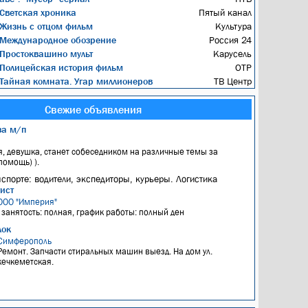
Светская хроника
Пятый канал
Жизнь с отцом фильм
Культура
Международное обозрение
Россия 24
Простоквашино мульт
Карусель
Полицейская история фильм
ОТР
Тайная комната. Угар миллионеров
ТВ Центр
Свежие объявления
за м/п
, девушка, станет собеседником на различные темы за
омощь) ).
нспорте: водители, экспедиторы, курьеры. Логистика
ист
ООО "Империя"
, занятость: полная, график работы: полный ден
лок
Симферополь
Ремонт. Запчасти стиральных машин выезд. На дом ул.
кечкеметская.