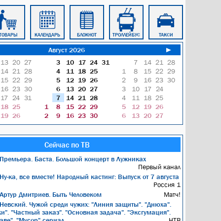
ТОВАРЫ
КАЛЕНДАРЬ
БЛОКНОТ
ТРОЛЛЕЙБУС
ТАКСИ
ОБЩЕНИЕ
Август 2026
►
13
20
27
3
10
17
24
31
7
14
21
28
14
21
28
4
11
18
25
1
8
15
22
29
15
22
29
5
12
19
26
2
9
16
23
30
16
23
30
6
13
20
27
3
10
17
24
17
24
31
7
14
21
28
4
11
18
25
18
25
1
8
15
22
29
5
12
19
26
19
26
2
9
16
23
30
6
13
20
27
Сейчас по ТВ
Премьера. Баста. Большой концерт в Лужниках
Первый канал
Ну-ка, все вместе! Народный кастинг: Выпуск от 7 августа
Россия 1
Артур Дмитриев. Быть Человеком
Матч!
Невский. Чужой среди чужих: "Линия защиты". "Днюха".
и". "Частный заказ". "Основная задача". "Эксгумация".
аве". "Мусор" сериал
НТВ