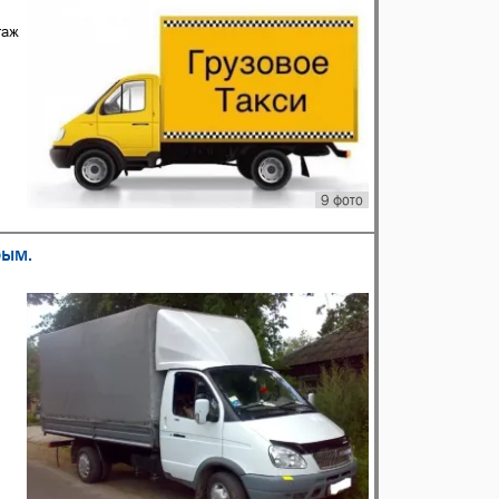
гаж
9 фото
рым.