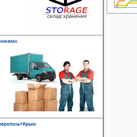
зчиками.
имферополь+Крым