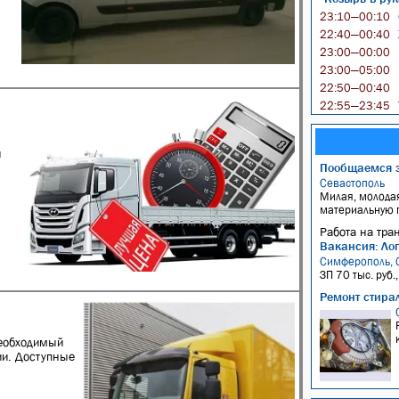
23:10—00:10
22:40—00:40
23:00—00:00
23:00—05:00
22:50—00:40
22:55—23:45
й
Пообщаемся 
Севастополь
Милая, молодая
материальную п
Работа на тра
Вакансия: Лог
Симферополь, 
ЗП 70 тыс. руб.
Ремонт стира
необходимый
ии. Доступные