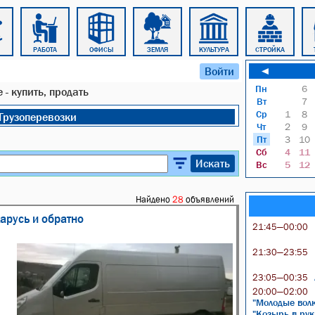
РАБОТА
ОФИСЫ
ЗЕМЛЯ
КУЛЬТУРА
СТРОЙКА
Войти
◄
Пн
6
 - купить, продать
Вт
7
Ср
1
8
Грузоперевозки
Чт
2
9
Пт
3
10
Сб
4
11
Искать
Вс
5
12
Найдено
28
объявлений
арусь и обратно
21:45—00:00
21:30—23:55
23:05—00:35
20:00—02:00
"Молодые волк
"Козырь в рук