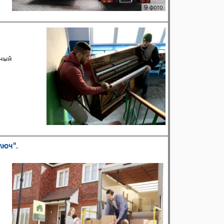
9 фото
ьный
люч".