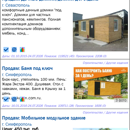
г. Севастополь
комфортные дачные домики "под
ключ". Домики для частных
пансионатов, кемпингов. Полная
комплектация домиков
дополнительным оборудованием:
мебель, конд...
Даты:
01.10.2015
-
24.07.2026
Показов: 119521 (45)
Просмотров: 2208 (0)
Строительство / Другие изделия
Продам: Баня под ключ
г. Симферополь
блок-хаус, утеплитель 100 мм. Печь:
Жара Экстра 400. Душевая. Стол с
лавками, лежак. Баня в Крыму за 1
день.
www.art-kamin.com.ru.
3 фото
Даты:
16.01.2016
-
24.07.2026
Показов: 109711 (28)
Просмотров: 1606 (0)
Строительство / Другие изделия
Продам: Мобильное модульное здание
г. Симферополь
Цена: 450 тыс. руб.