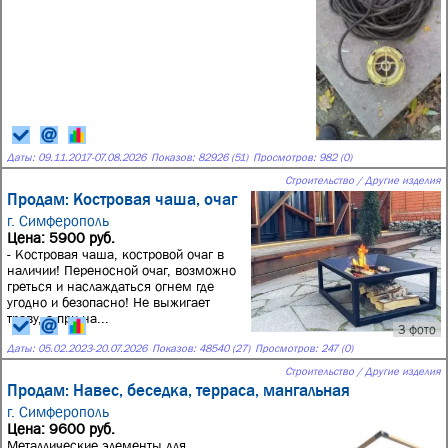
Даты:
09.11.2017
-
07.08.2026
Показов: 82926 (51)
Просмотров: 982 (0)
Строительство / Другие изделия
Продам: Костровая чаша, очаг
г. Симферополь
Цена: 5900 руб.
- Костровая чаша, костровой очаг в
наличии! Переносной очаг, возможно
греться и наслаждаться огнем где
угодно и безопасно! Не выжигает
траву, а при на...
3 фото
Даты:
05.02.2023
-
20.07.2026
Показов: 48540 (27)
Просмотров: 247 (0)
Строительство / Другие изделия
Продам: Навес, беседка, терраса, мангальная
г. Симферополь
Цена: 9600 руб.
Металлические элементы для