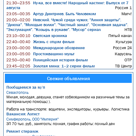
Ну-ка, все вместе! Народный кастинг: Выпуск от 7
21:30—23:55
августа
Россия 1
Артур Дмитриев. Быть Человеком
Матч!
23:05—00:35
Невский. Чужой среди чужих: "Линия защиты".
20:00—02:00
"Днюха". "Молодые волки". "Частный заказ". "Основная задача".
"Эксгумация". "Козырь в рукаве". "Мусор" сериал
НТВ
Светская хроника
Пятый канал
23:10—00:10
Жизнь с отцом фильм
Культура
22:40—00:40
Международное обозрение
Россия 24
23:00—00:00
Простоквашино мульт
Карусель
23:00—05:00
Полицейская история фильм
ОТР
22:50—00:40
Золотая мина: 1–2 серии фильм
ТВ Центр
23:45—02:05
Свежие объявления
Пообщаемся за м/п
Севастополь
Милая, молодая, девушка, станет собеседником на различные темы за
материальную помощь) ).
Работа на транспорте: водители, экспедиторы, курьеры. Логистика
Вакансия: Логист
Симферополь, ООО "Империя"
ЗП 70 тыс. руб., занятость: полная, график работы: полный ден
Ремонт стиралок