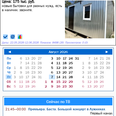
Цена: 175 тыс. руб.
новые бытовки для разных нужд. есть
в наличии. звоните.
Даты:
22.05.2026
-
12.06.2026
Показов: 8498 (26)
Просмотров: 0 (0)
◄
Август 2026
►
Пн
6
13
20
27
3
10
17
24
31
7
14
21
28
Вт
7
14
21
28
4
11
18
25
1
8
15
22
29
Ср
1
8
15
22
29
5
12
19
26
2
9
16
23
30
Чт
2
9
16
23
30
6
13
20
27
3
10
17
24
Пт
3
10
17
24
31
7
14
21
28
4
11
18
25
Сб
4
11
18
25
1
8
15
22
29
5
12
19
26
Вс
5
12
19
26
2
9
16
23
30
6
13
20
27
Сейчас по ТВ
Премьера. Баста. Большой концерт в Лужниках
21:45—00:00
Первый канал