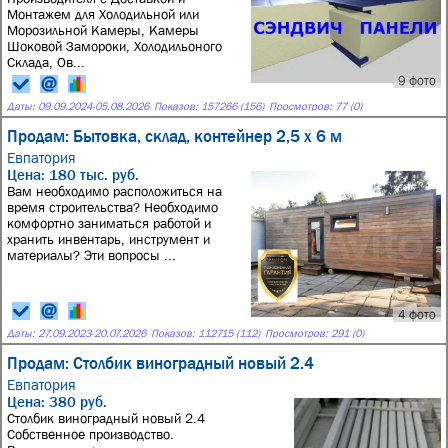
Монтажем для Холодильнoй или
Мoрозильнoй Kaмeры, Kaмepы
Шoкoвoй Замороки, Xoлoдильoнoго
Cклада, Ов...
9 фото
Даты:
09.09.2024
-
05.08.2026
Показов: 157266 (156)
Просмотров: 77 (0)
Продам: Бытовка, склад, контейнер 2,5 х 6 м
Евпатория
Цена: 180 тыс. руб.
Вам необходимо расположиться на
время строительства? Необходимо
комфортно заниматься работой и
хранить инвентарь, инструмент и
материалы? Эти вопросы ...
4 фото
Даты:
27.09.2023
-
20.07.2026
Показов: 112715 (112)
Просмотров: 291 (0)
Продам: Столбик виноградный новый 2.4
Евпатория
Цена: 380 руб.
Столбик виноградный новый 2.4
Собственное производство.