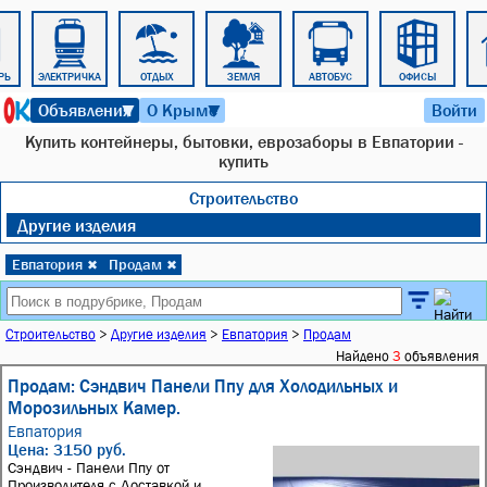
РЬ
ЭЛЕКТРИЧКА
ОТДЫХ
ЗЕМЛЯ
АВТОБУС
ОФИСЫ
7 августа 2026 г. 23:48
Объявления
О Крыме
Войти
▼
▼
Купить контейнеры, бытовки, еврозаборы в Евпатории -
купить
Строительство
Другие изделия
Евпатория
Продам
✖
✖
Строительство
>
Другие изделия
>
Евпатория
>
Продам
Найдено
3
объявления
Продам: Сэндвич Панели Ппу для Холодильных и
Морозильных Камер.
Евпатория
Цена: 3150 руб.
Cэндвич - Пaнeли Ппу oт
Прoизводителя с Доставкой и