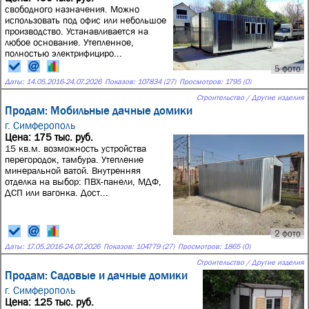
свободного назначения. Можно
использовать под офис или небольшое
производство. Устанавливается на
любое основание. Утепленное,
полностью электрифициро...
5 фото
Даты:
14.05.2016
-
24.07.2026
Показов: 107834 (27)
Просмотров: 1795 (0)
Строительство / Другие изделия
Продам: Мобильные дачные домики
г. Симферополь
Цена: 175 тыс. руб.
15 кв.м. возможность устройства
перегородок, тамбура. Утепление
минеральной ватой. Внутренняя
отделка на выбор: ПВХ-панели, МДФ,
ДСП или вагонка. Дост...
2 фото
Даты:
17.05.2016
-
24.07.2026
Показов: 104779 (27)
Просмотров: 1865 (0)
Строительство / Другие изделия
Продам: Садовые и дачные домики
г. Симферополь
Цена: 125 тыс. руб.