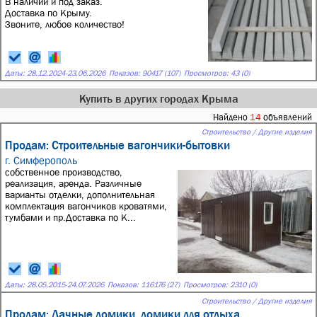
В наличии и под заказ.
Доставка по Крыму.
Звоните, любое количество!
Даты:
28.12.2024
-
23.06.2026
Показов: 90417 (107)
Просмотров: 43 (0)
Купить в других городах Крыма
Найдено
14
объявлений
Строительство / Другие изделия
Продам: Строительные вагончики-бытовки
г. Симферополь
собственное производство,
реализация, аренда. Различные
варианты отделки, дополнительная
комплектация вагончиков кроватями,
тумбами и пр.Доставка по К...
Даты:
28.05.2015
-
24.07.2026
Показов: 116176 (27)
Просмотров: 2310 (0)
Строительство / Другие изделия
Продам: Дачные домики, домики для отдыха