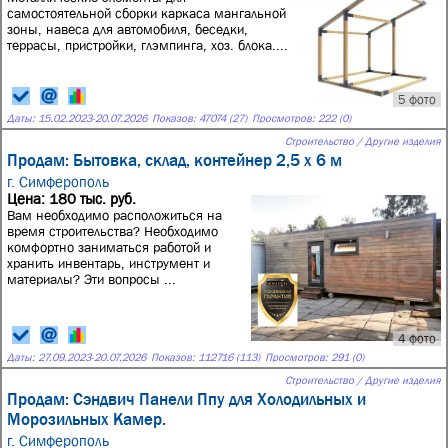
самостоятельной сборки каркаса мангальной
зоны, навеса для автомобиля, беседки,
террасы, пристройки, глэмпинга, хоз. блока....
5 фото
Даты:
15.02.2023
-
20.07.2026
Показов: 47074 (27)
Просмотров: 222 (0)
Строительство / Другие изделия
Продам: Бытовка, склад, контейнер 2,5 х 6 м
г. Симферополь
Цена: 180 тыс. руб.
Вам необходимо расположиться на
время строительства? Необходимо
комфортно заниматься работой и
хранить инвентарь, инструмент и
материалы? Эти вопросы ...
4 фото
Даты:
27.09.2023
-
20.07.2026
Показов: 112716 (113)
Просмотров: 291 (0)
Строительство / Другие изделия
Продам: Сэндвич Панели Ппу для Холодильных и
Морозильных Камер.
г. Симферополь