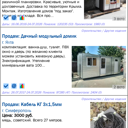
различной планировки. Красивые, уютные и
долговечные. Доставка по территории Крыма.
Монтаж. Изготовление домов "под заказ".
Наличие на складе. Вся про...
3 фото
Даты:
16.06.2016
-
24.07.2026
Показов: 120235 (53)
Просмотров: 1960 (0)
Строительство / Другие изделия
Продам: Дачный модульный домик
г. Ялта
комплектация: ванна-душ, туалет. ПВХ
окно и дверь (по желанию клиента
можем установить железную дверь).
Электрификация. Утепление
минеральная вата 100...
2 фото
Даты:
26.07.2017
-
24.07.2026
Показов: 97285 (47)
Просмотров: 2404 (0)
Строительство / Другие изделия
Продам: Кабель КГ 3х1,5мм
г. Симферополь
Цена: 3000 руб.
медь, советский. Всего 27 метров.