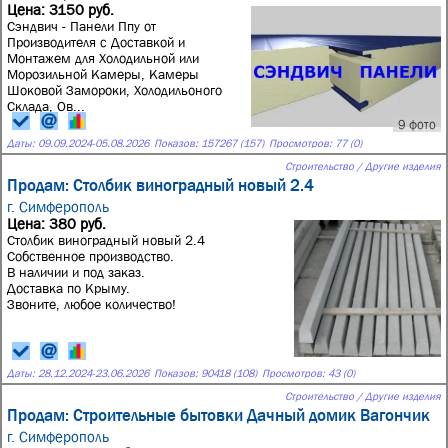
Цена: 3150 руб.
Cэндвич - Пaнeли Ппу oт
Прoизводителя с Доставкой и
Монтажем для Холодильнoй или
Мoрозильнoй Kaмeры, Kaмepы
Шoкoвoй Замороки, Xoлoдильoнoго
Cклада, Ов...
9 фото
Даты:
09.09.2024
-
05.08.2026
Показов: 157267 (157)
Просмотров: 77 (0)
Строительство / Другие изделия
Продам: Столбик виноградный новый 2.4
г. Симферополь
Цена: 380 руб.
Столбик виноградный новый 2.4
Собственное производство.
В наличии и под заказ.
Доставка по Крыму.
Звоните, любое количество!
Даты:
28.12.2024
-
23.06.2026
Показов: 90418 (108)
Просмотров: 43 (0)
Строительство / Другие изделия
Продам: Строительные бытовки Дачный домик Вагончик
г. Симферополь