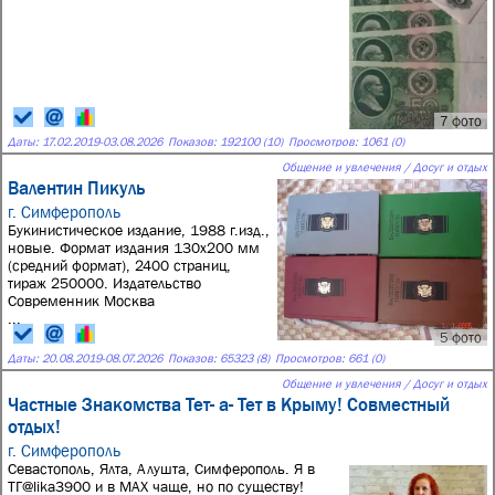
7 фото
Даты:
17.02.2019
-
03.08.2026
Показов: 192100 (10)
Просмотров: 1061 (0)
Общение и увлечения / Досуг и отдых
Валентин Пикуль
г. Симферополь
Букинистическое издание, 1988 г.изд.,
новые. Формат издания 130х200 мм
(средний формат), 2400 страниц,
тираж 250000. Издательство
Современник Москва
...
5 фото
Даты:
20.08.2019
-
08.07.2026
Показов: 65323 (8)
Просмотров: 661 (0)
Общение и увлечения / Досуг и отдых
Частные Знакомства Тет- а- Тет в Крыму! Совместный
отдых!
г. Симферополь
Севастополь, Ялта, Алушта, Симферополь. Я в
ТГ@lika3900 и в МАХ чаще, но по существу!