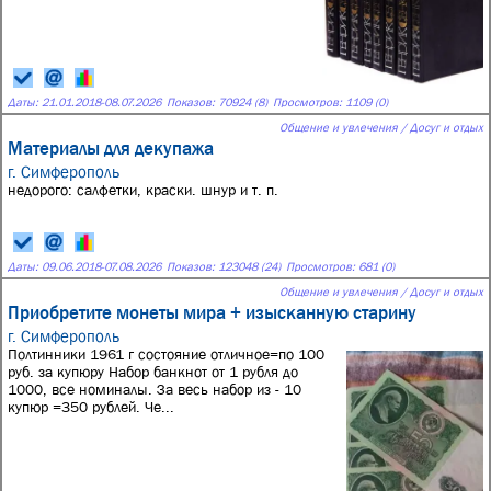
Даты:
21.01.2018
-
08.07.2026
Показов: 70924 (8)
Просмотров: 1109 (0)
Общение и увлечения / Досуг и отдых
Материалы для декупажа
г. Симферополь
недорого: салфетки, краски. шнур и т. п.
Даты:
09.06.2018
-
07.08.2026
Показов: 123048 (24)
Просмотров: 681 (0)
Общение и увлечения / Досуг и отдых
Приобретите монеты мира + изысканную старину
г. Симферополь
Полтинники 1961 г состояние отличное=по 100
руб. за купюру Набор банкнот от 1 рубля до
1000, все номиналы. За весь набор из - 10
купюр =350 рублей. Че...