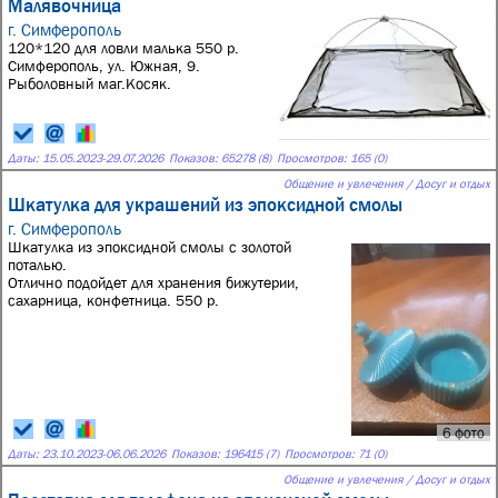
Малявочница
г. Симферополь
120*120 для ловли малька 550 р.
Симферополь, ул. Южная, 9.
Рыболовный маг.Косяк.
Даты:
15.05.2023
-
29.07.2026
Показов: 65278 (8)
Просмотров: 165 (0)
Общение и увлечения / Досуг и отдых
Шкатулка для украшений из эпоксидной смолы
г. Симферополь
Шкатулка из эпоксидной смолы с золотой
поталью.
Отлично подойдет для хранения бижутерии,
сахарница, конфетница. 550 р.
6 фото
Даты:
23.10.2023
-
06.06.2026
Показов: 196415 (7)
Просмотров: 71 (0)
Общение и увлечения / Досуг и отдых