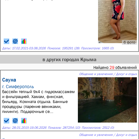
6 фото
Даты:
17.02.2021
-
03.08.2026
Показов: 195291 (28)
Просмотров: 1665 (0)
в других городах Крыма
Найдено
29
объявлений
Общение и увлечения / Досуг и отдых
Сауна
г. Симферополь
бассейн теплый 9х4 с гидромассажем
и фильтрацией. Хамам, финская,
бильярд. Комната отдыха. Банные
процедуры (парение вениками,
пилинги). Подарочные се...
Даты:
28.01.2015
-
19.06.2026
Показов: 287254 (10)
Просмотров: 2512 (0)
Общение и увлечения / Досуг и отдых