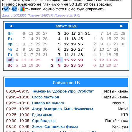
Ничего серьезного не планирую мне 50 180 90 без вредных
привычек. Есть вацап можно фото и смс туда отправлять.
Дата:
14.07.2026
Показов: 2452 (7)
Просмотров: 0 (0)
◄
Август 2026
►
Пн
6
13
20
27
3
10
17
24
31
7
14
21
28
Вт
7
14
21
28
4
11
18
25
1
8
15
22
29
Ср
1
8
15
22
29
5
12
19
26
2
9
16
23
30
Чт
2
9
16
23
30
6
13
20
27
3
10
17
24
Пт
3
10
17
24
31
7
14
21
28
4
11
18
25
Сб
4
11
18
25
1
8
15
22
29
5
12
19
26
Вс
5
12
19
26
2
9
16
23
30
6
13
20
27
Сейчас по ТВ
Телеканал "Доброе утро. Суббота"
Первый канал
06:00—09:45
Слово пастыря
Первый канал
09:45—10:00
Пятеро на одного
Россия 1
09:25—10:10
Артур Дмитриев. Быть Человеком
Матч!
09:25—10:55
Едим дома
НТВ
09:25—10:00
Стройнадзор
Пятый канал
09:30—10:05
Земля Санникова фильм
Культура
08:10—09:45