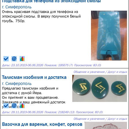
Подставка для телефона из эпоксидной смолы
г. Симферополь
Очень красивая подставка для телефона из
эпоксидной смолы. В верху получился белый
голубь. 750р.
Даты:
23.10.2023
-
06.06.2026
Показов: 195675 (7)
Просмотров: 83 (0)
Общение и увлечения / Досуг и отдых
Талисман изобилия и достатка
г. Симферополь
Предлагаю талисман изобилия и
достатка с руной Йера.
Он притянет к вам процветание.
Закажите и ваш денежный достаток
увеличится.
Даты:
29.11.2023
-
06.06.2026
Показов: 218249 (13)
Просмотров: 83 (0)
Общение и увлечения / Досуг и отдых
Вазочка для варенья, конфет, орехов