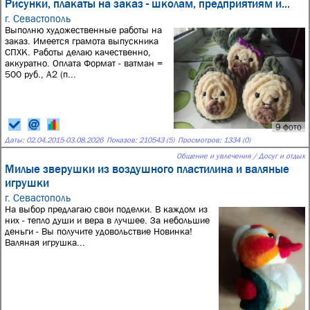
Рисунки, плакаты на заказ - школам, предприятиям и...
г. Севастополь
Выполню художественные работы на
заказ. Имеется грамота выпускника
СПХК. Работы делаю качественно,
аккуратно. Оплата Формат - ватман =
500 руб., А2 (п...
9 фото
Даты:
02.04.2015
-
03.08.2026
Показов: 210543 (5)
Просмотров: 1334 (0)
Общение и увлечения / Досуг и отдых
Милые зверушки из воздушного пластилина и валяные
игрушки
г. Севастополь
На выбор предлагаю свои поделки. В каждом из
них - тепло души и вера в лучшее. За небольшие
деньги - Вы получите удовольствие Новинка!
Валяная игрушка...