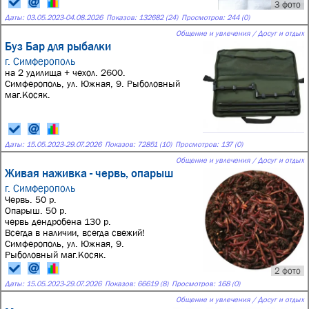
3 фото
Даты:
03.05.2023
-
04.08.2026
Показов: 132682 (24)
Просмотров: 244 (0)
Общение и увлечения / Досуг и отдых
Буз Бар для рыбалки
г. Симферополь
на 2 удилища + чехол. 2600.
Симферополь, ул. Южная, 9. Рыболовный
маг.Косяк.
Даты:
15.05.2023
-
29.07.2026
Показов: 72851 (10)
Просмотров: 137 (0)
Общение и увлечения / Досуг и отдых
Живая наживка - червь, опарыш
г. Симферополь
Червь. 50 р.
Опарыш. 50 р.
червь дендробена 130 р.
Всегда в наличии, всегда свежий!
Симферополь, ул. Южная, 9.
Рыболовный маг.Косяк.
2 фото
Даты:
15.05.2023
-
29.07.2026
Показов: 66619 (8)
Просмотров: 168 (0)
Общение и увлечения / Досуг и отдых