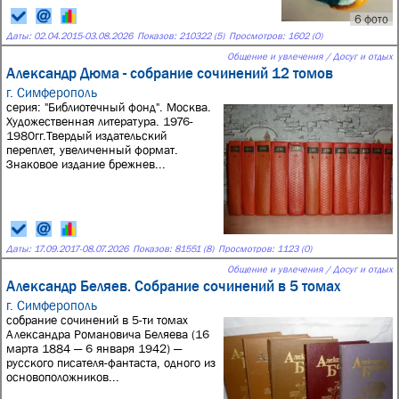
6 фото
Даты:
02.04.2015
-
03.08.2026
Показов: 210322 (5)
Просмотров: 1602 (0)
Общение и увлечения / Досуг и отдых
Александр Дюма - собрание сочинений 12 томов
г. Симферополь
серия: "Библиотечный фонд". Москва.
Художественная литература. 1976-
1980гг.Твердый издательский
переплет, увеличенный формат.
Знаковое издание брежнев...
Даты:
17.09.2017
-
08.07.2026
Показов: 81551 (8)
Просмотров: 1123 (0)
Общение и увлечения / Досуг и отдых
Александр Беляев. Собрание сочинений в 5 томах
г. Симферополь
собрание сочинений в 5-ти томах
Александра Романовича Беляева (16
марта 1884 — 6 января 1942) —
русского писателя-фантаста, одного из
основоположников...