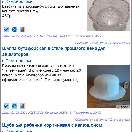
г. Симферополь
Вазочка из эпоксидной смолы для варенья,
конфет, орехов и т.д.
450р.
Даты:
28.12.2023
-
06.06.2026
Показов: 184051 (7)
Просмотров: 45 (0)
Общение и увлечения / Досуг и отдых
Шляпа бутафорская в стиле прошлого века для
аниматоров
г. Симферополь
Продам шляпу изготовленную в технике
"папье-маше". В стиле конец 19 - начало 20
веков. Для аниматоров или иных
оформительских целей. Толщина бумаги 1,...
8 фото
Даты:
31.08.2024
-
27.05.2026
Показов: 25506 (8)
Просмотров: 29 (0)
Общение и увлечения / Досуг и отдых
Щуба для ребенка коричневая с капюшоном
г. Симферополь