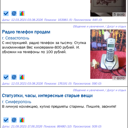
5 фото
Даты:
12.03.2021
-
03.08.2026
Показов: 163981 (5)
Просмотров: 645 (0)
Общение и увлечения / Досуг и отдых
Радио телефон продам
г. Севастополь
С инструкцией. радио телефон за тысячу. Ступка
аллюминивая Вес килоерамм-800 рублей. И.
обложки на телефоны по 100 рублей.
7 фото
Даты:
12.03.2021
-
03.08.2026
Показов: 176191 (5)
Просмотров: 590 (0)
Общение и увлечения / Досуг и отдых
Статуэтки, часы, интересные старые вещи
г. Симферополь
В личную коллекцию, куплю предметы старины. Пишите, звоните!
Даты:
21.09.2021
-
17.06.2026
Показов: 86480 (10)
Просмотров: 509 (0)