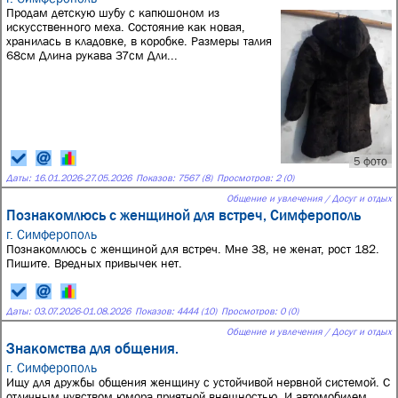
Продам детскую шубу с капюшоном из
искусственного меха. Состояние как новая,
хранилась в кладовке, в коробке. Размеры талия
68см Длина рукава 37см Дли...
5 фото
Даты:
16.01.2026
-
27.05.2026
Показов: 7567 (8)
Просмотров: 2 (0)
Общение и увлечения / Досуг и отдых
Познакомлюсь с женщиной для встреч, Симферополь
г. Симферополь
Познакомлюсь с женщиной для встреч. Мне 38, не женат, рост 182.
Пишите. Вредных привычек нет.
Даты:
03.07.2026
-
01.08.2026
Показов: 4444 (10)
Просмотров: 0 (0)
Общение и увлечения / Досуг и отдых
Знакомства для общения.
г. Симферополь
Ищу для дружбы общения женщину с устойчивой нервной системой. С
отличным чувством юмора приятной внешностью. И автомобилем.