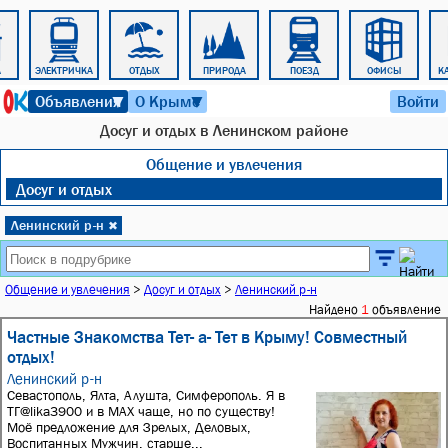
А
ЭЛЕКТРИЧКА
ОТДЫХ
ПРИРОДА
ПОЕЗД
ОФИСЫ
К
8 августа 2026 г. 09:44
Объявления
О Крыме
Войти
▼
▼
Досуг и отдых в Ленинском районе
Общение и увлечения
Досуг и отдых
Ленинский р-н
✖
Общение и увлечения
>
Досуг и отдых
>
Ленинский р-н
Найдено
1
объявление
Частные Знакомства Тет- а- Тет в Крыму! Совместный
отдых!
Ленинский р-н
Севастополь, Ялта, Алушта, Симферополь. Я в
ТГ@lika3900 и в МАХ чаще, но по существу!
Моё предложение для Зрелых, Деловых,
Воспитанных Мужчин, старше...