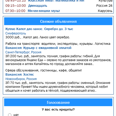
Классная тема!: Математика и ИИ
Культура
09:45—10:10
Двенадцать
Россия 24
09:15—10:00
Ми-ми-мишки мульт
Карусель
07:30—10:00
Свежие объявления
Куплю Капот део ланос. Серебро до. 3 тыс
Симферополь
3000 руб., . Капот део. Ланос цвет серебро.
Работа на транспорте: водители, экспедиторы, курьеры. Логистика
Вакансия: Курьер с ежедневной оплатой
Санкт-Петербург, Россия
ЗП 200 тыс. руб., занятость: полная, график работы: гибкий, Для
велокурьеров Яндекс Еда — сервис по доставке заказов из ресторанов,
магазинов и аптек Катайтесь по городу, доставляйте заказ..
Сфера обслуживания, гостиницы, кафе, общепит
Вакансия: Хостес
Новосибирск, Россия
ЗП 70 тыс. руб., занятость: полная, график работы: сменный, Описание
компании Привет! Мы ищем дружелюбного человека, который любит
общаться и хочет работать в тёплой, поддерживающей атмо..
Голосование
У вас есть кредиты?
нет