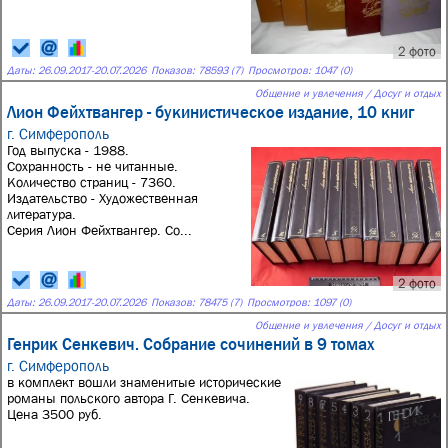
2 фото
Даты:
26.09.2017
-
20.07.2026
Показов: 78593 (7)
Просмотров: 1047 (0)
Общение и увлечения / Досуг и отдых
Лион Фейхтвангер - букинистическое издание, 10 книг
г. Симферополь
Год выпуска - 1988.
Сохранность - не читанные.
Количество страниц - 7360.
Издательство - Художественная
литература.
Серия Лион Фейхтвангер. Со...
2 фото
Даты:
26.09.2017
-
20.07.2026
Показов: 78475 (7)
Просмотров: 1097 (0)
Общение и увлечения / Досуг и отдых
Генрик Сенкевич. Собрание сочинений в 9 томах
г. Симферополь
в комплект вошли знаменитые исторические
романы польского автора Г. Сенкевича.
Цена 3500 руб.