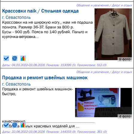
Общение и увлечения / Досуг и отдых
Крассовки naik / Стильная одежда
г. Севастополь
Кроссовки на не широкую ногу., нам не подошла
полнота. Размер 36-37. Брали за 800 р.
Бусы - 900 руб. Пояса по 140 рублей. Пальто и
курточка-ветровка...
8 фото
Даты:
04.03.2022
-
03.08.2026
Показов: 153099 (5)
Просмотров: 512 (0)
Общение и увлечения / Досуг и отдых
Продажа и ремонт швейных машинок
г. Севастополь
Продажа и ремонт швейных машинок-
быстро,
4 фото
качественно..........................................................
Подборка самых красивых моделей для ...
Даты:
22.08.2022
-
03.08.2026
Показов: 144033 (9)
Просмотров: 361 (0)