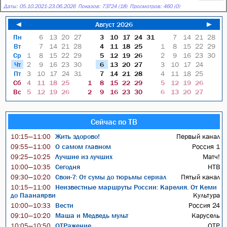
Даты:
05.10.2021
-
23.06.2026
Показов: 73724 (18)
Просмотров: 460 (0)
◄
Август 2026
►
Пн
6
13
20
27
3
10
17
24
31
7
14
21
28
Вт
7
14
21
28
4
11
18
25
1
8
15
22
29
Ср
1
8
15
22
29
5
12
19
26
2
9
16
23
30
Чт
2
9
16
23
30
6
13
20
27
3
10
17
24
Пт
3
10
17
24
31
7
14
21
28
4
11
18
25
Сб
4
11
18
25
1
8
15
22
29
5
12
19
26
Вс
5
12
19
26
2
9
16
23
30
6
13
20
27
Сейчас по ТВ
Жить здорово!
Первый канал
10:15—11:00
О самом главном
Россия 1
09:55—11:00
Лучшие из лучших
Матч!
09:25—10:25
Сегодня
НТВ
10:00—10:35
Свои-7: От сумы до тюрьмы сериал
Пятый канал
09:30—10:20
Неизвестные маршруты России: Карелия. От Кеми
10:15—11:00
до Паанаярви
Культура
Вести
Россия 24
10:00—10:33
Маша и Медведь мульт
Карусель
09:10—10:20
ОТРажение
ОТР
10:05—10:50