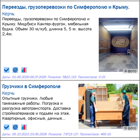
Переезды, грузоперевозки по Симферополю и Крыму.
Керчь
Переезды, грузоперевозки по Симферополю и
Крыму. Мицубиси Кантер-фургон, мебельная
будка. Объем 30 м/куб, длинна 5, 5 м. высота
2,4м.
4 фото
Даты:
01.06.2026
-
06.07.2026
Показов: 5822 (10)
Просмотров: 0 (0)
Грузчики в Симферополе
Керчь
Опытные грузчики. Любые
такелажные работы. Погрузка и
разгрузка автотранспорта. Доставка
стройматериалов и подъем на этаж.
Квартирные, офисные, дачные...
9 фото
Даты:
05.10.2021
-
23.06.2026
Показов: 73723 (17)
Просмотров: 460 (0)