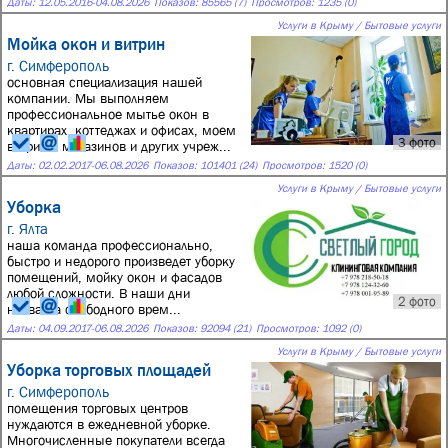
Даты:
12.05.2016
-
04.08.2026
Показов: 85565 (7)
Просмотров: 1235 (0)
Услуги в Крыму / Бытовые услуги
Мойка окон и витрин
г. Симферополь
основная специализация нашей
компании. Мы выполняем
профессиональное мытье окон в
квартирах, коттеджах и офисах, моем
3 фото
витрины магазинов и других учреж...
Даты:
02.02.2017
-
06.08.2026
Показов: 101401 (24)
Просмотров: 1520 (0)
Услуги в Крыму / Бытовые услуги
Уборка
г. Ялта
наша команда профессионально,
быстро и недорого произведет уборку
помещений, мойку окон и фасадов
любой сложности. В наши дни
2 фото
нехватка свободного врем...
Даты:
04.09.2017
-
06.08.2026
Показов: 92094 (21)
Просмотров: 1092 (0)
Услуги в Крыму / Бытовые услуги
Уборка торговых площадей
г. Симферополь
помещения торговых центров
нуждаются в ежедневной уборке.
Многочисленные покупатели всегда