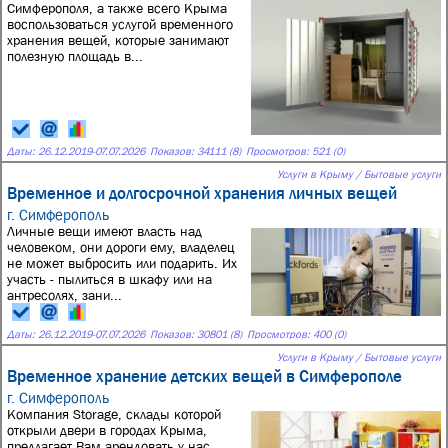
Симферополя, а также всего Крыма
воспользоваться услугой временного
хранения вещей, которые занимают
полезную площадь в...
Даты:
26.12.2019
-
07.07.2026
Показов: 34111 (8)
Просмотров: 521 (0)
Услуги в Крыму / Бытовые услуги
Временное и долгосрочной хранения личных вещей
г. Симферополь
Личные вещи имеют власть над
человеком, они дороги ему, владелец
не может выбросить или подарить. Их
участь - пылиться в шкафу или на
антресолях, зани...
Даты:
26.12.2019
-
07.07.2026
Показов: 30801 (8)
Просмотров: 400 (0)
Услуги в Крыму / Бытовые услуги
Временное хранение детских вещей в Симферополе
г. Симферополь
Компания Storage, склады которой
открыли двери в городах Крыма,
предлагает Вам арендовать у нас