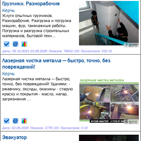
Грузчики. Разнорабочие
Керчь
Услуги опытных грузчиков.
Разнорабочие. Разгрузка и погрузка
машин, фур, такелажные работы.
Погрузка и разгрузка строительных
материалов, бытовой техн...
7 фото
Даты:
05.10.2021
-
23.06.2026
Показов: 74502 (19)
Просмотров: 532 (0)
Лазерная чистка металла — быстро, точно, без
повреждений!
Керчь
Лазерная чистка металла — быстро,
точно, без повреждений! Удаляем: -
ржавчину, оксиды, окалины - старую
краску и покрытия - масло, нагар,
загрязнения ...
5 фото
Дата:
02.06.2026
Показов: 2776 (15)
Просмотров: 0 (0)
Эвакуатор