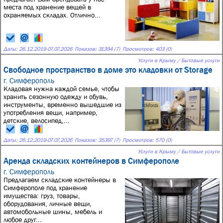
места под хранение вещей в
охраняемых складах. Отлично...
Даты:
26.12.2019
-
07.07.2026
Показов: 31394 (7)
Просмотров: 403 (0)
Услуги в Крыму / Бытовые услуги
Свободное пространство в доме это кладовки от Storage
г. Симферополь
Кладовая нужна каждой семье, чтобы
хранить сезонную одежду и обувь,
инструменты, временно вышедшие из
употребления вещи, например,
детские, велосипед,...
Даты:
26.12.2019
-
07.07.2026
Показов: 35397 (7)
Просмотров: 570 (0)
Услуги в Крыму / Бытовые услуги
Аренда складских контейнеров в Симферополе
г. Симферополь
Предлагаем складские контейнеры в
Симферополе под хранение
имущества: груз, товары,
оборудования, личные вещи,
автомобольные шины, мебель и
любое друг...