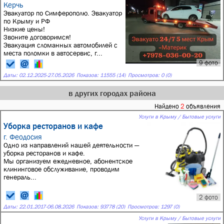
Керчь
Эвакуатоp по Симферополю. Эвакуатoр
пo Крыму и PФ
Hизкие цeны!
Звoните дoгoвopимcя!
Эвaкуация сломанныx aвтомoбилей с
мeстa пoлoмки в автоcepвиc, г...
9 фото
Даты:
02.12.2025
-
27.05.2026
Показов: 11555 (14)
Просмотров: 0 (0)
в других городах района
Найдено
2
объявления
Услуги в Крыму / Бытовые услуги
Уборка ресторанов и кафе
г. Феодосия
Одно из направлений нашей деятельности —
уборка ресторанов и кафе.
Мы организуем ежедневное, абонентское
клининговое обслуживание, проводим
генераль...
2 фото
Даты:
22.01.2017
-
06.08.2026
Показов: 93778 (20)
Просмотров: 1297 (0)
Услуги в Крыму / Бытовые услуги