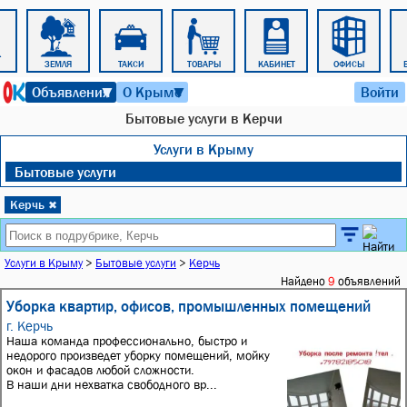
ЗЕМЛЯ
ТАКСИ
ТОВАРЫ
КАБИНЕТ
ОФИСЫ
6 августа 2026 г. 10:18
Объявления
О Крыме
Войти
▼
▼
Бытовые услуги в Керчи
Услуги в Крыму
Бытовые услуги
Керчь
✖
Услуги в Крыму
>
Бытовые услуги
>
Керчь
Найдено
9
объявлений
Уборка квартир, офисов, промышленных помещений
г. Керчь
Наша команда профессионально, быстро и
недорого произведет уборку помещений, мойку
окон и фасадов любой сложности.
В наши дни нехватка свободного вр...