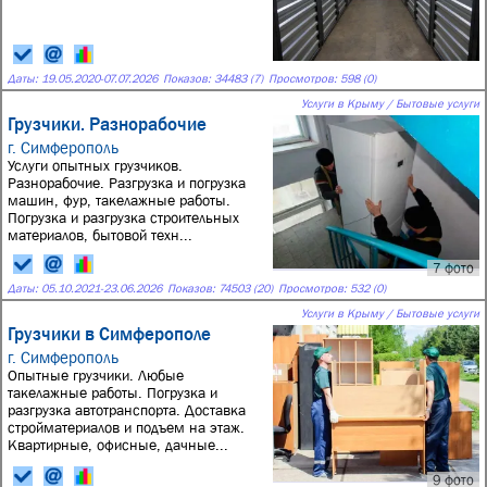
Даты:
19.05.2020
-
07.07.2026
Показов: 34483 (7)
Просмотров: 598 (0)
Услуги в Крыму / Бытовые услуги
Грузчики. Разнорабочие
г. Симферополь
Услуги опытных грузчиков.
Разнорабочие. Разгрузка и погрузка
машин, фур, такелажные работы.
Погрузка и разгрузка строительных
материалов, бытовой техн...
7 фото
Даты:
05.10.2021
-
23.06.2026
Показов: 74503 (20)
Просмотров: 532 (0)
Услуги в Крыму / Бытовые услуги
Грузчики в Симферополе
г. Симферополь
Опытные грузчики. Любые
такелажные работы. Погрузка и
разгрузка автотранспорта. Доставка
стройматериалов и подъем на этаж.
Квартирные, офисные, дачные...
9 фото