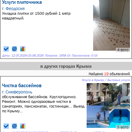
Услуги плиточника
г. Феодосия
Укладка плитки от 1500 рублей 1 метр
квадратный.
4 фото
Даты:
12.07.2026
-
03.08.2026
Показов: 1958 (0)
Просмотров: 0 (0)
в других городах Крыма
Найдено
19
объявлений
Услуги в Крыму / Бытовые услуги
Чистка бассейнов
г. Симферополь
обслуживание бассейнов. Круглогодично.
Ремонт. Можно одноразовые чистки в
санаториях, пансионатах, гостиницах... Выезд
по Крыму...
5 фото