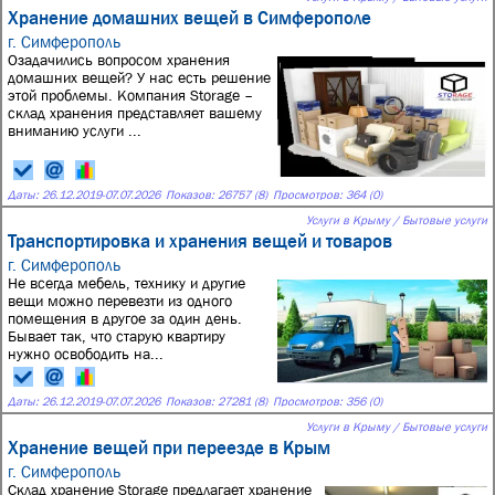
Хранение домашних вещей в Симферополе
г. Симферополь
Озадачились вопросом хранения
домашних вещей? У нас есть решение
этой проблемы. Компания Storage –
склад хранения представляет вашему
вниманию услуги ...
Даты:
26.12.2019
-
07.07.2026
Показов: 26757 (8)
Просмотров: 364 (0)
Услуги в Крыму / Бытовые услуги
Транспортировка и хранения вещей и товаров
г. Симферополь
Не всегда мебель, технику и другие
вещи можно перевезти из одного
помещения в другое за один день.
Бывает так, что старую квартиру
нужно освободить на...
Даты:
26.12.2019
-
07.07.2026
Показов: 27281 (8)
Просмотров: 356 (0)
Услуги в Крыму / Бытовые услуги
Хранение вещей при переезде в Крым
г. Симферополь
Склад хранение Storage предлагает хранение