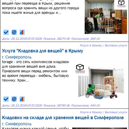
вещей при переезде в Крым, решение
вопроса где хранить вещи из другого города
пока ищете жилье для аренды и...
Даты:
26.12.2019
-
07.07.2026
Показов: 28270 (8)
Просмотров: 394 (0)
Услуги в Крыму / Бытовые услуги
Услуга "Кладовка для вещей" в Крыму
г. Симферополь
torage - это сеть комплексов кладовок
для хранения вещей вне дома.
Привозите вещи перед ремонтом или
во время переезда - мебель, бытовую
технику. Хран...
Даты:
26.12.2019
-
07.07.2026
Показов: 28790 (8)
Просмотров: 444 (0)
Услуги в Крыму / Бытовые услуги
Кладовки на складе для хранения вещей в Симферополе
г. Симферополь
Кладовая нужна каждой семье, чтобы