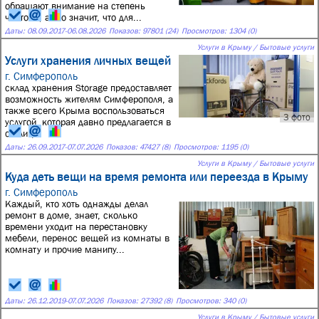
обращают внимание на степень
чистоты, а это значит, что для...
Даты:
08.09.2017
-
06.08.2026
Показов: 97801 (24)
Просмотров: 1304 (0)
Услуги в Крыму / Бытовые услуги
Услуги хранения личных вещей
г. Симферополь
склад хранения Storage предоставляет
возможность жителям Симферополя, а
также всего Крыма воспользоваться
3 фото
услугой, которая давно предлагается в
столиц...
Даты:
26.09.2017
-
07.07.2026
Показов: 47427 (8)
Просмотров: 1195 (0)
Услуги в Крыму / Бытовые услуги
Куда деть вещи на время ремонта или переезда в Крыму
г. Симферополь
Каждый, кто хоть однажды делал
ремонт в доме, знает, сколько
времени уходит на перестановку
мебели, перенос вещей из комнаты в
комнату и прочие манипу...
Даты:
26.12.2019
-
07.07.2026
Показов: 27392 (8)
Просмотров: 340 (0)
Услуги в Крыму / Бытовые услуги