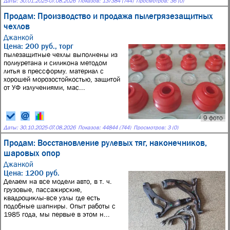
Даты:
30.01.2025
-
07.08.2026
Показов: 137384 (744)
Просмотров: 36 (0)
Продам: Производство и продажа пылегрязезащитных
чехлов
Джанкой
Цена: 200 руб., торг
пылезащитные чехлы выполнены из
полиуретана и силикона методом
литья в прессформу. материал с
хорошей морозостойкостью, защитой
от УФ излучениями, мас...
9 фото
Даты:
30.10.2025
-
07.08.2026
Показов: 44844 (744)
Просмотров: 3 (0)
Продам: Восстановление рулевых тяг, наконечников,
шаровых опор
Джанкой
Цена: 1200 руб.
Делаем на все модели авто, в т. ч.
грузовые, пассажирские,
квадроциклы-все узлы где есть
подобные шапниры. Опыт работы с
1985 года, мы первые в этом н...