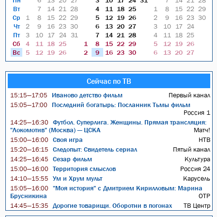
Пн
6
13
20
27
3
10
17
24
31
7
14
21
28
Вт
7
14
21
28
4
11
18
25
1
8
15
22
29
Ср
1
8
15
22
29
5
12
19
26
2
9
16
23
30
Чт
2
9
16
23
30
6
13
20
27
3
10
17
24
Пт
3
10
17
24
31
7
14
21
28
4
11
18
25
Сб
4
11
18
25
1
8
15
22
29
5
12
19
26
Вс
5
12
19
26
2
9
16
23
30
6
13
20
27
Сейчас по ТВ
Иваново детство фильм
Первый канал
15:15—17:05
Последний богатырь: Посланник Тьмы фильм
15:05—17:00
Россия 1
Футбол. Суперлига. Женщины. Прямая трансляция:
14:25—16:30
"Локомотив" (Москва) — ЦСКА
Матч!
Своя игра
НТВ
15:00—16:00
Следопыт: Свидетель сериал
Пятый канал
15:20—16:15
Сезар фильм
Культура
14:25—16:45
Территория смыслов
Россия 24
15:00—16:00
Ум и Хрум мульт
Карусель
14:10—15:55
"Моя история" с Дмитрием Кирилловым: Марина
15:05—16:00
Брусникина
ОТР
Дорогие товарищи. Оборотни в погонах
ТВ Центр
14:45—15:35