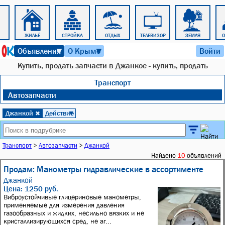
ЖИЛЬЁ
СТРОЙКА
ОТДЫХ
ТЕЛЕВИЗОР
ЗЕМЛЯ
9 августа 2026 г. 15:27
Объявления
О Крыме
Войти
▼
▼
Купить, продать запчасти в Джанкое - купить, продать
Транспорт
Автозапчасти
Джанкой
Действие
✖
▼
Транспорт
>
Автозапчасти
>
Джанкой
Найдено
10
объявлений
Продам: Манометры гидравлические в ассортименте
Джанкой
Цена: 1250 руб.
Виброустойчивые глицериновые манометры,
применяемые для измерения давления
газообразных и жидких, несильно вязких и не
кристаллизирующихся сред, не аг...