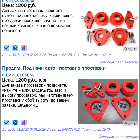
Цена: 1200 руб.
Для заказа проставок - звоните -
нужен год авто, модель, какой привод,
проставки передние, задние, или
полный комплект и ваше пожелание
по высоте.... ...
9 фото
Даты:
30.01.2025
-
07.08.2026
Показов: 65775 (701)
Просмотров: 17 (0)
Транспорт / Автозапчасти
Продам: Подними авто - поставив проставки
г. Симферополь
Цена: 1200 руб., торг
Для заказа проставок - позвоните,
укажите марку, модель год авто и
высоту проставок. Мы изготавливаем
проставки любой высоты по вашей
заявке, цельноли...
9 фото
Даты:
31.01.2025
-
07.08.2026
Показов: 64572 (701)
Просмотров: 18 (0)
Транспорт / Автозапчасти