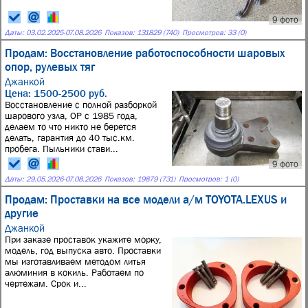
9 фото
Даты:
03.02.2025
-
07.08.2026
Показов: 131829 (740)
Просмотров: 33 (0)
Продам: Восстановление работоспособности шаровых
опор, рулевых тяг
Джанкой
Цена: 1500-2500 руб.
Восстановление с полной разборкой
шарового узла, ОР с 1985 года,
делаем то что никто не берется
делать, гарантия до 40 тыс.км.
пробега. Пыльники стави...
9 фото
Даты:
29.05.2026
-
07.08.2026
Показов: 19879 (731)
Просмотров: 1 (0)
Продам: Проставки на все модели а/м TOYOTA.LEXUS и
другие
Джанкой
При заказе проставок укажите морку,
модель, год выпуска авто. Проставки
мы изготавливаем методом литья
алюминия в кокиль. Работаем по
чертежам. Срок и...