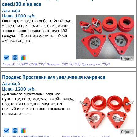
ceed.i30 и на все
Джанкой
Цена: 1000 руб.
Опыт производства работ с 2002года,
у нас они цельнолитые, с алюминия
+порошковая покраска с темп.186
градусов. Гарантию даем на 10 лет
эксплуатации а...
9 фото
Даты:
01.02.2025
-
07.08.2026
Показов: 138023 (744)
Просмотров: 20 (0)
Продам: Проставки для увеличения клиренса
Джанкой
Цена: 1200 руб.
Для заказа проставок - звоните -
нужен год авто, модель, какой привод,
проставки передние, задние, или
полный комплект и ваше пожелание
по высоте.... ...
9 фото