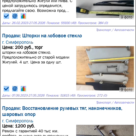
предположительно Жигули или Нива. С
ценой затрудняюсь определится,
предлагайте свою. Возможна прод...
9 фото
Даты:
26.02.2023
-
27.05.2026
Показов: 55930 (49)
Просмотров: 384 (0)
Транспорт / Автозапчасти
Продам: Шторки на лобовое стекло
г. Симферополь
Цена: 200 руб., торг
шторки на лобовое стекло.
Предположительно от старой модели
Жигулей. 4 шт. Цена за одну шт.
9 фото
Даты:
07.09.2023
-
27.05.2026
Показов: 51815 (49)
Просмотров: 272 (0)
Транспорт / Автозапчасти
Продам: Восстановление рулевых тяг, наконечников,
шаровых опор
г. Симферополь
Цена: 1200 руб.
Ремон с гарантией 40 тыс км.
пробега, выдача акта выполненных