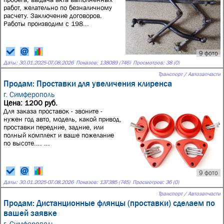
работ, желательно по безналичному
расчету. Заключение договоров.
Работы производим с 198...
9 фото
Даты:
30.01.2025
-
07.08.2026
Показов: 138089 (746)
Просмотров: 38 (0)
Транспорт / Автозапчасти
Продам: Проставки для увеличения клиренса
г. Симферополь
Цена: 1200 руб.
Для заказа проставок - звоните -
нужен год авто, модель, какой привод,
проставки передние, задние, или
полный комплект и ваше пожелание
по высоте.... ...
9 фото
Даты:
30.01.2025
-
07.08.2026
Показов: 137385 (745)
Просмотров: 36 (0)
Транспорт / Автозапчасти
Продам: Дистанционные флянцы (проставки) сделаем по
вашей заявке
г. Симферополь