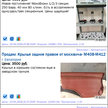
Новое поступление! Моноблоки 1/2/3 секции
250 Барр, 40 или 80 л/мин. Есть в ассортименте
одно/двух/трех секционные. Цены щадящие!
4 фото
Даты:
16.04.2026
-
07.08.2026
Показов: 25489 (755)
Просмотров: 2 (0)
Транспорт / Автозапчасти
Продам: Крылья задние правое от москвича- М408-М412
г. Евпатория
Цена: 3500 руб.
Крылья в хорошем состоянии еще в
заводском груньте.
4 фото
Даты:
13.05.2026
-
31.07.2026
Показов: 10163 (51)
Просмотров: 1 (0)
Транспорт / Автозапчасти