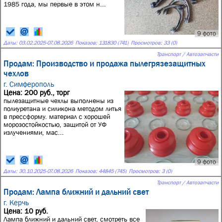
1985 года, мы первые в этом н...
9 фото
Даты:
03.02.2025
-
07.08.2026
Показов: 131830 (741)
Просмотров: 33 (0)
Транспорт / Автозапчасти
Продам: Производство и продажа пылегрязезащитных
чехлов
г. Симферополь
Цена: 200 руб., торг
пылезащитные чехлы выполнены из
полиуретана и силикона методом литья
в прессформу. материал с хорошей
морозостойкостью, защитой от УФ
излучениями, мас...
9 фото
Даты:
30.10.2025
-
07.08.2026
Показов: 44845 (745)
Просмотров: 3 (0)
Транспорт / Автозапчасти
Продам: Лампа ближний и дальний свет
г. Керчь
Цена: 10 руб.
Лампа ближний и дальний свет, смотреть все