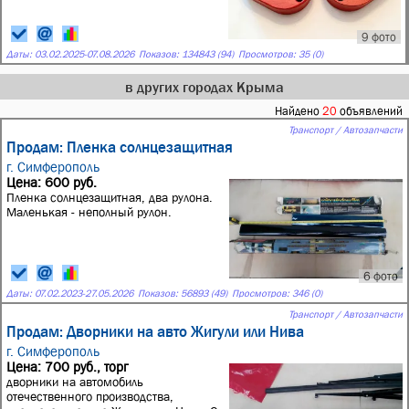
9 фото
Даты:
03.02.2025
-
07.08.2026
Показов: 134843 (94)
Просмотров: 35 (0)
в других городах Крыма
Найдено
20
объявлений
Транспорт / Автозапчасти
Продам: Пленка солнцезащитная
г. Симферополь
Цена: 600 руб.
Пленка солнцезащитная, два рулона.
Маленькая - неполный рулон.
6 фото
Даты:
07.02.2023
-
27.05.2026
Показов: 56893 (49)
Просмотров: 346 (0)
Транспорт / Автозапчасти
Продам: Дворники на авто Жигули или Нива
г. Симферополь
Цена: 700 руб., торг
дворники на автомобиль
отечественного производства,