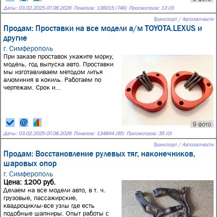
Даты:
03.02.2025
-
07.08.2026
Показов: 136015 (746)
Просмотров: 13 (0)
Транспорт / Автозапчасти
Продам: Проставки на все модели а/м TOYOTA.LEXUS и
другие
г. Симферополь
При заказе проставок укажите морку,
модель, год выпуска авто. Проставки
мы изготавливаем методом литья
алюминия в кокиль. Работаем по
чертежам. Срок и...
9 фото
Даты:
03.02.2025
-
07.08.2026
Показов: 134844 (95)
Просмотров: 35 (0)
Транспорт / Автозапчасти
Продам: Восстановление рулевых тяг, наконечников,
шаровых опор
г. Симферополь
Цена: 1200 руб.
Делаем на все модели авто, в т. ч.
грузовые, пассажирские,
квадроциклы-все узлы где есть
подобные шапниры. Опыт работы с