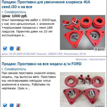
Продам: Проставки для увеличения клиренса -KIA
ceed.i30 и на все
г. Симферополь
Цена: 1000 руб.
Опыт производства работ с 2002года,
у нас они цельнолитые, с алюминия
+порошковая покраска с темп.186
градусов. Гарантию даем на 10 лет
эксплуатации а...
9 фото
Даты:
01.02.2025
-
07.08.2026
Показов: 138024 (745)
Просмотров: 20 (0)
Транспорт / Автозапчасти
Продам: Проставки на все модели а/м FORD
г. Симферополь
При заказе проставок укажите морку,
модель, год выпуска авто. Проставки
мы изготавливаем методом литья
алюминия в кокиль. Работаем по
чертежам. Срок и...
9 фото