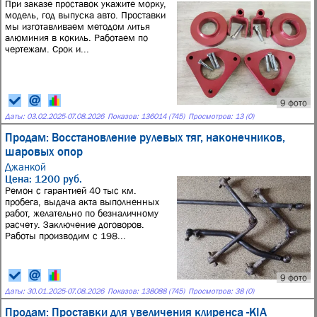
При заказе проставок укажите морку,
модель, год выпуска авто. Проставки
мы изготавливаем методом литья
алюминия в кокиль. Работаем по
чертежам. Срок и...
9 фото
Даты:
03.02.2025
-
07.08.2026
Показов: 136014 (745)
Просмотров: 13 (0)
Продам: Восстановление рулевых тяг, наконечников,
шаровых опор
Джанкой
Цена: 1200 руб.
Ремон с гарантией 40 тыс км.
пробега, выдача акта выполненных
работ, желательно по безналичному
расчету. Заключение договоров.
Работы производим с 198...
9 фото
Даты:
30.01.2025
-
07.08.2026
Показов: 138088 (745)
Просмотров: 38 (0)
Продам: Проставки для увеличения клиренса -KIA