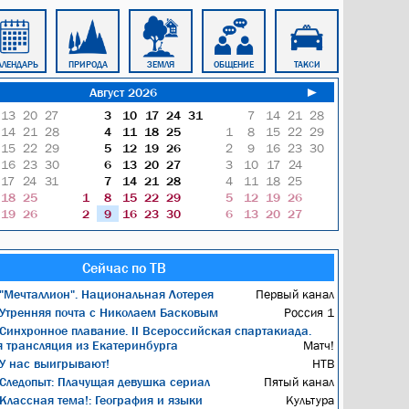
АЛЕНДАРЬ
ПРИРОДА
ЗЕМЛЯ
ОБЩЕНИЕ
ТАКСИ
ПОЕЗД
Август 2026
►
13
20
27
3
10
17
24
31
7
14
21
28
14
21
28
4
11
18
25
1
8
15
22
29
15
22
29
5
12
19
26
2
9
16
23
30
16
23
30
6
13
20
27
3
10
17
24
17
24
31
7
14
21
28
4
11
18
25
18
25
1
8
15
22
29
5
12
19
26
19
26
2
9
16
23
30
6
13
20
27
Сейчас по ТВ
"Мечталлион". Национальная Лотерея
Первый канал
Утренняя почта с Николаем Басковым
Россия 1
Синхронное плавание. II Всероссийская спартакиада.
я трансляция из Екатеринбурга
Матч!
У нас выигрывают!
НТВ
Следопыт: Плачущая девушка сериал
Пятый канал
Классная тема!: География и языки
Культура