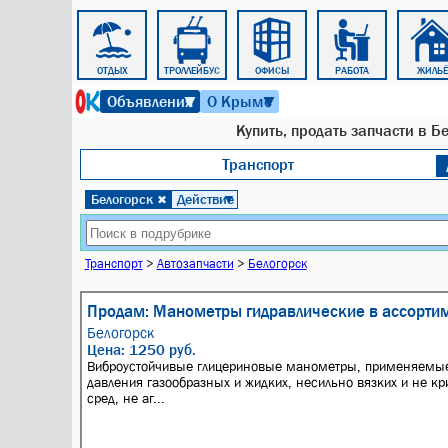
БЛОКНОТ
ОТДЫХ
ТРОЛЛЕЙБУС
ОФИСЫ
РАБОТА
ЖИЛЬЁ
9 августа 2026 г. 09:57
Объявления
О Крыме
▼
▼
Купить, продать запчасти в Бе
Транспорт
Белогорск
Действие
✖
▼
Транспорт
>
Автозапчасти
>
Белогорск
Продам: Манометры гидравлические в ассорти
Белогорск
Цена: 1250 руб.
Виброустойчивые глицериновые манометры, применяемые
давления газообразных и жидких, несильно вязких и не к
сред, не аг...