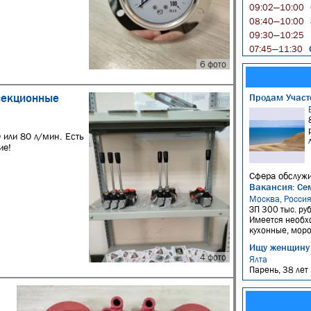
09:02—10:00
08:40—10:00
09:30—10:25
О
07:45—11:30
6 фото
 секционные
Продам Участо
 или 80 л/мин. Есть
ие!
Сфера обслужи
Вакансия: Се
Москва, Росси
ЗП 300 тыс. руб
Имеется необхо
кухонные, моро
Ищу женщину
4 фото
Ялта
Парень, 38 лет