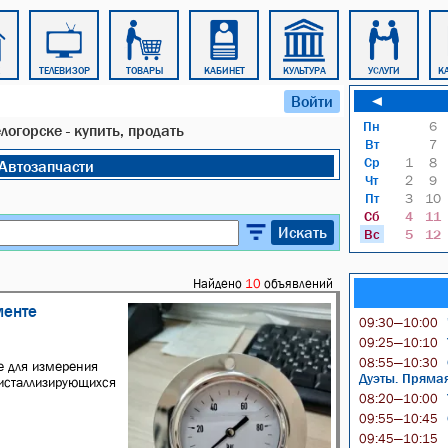
ТЕЛЕВИЗОР
ТОВАРЫ
КАБИНЕТ
КУЛЬТУРА
УСЛУГИ
К
Войти
◄
Пн
6
логорске - купить, продать
Вт
7
Ср
1
8
Автозапчасти
Чт
2
9
Пт
3
10
Сб
4
11
Искать
Вс
5
12
Найдено
10
объявлений
менте
09:30—10:00
09:25—10:10
08:55—10:30
 для измерения
Дуэты. Пряма
ристаллизирующихся
08:20—10:00
09:55—10:45
09:45—10:15