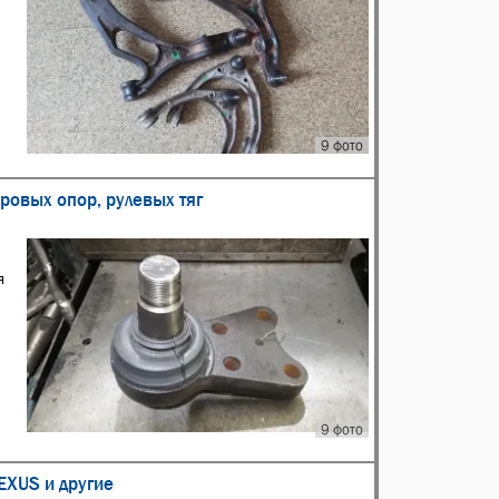
9 фото
ровых опор, рулевых тяг
я
9 фото
EXUS и другие