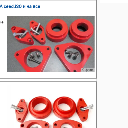
 ceed.i30 и на все
ые,
9 фото