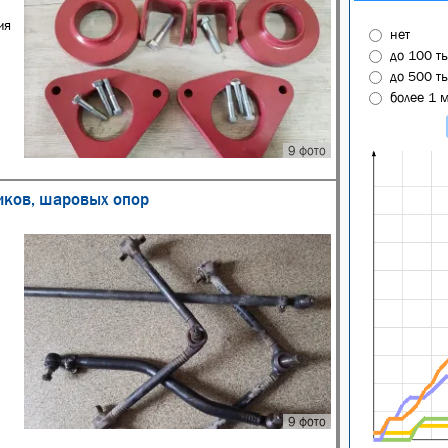
ия
нет
до 100 т
до 500 т
более 1 
9 фото
ников, шаровых опор
9 фото