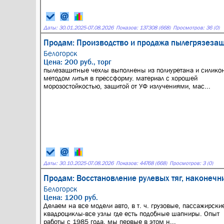
Даты:
30.01.2025
-
07.08.2026
Показов: 137308 (668)
Просмотров: 36 (0)
Продам: Производство и продажа пылегрязеза
Белогорск
Цена: 200 руб., торг
пылезащитные чехлы выполнены из полиуретана и силико
методом литья в прессформу. материал с хорошей
морозостойкостью, защитой от УФ излучениями, мас...
Даты:
30.10.2025
-
07.08.2026
Показов: 44768 (668)
Просмотров: 3 (0)
Продам: Восстановление рулевых тяг, наконеч
Белогорск
Цена: 1200 руб.
Делаем на все модели авто, в т. ч. грузовые, пассажирски
квадроциклы-все узлы где есть подобные шапниры. Опыт
работы с 1985 года, мы первые в этом н...