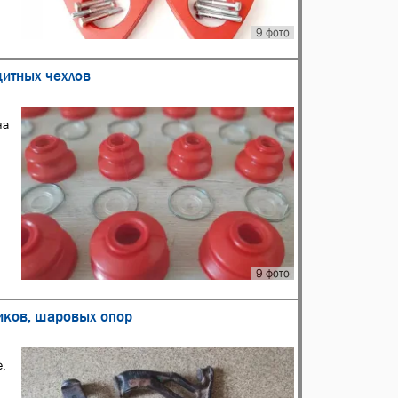
9 фото
щитных чехлов
на
9 фото
ников, шаровых опор
е,