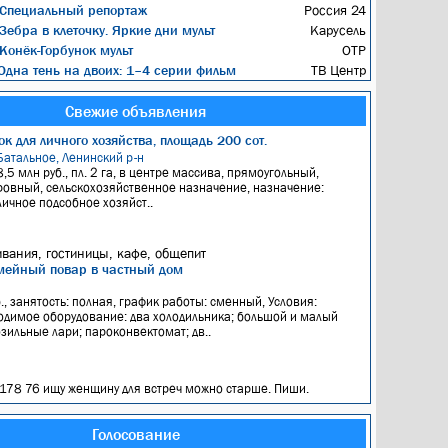
Специальный репортаж
Россия 24
Зебра в клеточку. Яркие дни мульт
Карусель
Конёк-Горбунок мульт
ОТР
дна тень на двоих: 1–4 серии фильм
ТВ Центр
Свежие объявления
к для личного хозяйства, площадь 200 сот.
Батальное, Ленинский р-н
8,5 млн руб., пл. 2 га, в центре массива, прямоугольный,
ровный, сельскохозяйственное назначение, назначение:
личное подсобное хозяйст..
вания, гостиницы, кафе, общепит
мейный повар в частный дом
я
., занятость: полная, график работы: сменный, Условия:
димое оборудование: два холодильника; большой и малый
зильные лари; пароконвектомат; дв..
 178 76 ищу женщину для встреч можно старше. Пиши.
Голосование