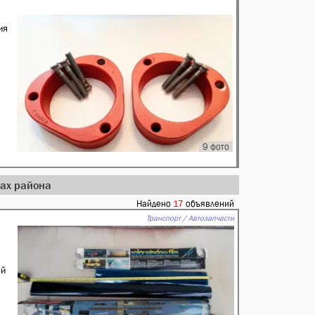
ия
9 фото
дах района
Найдено
17
объявлений
Транспорт / Автозапчасти
ый