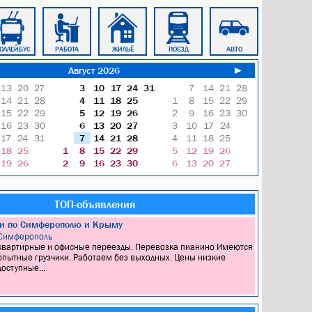
ОЛЛЕЙБУС
РАБОТА
ЖИЛЬЁ
ПОЕЗД
АВТО
КАБИНЕТ
Август 2026
►
13
20
27
3
10
17
24
31
7
14
21
28
14
21
28
4
11
18
25
1
8
15
22
29
15
22
29
5
12
19
26
2
9
16
23
30
16
23
30
6
13
20
27
3
10
17
24
17
24
31
7
14
21
28
4
11
18
25
18
25
1
8
15
22
29
5
12
19
26
19
26
2
9
16
23
30
6
13
20
27
ТОП-объявления
ки по Симферополю и Крыму
Симферополь
квартирные и офисные переезды. Перевозка пианино Имеются
опытные грузчики. Работаем без выходных. Цены низкие
доступные...