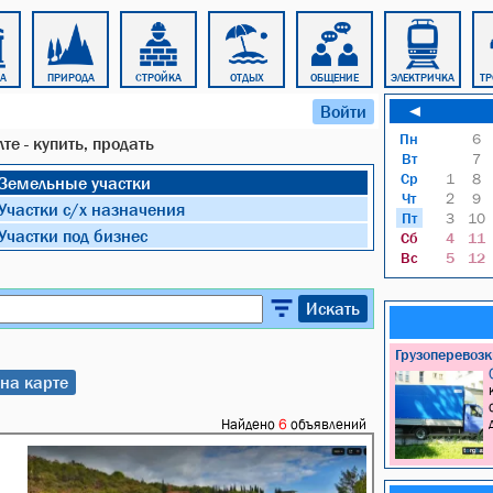
РА
ПРИРОДА
СТРОЙКА
ОТДЫХ
ОБЩЕНИЕ
ЭЛЕКТРИЧКА
ТР
Войти
◄
Пн
6
те - купить, продать
Вт
7
Ср
1
8
Земельные участки
Чт
2
9
Участки с/х назначения
Пт
3
10
Участки под бизнес
Сб
4
11
Вс
5
12
Искать
Грузоперевоз
на карте
Найдено
6
объявлений