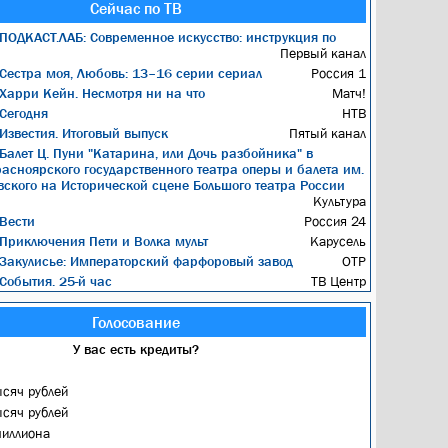
Сейчас по ТВ
ПОДКАСТ.ЛАБ: Современное искусство: инструкция по
Первый канал
Сестра моя, Любовь: 13–16 серии сериал
Россия 1
Харри Кейн. Несмотря ни на что
Матч!
Сегодня
НТВ
Известия. Итоговый выпуск
Пятый канал
Балет Ц. Пуни "Катарина, или Дочь разбойника" в
асноярского государственного театра оперы и балета им.
овского на Исторической сцене Большого театра России
Культура
Вести
Россия 24
Приключения Пети и Волка мульт
Карусель
Закулисье: Императорский фарфоровый завод
ОТР
События. 25-й час
ТВ Центр
Голосование
У вас есть кредиты?
ысяч рублей
ысяч рублей
миллиона