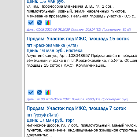
Цена: 1,6 млн руб.
ул. им. Профессора Виткевича В. В., пл. 1 сот.,
прямоугольный, ровный, земли населенных пунктов,
межевание проведено, Реальная площадь участка - 0,5 с..
Даты:
07.08.2025
-
06.08.2026
Показов: 20814 (31)
Просмотров: 35 (0)
Продам: Участок под ИЖС, площадь 15 соток
пгт Краснокаменка (Ялта)
Цена: 16 млн руб., ипотека
Алуштинская ул., Арт. 108043657 Предлагаются к продаже
земельный участка в п.г.т.Краснокаменка, г.о.Ялта. Общая
площадь 15 соток ( ИЖС). Коммуникации...
Даты:
20.06.2025
-
06.08.2026
Показов: 6560 (12)
Просмотров: 5 (0)
Продам: Участок под ИЖС, площадь 7 соток
пгт Гурзуф (Ялта)
Цена: 17 млн руб., торг
Ялтинское шоссе, пл. 7 сот., прямоугольный, малый уклон
пунктов, назначение: индивидуальное жилищное строитель
документы:...