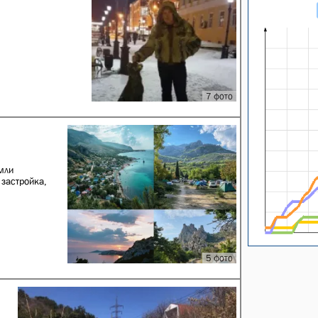
7 фото
мли
застройка,
5 фото