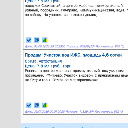
Цена: 7,5 млн руб.
переулок Совхозный, в центре массива, прямоугольный,
ровный, посредник, РФ-право, Коммуникации:свет, вода, г
по забору. На участке расположен домик,...
Даты:
01.05.2021
-
20.07.2026
Показов: 50809 (13)
Просмотров: 875 (0)
Продам: Участок под ИЖС, площадь 4,6 сотки
г. Ялта,
Автостанция
Цена: 7,8 млн руб., торг
Репина, в центре массива, прямоугольный, под уклоном,
посредник, РФ-право, Участок видовой, с прекрасным ви
на Ялту и горы. Отличное месторасположе...
Даты:
29.07.2019
-
20.07.2026
Показов: 71829 (14)
Просмотров: 832 (0)