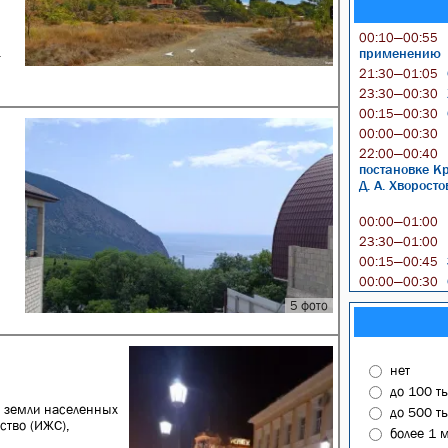
00:10—00:55
.
применению
21:30—01:05
23:30—00:30
00:15—00:30
00:00—00:30
22:00—00:40
постановке Кр
Д. А. Хворост
00:00—01:00
23:30—01:00
00:15—00:45
00:00—00:30
5 фото
нет
до 100 т
, земли населенных
до 500 т
ство (ИЖС),
более 1 