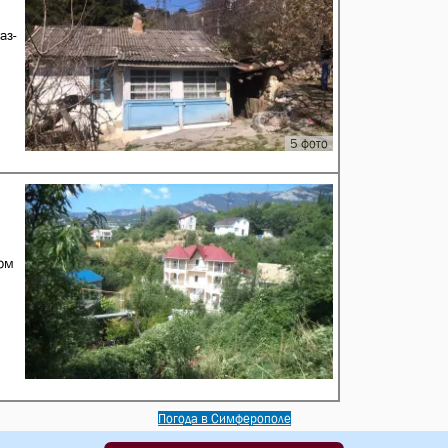
аз-
5 фото
дом
Погода в Симферополе