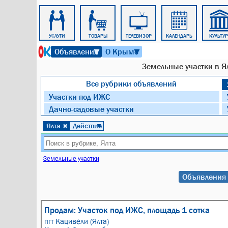
ОФИСЫ
УСЛУГИ
ТОВАРЫ
ТЕЛЕВИЗОР
КАЛЕНДАРЬ
КУЛЬТУ
7 августа 2026 г. 00:22
Объявления
О Крыме
▼
▼
Земельные участки в Ял
Все рубрики объявлений
Участки под ИЖC
Дачно-садовые участки
Ялта
Действие
✖
▼
Земельные участки
Объявления 
Продам: Участок под ИЖС, площадь 1 сотка
пгт Кацивели (Ялта)