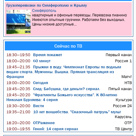
Грузоперевозки по Симферополю и Крыму
Симферополь
квартирные и офисные переезды. Перевозка пианино
Имеются опытные грузчики. Работаем без выходных.
Цены низкие доступные...
Сейчас по ТВ
Время покажет
Первый канал
18:30—19:50
60 минут
Россия 1
18:00—20:00
Прыжки в воду. Чемпионат Европы по водным
19:45—21:35
видам спорта. Мужчины. Вышка. Прямая трансляция из
Франции
Матч!
Сегодня
НТВ
19:00—20:00
След: Бабушка, где деньги? сериал
Пятый канал
19:45—20:35
"Фрагменты Божьего искусства". К 80-летию
19:45—20:20
Николая Бурляева: 4 серия
Культура
Вести
Россия 24
19:30—20:00
10 лет волшебства. "Сказочный патруль" мульт
19:35—21:00
Карусель
ОТРажение
ОТР
18:20—20:00
Гений: 14 серия сериал
ТВ Центр
19:00—19:55