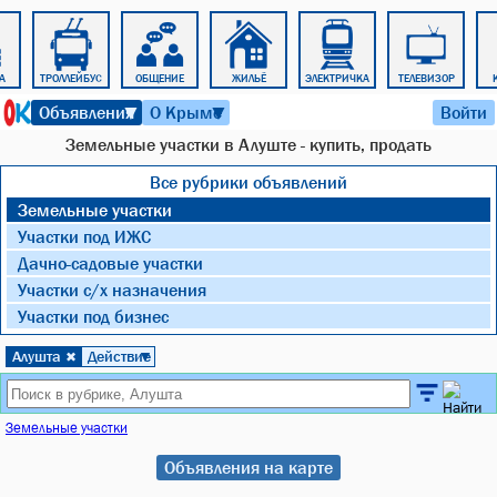
А
ТРОЛЛЕЙБУС
ОБЩЕНИЕ
ЖИЛЬЁ
ЭЛЕКТРИЧКА
ТЕЛЕВИЗОР
6 августа 2026 г. 19:48
Объявления
О Крыме
Войти
▼
▼
Земельные участки в Алуште - купить, продать
Все рубрики объявлений
Земельные участки
Участки под ИЖC
Дачно-садовые участки
Участки с/х назначения
Участки под бизнес
Алушта
Действие
✖
▼
Земельные участки
Объявления на карте