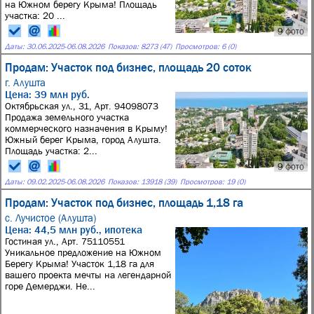
на Южном берегу Крыма! Площадь
участка: 20 ...
9 фото
Даты:
30.06.2025
-
06.08.2026
Показов: 8273 (47)
Просмотров: 6 (0)
Продам: Участок под бизнес, площадь 20 соток
г. Алушта
Цена: 39 млн руб.
Октябрьская ул., 31, Арт. 94098073
Продажа земельного участка
коммерческого назначения в Крыму!
Южный берег Крыма, город Алушта.
Площадь участка: 2...
9 фото
Даты:
09.02.2025
-
06.08.2026
Показов: 13918 (39)
Просмотров: 19 (0)
Продам: Участок под бизнес, площадь 1,18 га
с. Лучистое (Алушта)
Цена: 44,5 млн руб., ипотека
Гостиная ул., Арт. 75110551
Уникальное предложение на Южном
Берегу Крыма! Участок 1,18 га для
вашего проекта мечты на легендарной
горе Демерджи. Не...