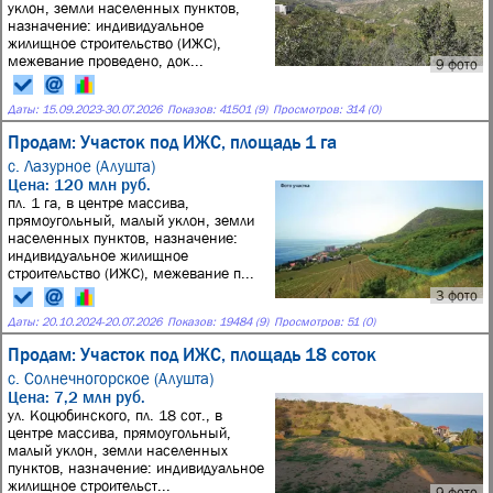
уклон, земли населенных пунктов,
назначение: индивидуальное
жилищное строительство (ИЖС),
межевание проведено, док...
9 фото
Даты:
15.09.2023
-
30.07.2026
Показов: 41501 (9)
Просмотров: 314 (0)
Продам: Участок под ИЖС, площадь 1 га
с. Лазурное (Алушта)
Цена: 120 млн руб.
пл. 1 га, в центре массива,
прямоугольный, малый уклон, земли
населенных пунктов, назначение:
индивидуальное жилищное
строительство (ИЖС), межевание п...
3 фото
Даты:
20.10.2024
-
20.07.2026
Показов: 19484 (9)
Просмотров: 51 (0)
Продам: Участок под ИЖС, площадь 18 соток
с. Солнечногорское (Алушта)
Цена: 7,2 млн руб.
ул. Коцюбинского, пл. 18 сот., в
центре массива, прямоугольный,
малый уклон, земли населенных
пунктов, назначение: индивидуальное
жилищное строительст...
9 фото