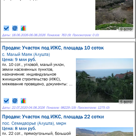
9 фото
Даты:
18.06.2026
-
06.08.2026
Показов: 763 (9)
Просмотров: 0 (0)
Продам: Участок под ИЖС, площадь 10 соток
с. Малый Маяк (Алушта)
Цена: 9 млн руб.
пл. 10 сот., угловой, малый уклон,
земли населенных пунктов,
назначение: индивидуальное
жилищное строительство (ИЖС),
межевание проведено, документы: ...
5 фото
Даты:
22.07.2020
-
04.08.2026
Показов: 98229 (19)
Просмотров: 1275 (0)
Продам: Участок под ИЖС, площадь 22 сотки
пос. Семидворье (Алушта),
мкрн
Цена: 8 млн руб.
пл. 22 сот., прямоугольный, большой