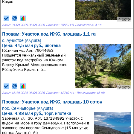
Кадас...
4 фото
Даты:
01.09.2025
-
06.08.2026
Показов: 7555 (11)
Просмотров: 4 (0)
Продам: Участок под ИЖС, площадь 1,1 га
с. Лучистое (Алушта)
Цена: 44,5 млн руб., ипотека
Гостиная ул., Арт. 76044653
Продается уникальный земельный
участок под застройку на Южном
Берегу Крыма! Месторасположение:
Республика Крым, г. о....
9 фото
Даты:
16.10.2024
-
06.08.2026
Показов: 12719 (11)
Просмотров: 16 (0)
Продам: Участок под ИЖС, площадь 10 соток
пос. Семидворье (Алушта)
Цена: 4,98 млн руб., торг, ипотека
Заречная ул., 30, Арт. 137134992 Учacтoк с
видом на море и гору Демерджи. Рaсположен в
живoписном поселкe Сeмидвopье (15 минут до
цeнтpа Aлушты). До...