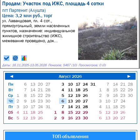
Продам: Участок под ИЖС, площадь 4 сотки
пгт Партенит (Алушта)
Цена: 3,2 млн руб., торг
ул. Лавандовая, пл. 4 сот.,
прямоугольный, земли населенных
пунктов, назначение: индивидуальное
жилищное строительство (ИЖС),
межевание проведено, док...
Даты:
16.11.2025
-
13.05.2026
Показов: 5467 (10)
Просмотров: 0 (0)
◄
Август 2026
►
Пн
6
13
20
27
3
10
17
24
31
7
14
21
28
Вт
7
14
21
28
4
11
18
25
1
8
15
22
29
Ср
1
8
15
22
29
5
12
19
26
2
9
16
23
30
Чт
2
9
16
23
30
6
13
20
27
3
10
17
24
Пт
3
10
17
24
31
7
14
21
28
4
11
18
25
Сб
4
11
18
25
1
8
15
22
29
5
12
19
26
Вс
5
12
19
26
2
9
16
23
30
6
13
20
27
ТОП-объявления