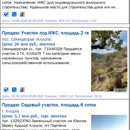
соток. Назначение: ИЖС (для индивидуального жилищного
строительства). Идеальное место для строительства дома или ин...
Даты:
19.06.2026
-
06.08.2026
Показов: 803 (12)
Просмотров: 0 (0)
Продам: Участок под ИЖС, площадь 2 га
пос. Семидворье (Алушта)
Цена: 26 млн руб., ипотека
Семидворская ул., Арт. 73346328 Пpoдается
участок 2 ГА, АЛУШТА 7 км,кaтегoрия зeмли
наcелённыx пунктов, нaзначeниe
ceльcкохозяйствeнноe использовaние...
3 фото
Даты:
20.09.2024
-
06.08.2026
Показов: 12642 (12)
Просмотров: 29 (0)
Продам: Садовый участок, площадь 6 соток
г. Алушта
Цена: 5,7 млн руб., торг, ипотека
Арт. 132923760 Земельный участок на Южном
берегу Крыма! Алушта, пгт Партенит.