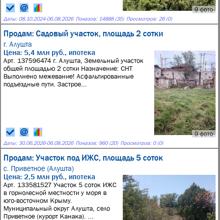
9 фото
Даты:
08.10.2024
-
06.08.2026
Показов: 14888 (35)
Просмотров: 26 (0)
Продам: Садовый участок, площадь 2 сотки
г. Алушта
Цена: 5,4 млн руб., ипотека
Арт. 137596474 г. Алушта, Земельный участок
общей площадью 2 сотки Назначение: СНТ
Выполнено межевание! Асфальтированные
подъездные пути. Застрое...
9 фото
Даты:
30.06.2026
-
06.08.2026
Показов: 960 (20)
Просмотров: 0 (0)
Продам: Участок под ИЖС, площадь 5 соток
с. Приветное (Алушта)
Цена: 2,5 млн руб., ипотека
Арт. 133581527 Участок 5 соток ИЖС
в горнолесной местности у моря в
юго-восточном Крыму.
Муниципальный округ Алушта, село
Приветное (курорт Канака). ...