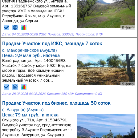
Сергия Радонежского ул., литера а,
Арт. 135168757 Видовой земельный
участок ИЖС в Лаванде на ЮБК!
Республика Крым, м.о. Алушта, п
Лаванда, ул Сергия...
9 фото
Даты:
04.05.2026
-
06.08.2026
Показов: 3335 (9)
Просмотров: 0 (0)
Продам: Участок под ИЖС, площадь 7 соток
с. Малореченское (Алушта)
Цена: 2,9 млн руб., ипотека
Виноградная ул., Арт. 140045683
Участок 7 соток у моря ИЖС! Вид на
море и горы. Все коммуникации
рядом. Продается уникальный
земельный участок 7 сот...
9 фото
Даты:
28.07.2026
-
06.08.2026
Показов: 369 (10)
Просмотров: 0 (0)
Продам: Участок под бизнес, площадь 50 соток
с. Лазурное (Алушта)
Цена: 79 млн руб., ипотека
Слуцкого ул., 71а, Арт. 115346791
Видовой участок под среднеэтажную
застройку В Алуште Расположение : г.
Алушта,с. Лазурное, ул. Слуцкого.