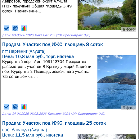
Лавровое, городской округ Алушта.
ГПЗУ получили! Общая площадь 3.49
соток. Назначение...
8 фото
Даты:
03
-
06.08.2026
Показов: 233 (13)
Просмотров: 0 (0)
Продам: Участок под ИЖС, площадь 8 соток
пгт Партенит (Алушта)
Цена: 10,8 млн руб., торг, ипотека
Курортный пер., Арт. 109113704 Предлагаю
рассмотреть участок В Крыму у моря! Партенит,
пер. Курортный. Площадь земельного участка
7.5 соток земли. ...
9 фото
Даты:
14.04.2026
-
06.08.2026
Показов: 3024 (14)
Просмотров: 0 (0)
Продам: Участок под ИЖС, площадь 25 соток
пос. Лаванда (Алушта)
Цена: 11,5 млн руб., ипотека