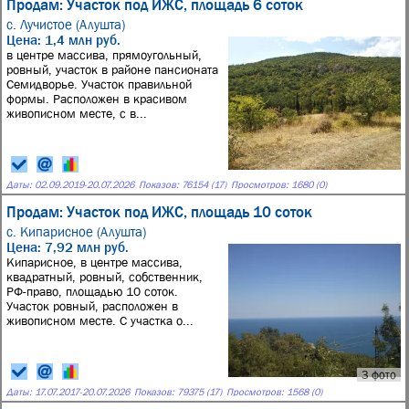
Продам: Участок под ИЖС, площадь 6 соток
с. Лучистое (Алушта)
Цена: 1,4 млн руб.
в центре массива, прямоугольный,
ровный, участок в районе пансионата
Семидворье. Участок правильной
формы. Расположен в красивом
живописном месте, с в...
Даты:
02.09.2019
-
20.07.2026
Показов: 76154 (17)
Просмотров: 1680 (0)
Продам: Участок под ИЖС, площадь 10 соток
с. Кипарисное (Алушта)
Цена: 7,92 млн руб.
Кипарисное, в центре массива,
квадратный, ровный, собственник,
РФ-право, площадью 10 соток.
Участок ровный, расположен в
живописном месте. С участка о...
3 фото
Даты:
17.07.2017
-
20.07.2026
Показов: 79375 (17)
Просмотров: 1568 (0)