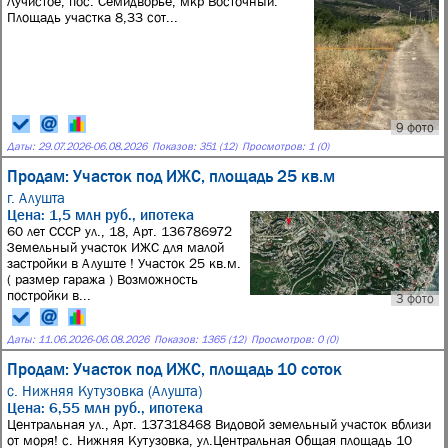
Лучистое, пос. Семидворье, мкр Восточный.
Площадь участка 8,33 сот...
9 фото
Даты:
29.07.2026
-
06.08.2026
Показов: 351 (12)
Просмотров: 1 (0)
Продам: Участок под ИЖС, площадь 25 кв.м
г. Алушта
Цена: 1,5 млн руб., ипотека
60 лет СССР ул., 18, Арт. 136786972
Земельный участок ИЖС для малой
застройки в Алуште ! Участок 25 кв.м.
( размер гаража ) Возможность
постройки в...
3 фото
Даты:
11.06.2026
-
06.08.2026
Показов: 1365 (12)
Просмотров: 0 (0)
Продам: Участок под ИЖС, площадь 10 соток
с. Нижняя Кутузовка (Алушта)
Цена: 6,55 млн руб., ипотека
Центральная ул., Арт. 137318468 Видовой земельный участок вблизи
от моря! с. Нижняя Кутузовка, ул.Центральная Общая площадь 10