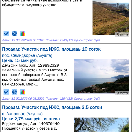
Открывается уникальная возможность стать
обладателем видового участка...
8 фото
Даты:
19.03.2026
-
06.08.2026
Показов: 2246 (11)
Просмотров: 0 (0)
Продам: Участок под ИЖС, площадь 10 соток
пос. Семидворье (Алушта)
Цена: 15 млн руб.
Дельфин мкр., Арт. 129892329
Земельный участок в 150 метрах от
восточной набережной Алушты! В 3
км. от центра города! Алушта, пос.
Семидворье, мкр-...
9 фото
Даты:
11.02.2026
-
06.08.2026
Показов: 4284 (12)
Просмотров: 0 (0)
Продам: Участок под ИЖС, площадь 3,5 сотки
с. Лавровое (Алушта)
Цена: 2,75 млн руб., ипотека
Водоемная ул., Арт. 140379440
Продается участок у озера в с.