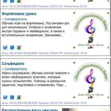
Даты:
05.12.2023
-
08.08.2026
Показов: 42713 (70)
Просмотров: 54 (0)
Фортепиано уроки
г. Симферополь
Обучаю игре на фортепиано, Постановка рук
для начинающих. Готовлю к экзаменам
внутри годовым и переводным, а также к
вступительным экзаменам. Занимаем...
Даты:
05.12.2023
-
08.08.2026
Показов: 42524 (70)
Просмотров: 49 (0)
Сольфеджио
г. Симферополь
Уроки сольфеджио, обучаю нотной грамоте и
всем необходимым знаниям, которые
нужны музыкантам. Помощь в домашних
заданиях, подготовка к экзаменам. Подг...
Даты:
05.12.2023
-
08.08.2026
Показов: 42702 (70)
Просмотров: 37 (0)
Распространим вашу рекламу