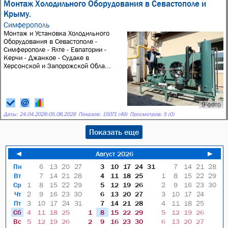
Монтаж Холодильного Оборудования в Севастополе и
Крыму.
Симферополь
Монтаж и Установка Холодильного
Оборудования в Севастополе -
Симферополе - Ялте - Евпатории -
Керчи - Джанкое - Судаке в
Херсонской и Запорожской Обла...
9 фото
Даты:
24.04.2026
-
05.08.2026
Показов: 15071 (49)
Просмотров: 5 (0)
Показать еще
◄
Август 2026
►
Пн
6
13
20
27
3
10
17
24
31
7
14
21
28
Вт
7
14
21
28
4
11
18
25
1
8
15
22
29
Ср
1
8
15
22
29
5
12
19
26
2
9
16
23
30
Чт
2
9
16
23
30
6
13
20
27
3
10
17
24
Пт
3
10
17
24
31
7
14
21
28
4
11
18
25
Сб
4
11
18
25
1
8
15
22
29
5
12
19
26
Вс
5
12
19
26
2
9
16
23
30
6
13
20
27