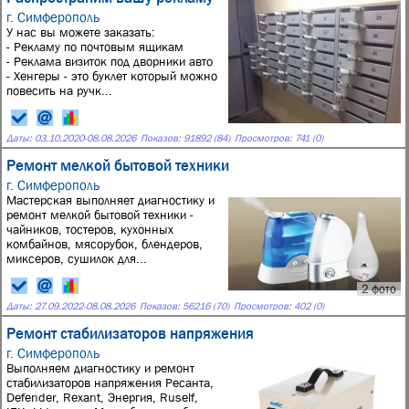
г. Симферополь
У нас вы можете заказать:
- Рекламу по почтовым ящикам
- Реклама визиток под дворники авто
- Хенгеры - это буклет который можно
повесить на ручк...
Даты:
03.10.2020
-
08.08.2026
Показов: 91892 (84)
Просмотров: 741 (0)
Ремонт мелкой бытовой техники
г. Симферополь
Мастерская выполняет диагностику и
ремонт мелкой бытовой техники -
чайников, тостеров, кухонных
комбайнов, мясорубок, блендеров,
миксеров, сушилок для...
2 фото
Даты:
27.09.2022
-
08.08.2026
Показов: 56216 (70)
Просмотров: 402 (0)
Ремонт стабилизаторов напряжения
г. Симферополь
Выполняем диагностику и ремонт
стабилизаторов напряжения Ресанта,
Defender, Rexant, Энергия, Ruself,