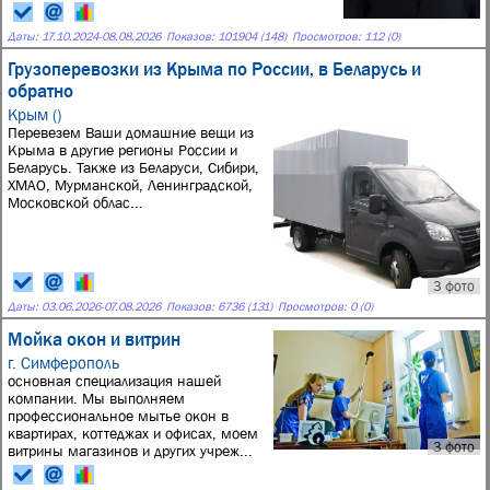
Даты:
17.10.2024
-
08.08.2026
Показов: 101904 (148)
Просмотров: 112 (0)
Грузоперевозки из Крыма по России, в Беларусь и
обратно
Крым ()
Перевезем Ваши домашние вещи из
Крыма в другие регионы России и
Беларусь. Также из Беларуси, Сибири,
ХМАО, Мурманской, Ленинградской,
Московской облас...
3 фото
Даты:
03.06.2026
-
07.08.2026
Показов: 6736 (131)
Просмотров: 0 (0)
Мойка окон и витрин
г. Симферополь
основная специализация нашей
компании. Мы выполняем
профессиональное мытье окон в
квартирах, коттеджах и офисах, моем
3 фото
витрины магазинов и других учреж...