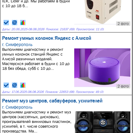
IEK, Lider и др. Мы работаем в будни
с 10 до 18 б...
2 фото
Даты:
20.06.2025
-
08.08.2026
Показов: 21637 (69)
Просмотров: 11 (0)
Ремонт умных колонок Яндекс с Алисой
г. Симферополь
Выполняем диагностику и ремонт
умных колонок станций Яндекс с
Алисой различных моделей.
Мастерскся работает в будни с 10 до
18 без обеда, субб с 10 до...
2 фото
Даты:
17.06.2025
-
08.08.2026
Показов: 22653 (68)
Просмотров: 49 (0)
Ремонт муз центров, сабвуферов, усилителей
г. Симферополь
Выполняем диагностику и ремонт муз
центров (кассетных, дисковых),
проигрывателей виниловых пластинок,
усилитей, в т. числе советского
производства. Ма...