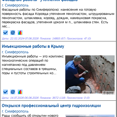
г. Симферополь
Фасадные работы по Симферополю: нанесения на готовую
поверхность фасада Короеда утепления пенопластом, штрудированым
пенопластом, шпаклевка, короед, дождик, камешковая покраска,
перекраска фасадов, утепления цоколя м п., шпаклевка стен. Есть
лес...
Даты:
22.02.2024
-
07.08.2026
Показов: 14893 (67)
Просмотров: 47 (0)
Инъекционные работы в Крыму
г. Симферополь
Инъекционные работы — это комплекс
технологических операций по
нагнетанию под давлением
специальных составов в трещины,
поры и пустоты строительных ко...
6 фото
Даты:
14.07.2026
-
06.08.2026
Показов: 3672 (118)
Просмотров: 0 (0)
Открылся профессиональный центр гидроизоляции
г. Симферополь
Рады сообщить об открытии нового