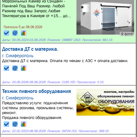
Морозильных Камер из Сэндвич -
Панелей Под Ваш Размер. Любой
Размер под Ваш Запрос.Любая
Температура в Камере от +15... до...
Премиум-5 до 08.08.2026
9 фото
Даты:
04.09.2024
-
03.08.2026
Показов: 198897 (262)
Просмотров: 661 (0)
Доставка ДТ с материка.
г. Симферополь
Доставка ДТ с материка. Оплата по чекам с АЗС + оплата доставки.
Даты:
24.06.2026
-
08.08.2026
Показов: 2195 (55)
Просмотров: 0 (0)
Техник пивного оборудования
г. Симферополь
Предоставляю услуги: подключения
системы розлива, промывка системы,
ремонт.
Продажа пивного оборудования.
Даты:
22.02.2023
-
08.08.2026
Показов: 34704 (52)
Просмотров: 399 (0)