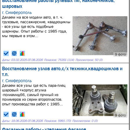
Восстановление работы рулевых тяг, наконечников,
шаровых
г. Симферополь
Делаем на все модели авто, в т. ч.
грузовые, пассажирские, квадроциклы
- все узлы где есть подобные
шарниры. Опыт работы с 1985 года,
мы первые в этом...
9 фото
Даты:
03.02.2025
-
07.08.2026
Показов: 75351 (114)
Просмотров: 50 (0)
Восстановление узлов авто,с/х техники,квадроциклов и
т.п.
г. Симферополь
Делаем все узлы где есть пара-плец
шаровый +корпус.втулка
-полиамид66, самый прчный из
полимеров из серии второпластов.
опыт производства работ с 1985...
9 фото
Даты:
19.06.2026
-
07.08.2026
Показов: 5991 (70)
Просмотров: 0 (0)
Фасадные работы - утепления фасадов