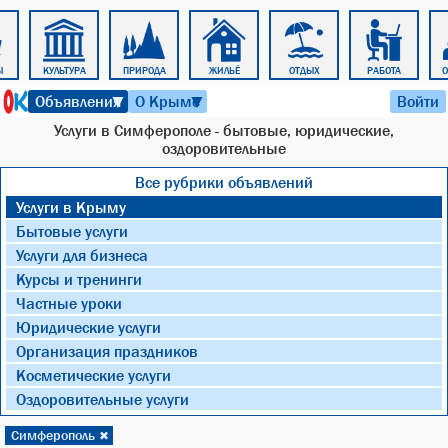
Ы
КУЛЬТУРА
ПРИРОДА
ЖИЛЬЁ
ОТДЫХ
РАБОТА
8 августа 2026 г. 19:40
Объявления
О Крыме
Войти
▼
▼
Услуги в Симферополе - бытовые, юридические,
оздоровительные
Все рубрики объявлений
Услуги в Крыму
Бытовые услуги
Услуги для бизнеса
Курсы и тренинги
Частные уроки
Юридические услуги
Организация праздников
Косметические услуги
Оздоровительные услуги
Симферополь
✖