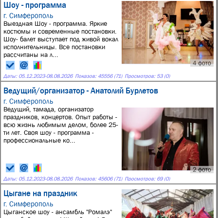
Шоу - программа
г. Симферополь
Выездная Шоу - программа. Яркие
костюмы и современные постановки.
Шоу- балет выступает под живой вокал
исполнительницы. Все постановки
рассчитаны на л...
4 фото
Даты:
05.12.2023
-
08.08.2026
Показов: 45556 (71)
Просмотров: 53 (0)
Ведущий/организатор - Анатолий Бурлетов
г. Симферополь
Ведущий, тамада, организатор
праздников, концертов. Опыт работы -
всю жизнь любимым делом, более 25-
ти лет. Своя шоу - программа -
профессиональные ко...
2 фото
Даты:
05.12.2023
-
08.08.2026
Показов: 45606 (71)
Просмотров: 69 (0)
Цыгане на праздник
г. Симферополь
Цыганское шоу - ансамбль "Ромалэ"