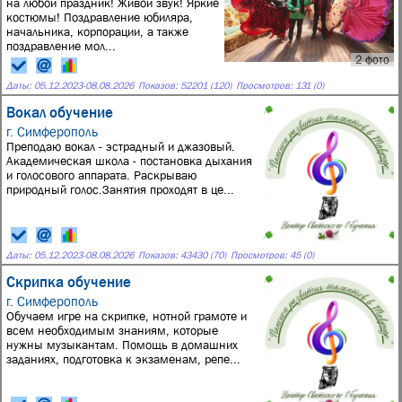
на любой праздник! Живой звук! Яркие
костюмы! Поздравление юбиляра,
начальника, корпорации, а также
поздравление мол...
2 фото
Даты:
05.12.2023
-
08.08.2026
Показов: 52201 (120)
Просмотров: 131 (0)
Вокал обучение
г. Симферополь
Преподаю вокал - эстрадный и джазовый.
Академическая школа - постановка дыхания
и голосового аппарата. Раскрываю
природный голос.Занятия проходят в це...
Даты:
05.12.2023
-
08.08.2026
Показов: 43430 (70)
Просмотров: 45 (0)
Скрипка обучение
г. Симферополь
Обучаем игре на скрипке, нотной грамоте и
всем необходимым знаниям, которые
нужны музыкантам. Помощь в домашних
заданиях, подготовка к экзаменам, репе...