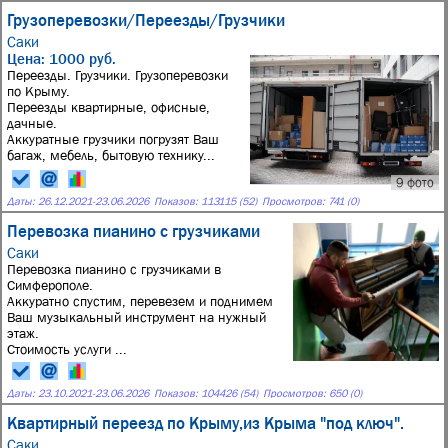
Грузоперевозки/Переезды/Грузчики
Саки
Цена: 1000 руб.
Переезды. Грузчики. Грузоперевозки
по Крыму.
Переезды квартирные, офисные,
дачные.
Аккуратные грузчики погрузят Ваш
багаж, мебель, бытовую технику...
9 фото
Даты:
26.12.2021
-
23.06.2026
Показов: 113115 (52)
Просмотров: 741 (0)
Перевозка пианино с грузчиками
Саки
Перевозка пианино с грузчиками в
Симферополе.
Аккуратно спустим, перевезем и поднимем
Ваш музыкальный инструмент на нужный
этаж.
Стоимость услуги ...
Даты:
23.10.2021
-
23.06.2026
Показов: 104426 (54)
Просмотров: 650 (0)
Квартирный переезд по Крыму,из Крыма "под ключ".
Саки