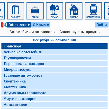
БУС
БЛОКНОТ
ТАКСИ
ЗЕМЛЯ
ЖИЛЬЁ
ЭЛЕКТРИЧКА
К
8 августа 2026 г. 17:51
Объявления
О Крыме
Войти
▼
▼
Автомобили и автотовары в Саках - купить, продать
Все рубрики объявлений
Транспорт
Легковые автомобили
Грузоперевозки
Перевозка пассажиров
Микроавтобусы
Грузовые автомобили
Спецтехника
Мототехника
Другие виды транспорта
Услуги и автосервис
Автозапчасти