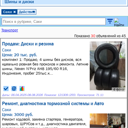
Шины и диски
Саки
Действие
✖
▼
Транспорт
Показано
30
объявлений из 45
Продам: Диски и резина
Саки
Цена: 20 тыс. руб.
комплект 1: Продаю, 4 шины без дисков, вся
идеально ровная без проколов и ремонта. Летние
шины, Nexen N'Priz AH8 195/60 R16,
Индонезия, пробег 25тыс.к...
4 фото
Даты:
06.04.2025
-
08.08.2026
Показов: 121309 (255)
Просмотров: 71 (1)
Ремонт, диагностика тормозной системы и Авто
Саки
Цена: 3000 руб.
Ремонт ходовой, замена стартера, генератора,
шаровых, ШРУСов и т.д., диагностика двигателя,