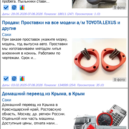
пробега. Пыльники стави...
9 фото
Даты:
29.05.2026
-
07.08.2026
Показов: 18611 (247)
Просмотров: 1 (0)
Продам: Проставки на все модели а/м TOYOTA.LEXUS и
другие
Саки
При заказе проставок укажите морку,
модель, год выпуска авто. Проставки
мы изготавливаем методом литья
алюминия в кокиль. Работаем по
чертежам. Срок и...
9 фото
Даты:
03.02.2025
-
07.08.2026
Показов: 134699 (254)
Просмотров: 35 (0)
Домашний переезд из Крыма, в Крым
Саки
Домашний переезд из Крыма в
Краснодарский край, Ростовскую
область, Москву, др. регион России.
Отдельной или часть машины.
Доступные цены, оплата нали...