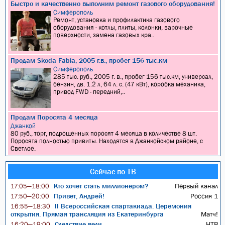
Быстро и качественно выполним ремонт газового оборудования!
Симферополь
Ремонт, установка и профилактика газового
оборудования - котлы, плиты, колонки, варочные
поверхности, замена газовых кра..
Продам Skoda Fabia, 2005 г.в., пробег 156 тыс.км
Симферополь
285 тыс. руб., 2005 г. в., пробег 156 тыс.км, универсал,
бензин, дв. 1.2 л, 64 л. с. (47 кВт), коробка механика,
привод FWD - передний,..
Продам Поросята 4 месяца
Джанкой
80 руб., торг, подрощенных поросят 4 месяца в количестве 8 шт.
Поросята полностью привиты. Находятся в Джанкойском районе, с
Светлое.
Сейчас по ТВ
Кто хочет стать миллионером?
Первый канал
17:05—18:00
Привет, Андрей!
Россия 1
17:50—20:00
II Всероссийская спартакиада. Церемония
16:55—18:30
открытия. Прямая трансляция из Екатеринбурга
Матч!
Следствие вели...
НТВ
16:20—19:00