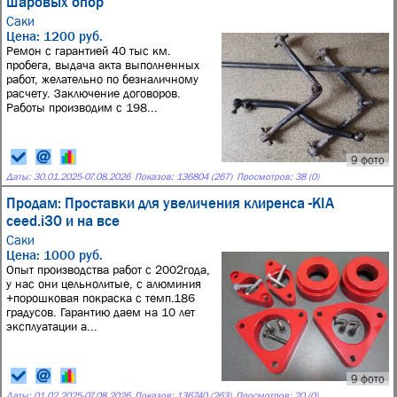
шаровых опор
Саки
Цена: 1200 руб.
Ремон с гарантией 40 тыс км.
пробега, выдача акта выполненных
работ, желательно по безналичному
расчету. Заключение договоров.
Работы производим с 198...
9 фото
Даты:
30.01.2025
-
07.08.2026
Показов: 136804 (267)
Просмотров: 38 (0)
Продам: Проставки для увеличения клиренса -KIA
ceed.i30 и на все
Саки
Цена: 1000 руб.
Опыт производства работ с 2002года,
у нас они цельнолитые, с алюминия
+порошковая покраска с темп.186
градусов. Гарантию даем на 10 лет
эксплуатации а...
9 фото
Даты:
01.02.2025
-
07.08.2026
Показов: 136740 (263)
Просмотров: 20 (0)