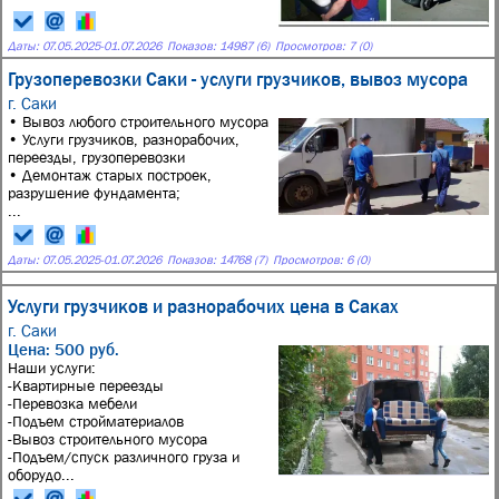
Даты:
07.05.2025
-
01.07.2026
Показов: 14987 (6)
Просмотров: 7 (0)
Грузоперевозки Саки - услуги грузчиков, вывоз мусора
г. Саки
• Вывоз любого строительного мусора
• Услуги грузчиков, разнорабочих,
переезды, грузоперевозки
• Демонтаж старых построек,
разрушение фундамента;
...
Даты:
07.05.2025
-
01.07.2026
Показов: 14768 (7)
Просмотров: 6 (0)
Услуги грузчиков и разнорабочих цена в Саках
г. Саки
Цена: 500 руб.
Наши услуги:
-Квартирные переезды
-Перевозка мебели
-Подъем стройматериалов
-Вывоз строительного мусора
-Подъем/спуск различного груза и
оборудо...