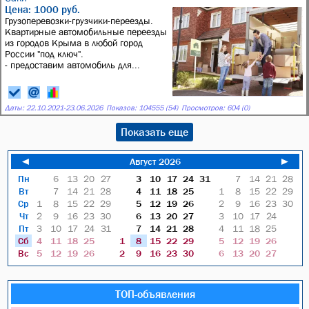
Цена: 1000 руб.
Грузоперевозки-грузчики-переезды.
Квартирные автомобильные переезды
из городов Крыма в любой город
России "под ключ".
- предоставим автомобиль для...
Даты:
22.10.2021
-
23.06.2026
Показов: 104555 (54)
Просмотров: 604 (0)
Показать еще
◄
Август 2026
►
Пн
6
13
20
27
3
10
17
24
31
7
14
21
28
Вт
7
14
21
28
4
11
18
25
1
8
15
22
29
Ср
1
8
15
22
29
5
12
19
26
2
9
16
23
30
Чт
2
9
16
23
30
6
13
20
27
3
10
17
24
Пт
3
10
17
24
31
7
14
21
28
4
11
18
25
Сб
4
11
18
25
1
8
15
22
29
5
12
19
26
Вс
5
12
19
26
2
9
16
23
30
6
13
20
27
ТОП-объявления