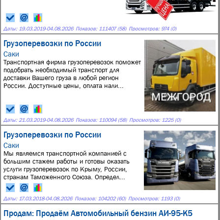
Даты:
19.03.2019
-
04.08.2026
Показов: 111407 (58)
Просмотров: 974 (0)
Грузоперевозки по России
Саки
Транспортная фирма грузоперевозок поможет
подобрать необходимый транспорт для
доставки Вашего груза в любой регион
России. Доступные цены, оплата нали...
Даты:
21.03.2019
-
04.08.2026
Показов: 110094 (58)
Просмотров: 1225 (0)
Грузоперевозки по России
Саки
Мы являемся транспортной компанией с
большим стажем работы и готовы оказать
услуги грузоперевозок по Крыму, России,
странам Таможенного Союза. Определ...
Даты:
17.03.2018
-
04.08.2026
Показов: 104202 (60)
Просмотров: 1193 (0)
Продам: Продаём Автомобильный бензин АИ-95-К5