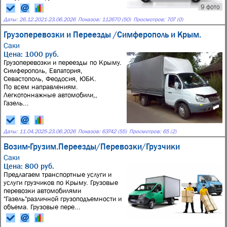
9 фото
Даты:
26.12.2021
-
23.06.2026
Показов: 112670 (50)
Просмотров: 707 (0)
Грузоперевозки и Переезды /Симферополь и Крым.
Саки
Цена: 1000 руб.
Грузоперевозки и переезды по Крыму.
Симферополь, Евпатория,
Севастополь, Феодосия, ЮБК.
По всем направлениям.
Легкотоннажные автомобили,,
Газель...
Даты:
11.04.2025
-
23.06.2026
Показов: 63742 (55)
Просмотров: 65 (2)
Возим-Грузим.Переезды/Перевозки/Грузчики
Саки
Цена: 800 руб.
Предлагаем транспортные услуги и
услуги грузчиков по Крыму. Грузовые
перевозки автомобилями
"Газель"различной грузоподъемности и
объема. Грузовые пере...