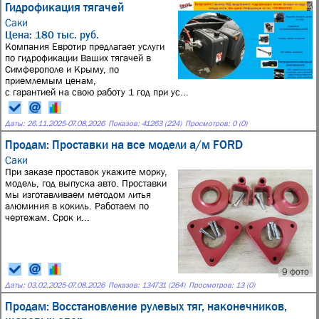
Гидрофикация тягачей
Саки
Цена: 180 тыс. руб.
Компания Евротир предлагает услуги
по гидрофикации Ваших тягачей в
Симферополе и Крыму, по
приемлемым ценам,
с гарантией на свою работу 1 год при ус...
Даты:
26.11.2025
-
07.08.2026
Показов: 41263 (224)
Просмотров: 0 (0)
Продам: Проставки на все модели а/м FORD
Саки
При заказе проставок укажите морку,
модель, год выпуска авто. Проставки
мы изготавливаем методом литья
алюминия в кокиль. Работаем по
чертежам. Срок и...
9 фото
Даты:
03.02.2025
-
07.08.2026
Показов: 134731 (264)
Просмотров: 13 (0)
Продам: Восстановление рулевых тяг, наконечников,