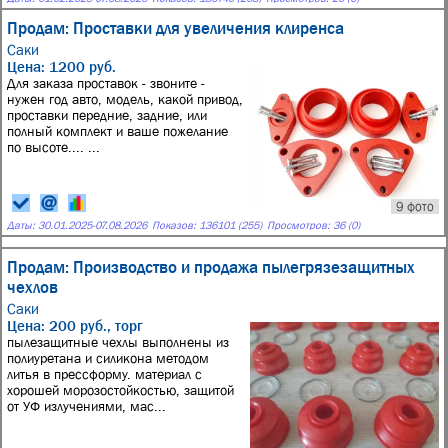
Продам: Проставки для увеличения клиренса
Саки
Цена: 1200 руб.
Для заказа проставок - звоните -
нужен год авто, модель, какой привод,
проставки передние, задние, или
полный комплект и ваше пожелание
по высоте.... ...
9 фото
Даты:
30.01.2025
-
07.08.2026
Показов: 136101 (255)
Просмотров: 36 (0)
Продам: Производство и продажа пылегрязезащитных
чехлов
Саки
Цена: 200 руб., торг
пылезащитные чехлы выполнены из
полиуретана и силикона методом
литья в прессформу. материал с
хорошей морозостойкостью, защитой
от УФ излучениями, мас...