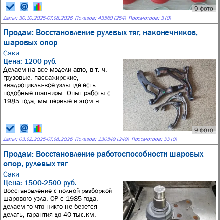
9 фото
Даты:
30.10.2025
-
07.08.2026
Показов: 43560 (254)
Просмотров: 3 (0)
Продам: Восстановление рулевых тяг, наконечников,
шаровых опор
Саки
Цена: 1200 руб.
Делаем на все модели авто, в т. ч.
грузовые, пассажирские,
квадроциклы-все узлы где есть
подобные шапниры. Опыт работы с
1985 года, мы первые в этом н...
9 фото
Даты:
03.02.2025
-
07.08.2026
Показов: 130549 (249)
Просмотров: 33 (0)
Продам: Восстановление работоспособности шаровых
опор, рулевых тяг
Саки
Цена: 1500-2500 руб.
Восстановление с полной разборкой
шарового узла, ОР с 1985 года,
делаем то что никто не берется
делать, гарантия до 40 тыс.км.