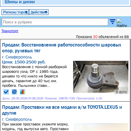
Шины и диски
Регион/город
Действие
▼
▼
Транспорт
Показано
30
объявлений из 88
Продам: Восстановление работоспособности шаровых
опор, рулевых тяг
г. Симферополь
Цена: 1500-2500 руб.
Восстановление с полной разборкой
шарового узла, ОР с 1985 года,
делаем то что никто не берется
делать, гарантия до 40 тыс.км.
пробега. Пыльники стави...
9 фото
Даты:
29.05.2026
-
07.08.2026
Показов: 19878 (730)
Просмотров: 1 (0)
Продам: Проставки на все модели а/м TOYOTA.LEXUS и
другие
г. Симферополь
При заказе проставок укажите морку,
модель, год выпуска авто. Проставки