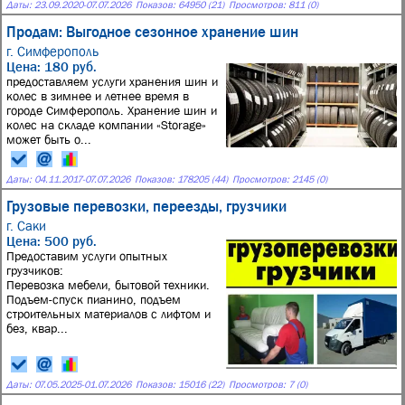
Даты:
23.09.2020
-
07.07.2026
Показов: 64950 (21)
Просмотров: 811 (0)
Продам: Выгодное сезонное хранение шин
г. Симферополь
Цена: 180 руб.
предоставляем услуги хранения шин и
колес в зимнее и летнее время в
городе Симферополь. Хранение шин и
колес на складе компании «Storage»
может быть о...
Даты:
04.11.2017
-
07.07.2026
Показов: 178205 (44)
Просмотров: 2145 (0)
Грузовые перевозки, переезды, грузчики
г. Саки
Цена: 500 руб.
Предоставим услуги опытных
грузчиков:
Перевозка мебели, бытовой техники.
Подъем-спуск пианино, подъем
строительных материалов с лифтом и
без, квар...
Даты:
07.05.2025
-
01.07.2026
Показов: 15016 (22)
Просмотров: 7 (0)