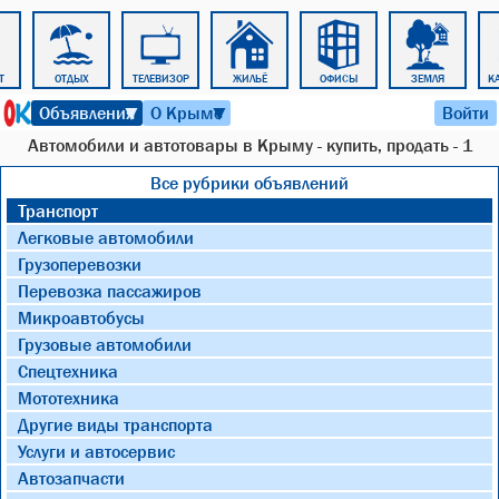
Т
ОТДЫХ
ТЕЛЕВИЗОР
ЖИЛЬЁ
ОФИСЫ
ЗЕМЛЯ
К
9 августа 2026 г. 15:26
Объявления
О Крыме
Войти
▼
▼
Автомобили и автотовары в Крыму - купить, продать - 1
Все рубрики объявлений
Транспорт
Легковые автомобили
Грузоперевозки
Перевозка пассажиров
Микроавтобусы
Грузовые автомобили
Спецтехника
Мототехника
Другие виды транспорта
Услуги и автосервис
Автозапчасти