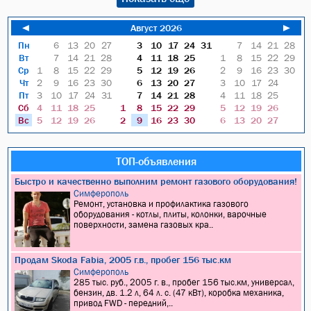
◄
Август 2026
►
Пн
6
13
20
27
3
10
17
24
31
7
14
21
28
Вт
7
14
21
28
4
11
18
25
1
8
15
22
29
Ср
1
8
15
22
29
5
12
19
26
2
9
16
23
30
Чт
2
9
16
23
30
6
13
20
27
3
10
17
24
Пт
3
10
17
24
31
7
14
21
28
4
11
18
25
Сб
4
11
18
25
1
8
15
22
29
5
12
19
26
Вс
5
12
19
26
2
9
16
23
30
6
13
20
27
ТОП-объявления
Быстро и качественно выполним ремонт газового оборудования!
Симферополь
Ремонт, установка и профилактика газового
оборудования - котлы, плиты, колонки, варочные
поверхности, замена газовых кра..
Продам Skoda Fabia, 2005 г.в., пробег 156 тыс.км
Симферополь
285 тыс. руб., 2005 г. в., пробег 156 тыс.км, универсал,
бензин, дв. 1.2 л, 64 л. с. (47 кВт), коробка механика,
привод FWD - передний,..