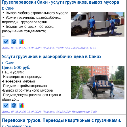
Грузоперевозки Саки - услуги грузчиков, вывоз мусора
г. Саки
• Вывоз любого строительного мусора
• Услуги грузчиков, разнорабочих,
переезды, грузоперевозки
• Демонтаж старых построек,
разрушение фундамента;
...
Даты:
07.05.2025
-
01.07.2026
Показов: 14797 (22)
Просмотров: 6 (0)
Услуги грузчиков и разнорабочих цена в Саках
г. Саки
Цена: 500 руб.
Наши услуги:
-Квартирные переезды
-Перевозка мебели
-Подъем стройматериалов
-Вывоз строительного мусора
-Подъем/спуск различного груза и
оборудо...
Даты:
07.05.2025
-
01.07.2026
Показов: 14423 (22)
Просмотров: 7 (0)
Перевозка грузов. Переезды квартирные с грузчиками.
г. Симферополь