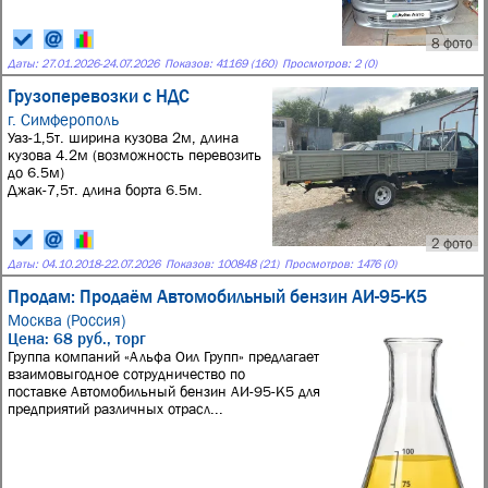
8 фото
Даты:
27.01.2026
-
24.07.2026
Показов: 41169 (160)
Просмотров: 2 (0)
Грузоперевозки с НДС
г. Симферополь
Уаз-1,5т. ширина кузова 2м, длина
кузова 4.2м (возможность перевозить
до 6.5м)
Джак-7,5т. длина борта 6.5м.
2 фото
Даты:
04.10.2018
-
22.07.2026
Показов: 100848 (21)
Просмотров: 1476 (0)
Продам: Продаём Автомобильный бензин АИ-95-К5
Москва (Россия)
Цена: 68 руб., торг
Группа компаний «Альфа Оил Групп» предлагает
взаимовыгодное сотрудничество по
поставке Автомобильный бензин АИ-95-К5 для
предприятий различных отрасл...