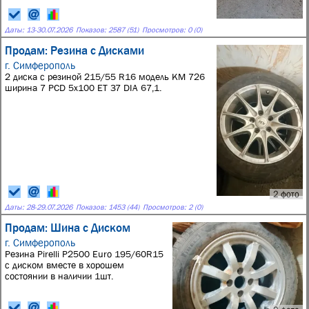
Даты:
13
-
30.07.2026
Показов: 2587 (51)
Просмотров: 0 (0)
Продам: Резина с Дисками
г. Симферополь
2 диска с резиной 215/55 R16 модель KM 726
ширина 7 PCD 5x100 ET 37 DIA 67,1.
2 фото
Даты:
28
-
29.07.2026
Показов: 1453 (44)
Просмотров: 2 (0)
Продам: Шина с Диском
г. Симферополь
Резина Pirelli P2500 Euro 195/60R15
с диском вместе в хорошем
состоянии в наличии 1шт.