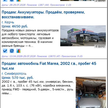
2 фото
Даты:
28
-
29.07.2026
Показов: 1367 (44)
Просмотров: 1 (0)
Продам: Аккумуляторы. Продаём, проверяем,
восстанавливаем.
г. Керчь
Цена: 4650 руб.
Продажа новых разных аккумуляторов
для любого транспорта: легковые
автомобили, мотоциклы, грузовая и
коммерческая техника. В наличии
разные бренды — п...
4 фото
Даты:
13.04.2026
-
29.07.2026
Показов: 13670 (47)
Просмотров: 5 (0)
Продам: автомобиль Fiat Marea, 2002 г.в., пробег 45
тыс.км
г. Симферополь
Цена: 570 тыс. руб.
2002 г. в., пробег 45 тыс.км, универсал, бензин,
дв. 1.6 л, 103 л. с. (76 кВт), коробка механика,
привод FWD - передний, 5-дверн., 5-местн., руль
левы...