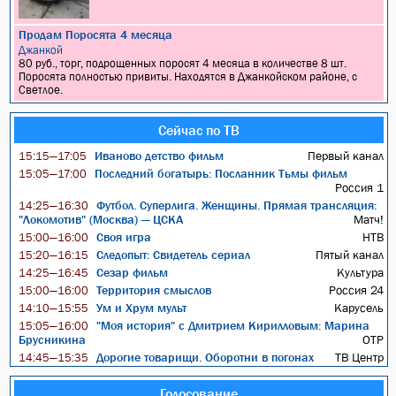
Продам Поросята 4 месяца
Джанкой
80 руб., торг, подрощенных поросят 4 месяца в количестве 8 шт.
Поросята полностью привиты. Находятся в Джанкойском районе, с
Светлое.
Сейчас по ТВ
Иваново детство фильм
Первый канал
15:15—17:05
Последний богатырь: Посланник Тьмы фильм
15:05—17:00
Россия 1
Футбол. Суперлига. Женщины. Прямая трансляция:
14:25—16:30
"Локомотив" (Москва) — ЦСКА
Матч!
Своя игра
НТВ
15:00—16:00
Следопыт: Свидетель сериал
Пятый канал
15:20—16:15
Сезар фильм
Культура
14:25—16:45
Территория смыслов
Россия 24
15:00—16:00
Ум и Хрум мульт
Карусель
14:10—15:55
"Моя история" с Дмитрием Кирилловым: Марина
15:05—16:00
Брусникина
ОТР
Дорогие товарищи. Оборотни в погонах
ТВ Центр
14:45—15:35
Голосование