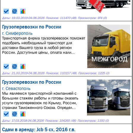
Даты:
19.03.2019
-
04.08.2026
Показов: 111470 (48)
Просмотров: 974 (0)
Грузоперевозки по России
г. Симферополь
Транспортная фирма грузоперевозок поможет
подобрать необходимый транспорт для
доставки Вашего груза в любой регион
России. Доступные цены, оплата нали...
Даты:
21.03.2019
-
04.08.2026
Показов: 110157 (48)
Просмотров: 1225 (0)
Грузоперевозки по России
г. Севастополь
Мы являемся транспортной компанией с
большим стажем работы и готовы оказать
услуги грузоперевозок по Крыму, России,
странам Таможенного Союза. Определ...
Даты:
17.03.2018
-
04.08.2026
Показов: 104265 (48)
Просмотров: 1193 (0)
Сдам в аренду: Jcb 5 cx, 2016 г.в.