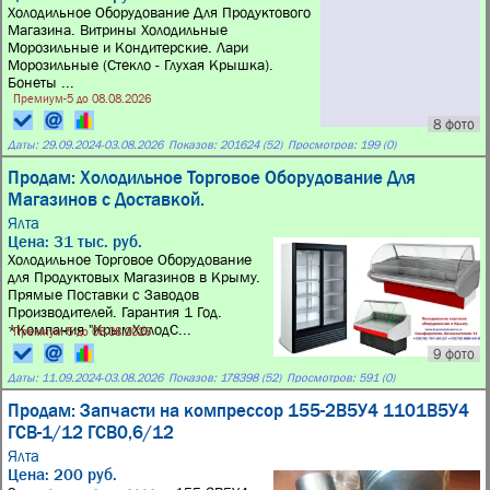
Холодильное Оборудование Для Продуктового
Магазина. Витрины Холодильные
Морозильные и Кондитерские. Лари
Морозильные (Стекло - Глухая Крышка).
Бонеты ...
Премиум-5 до 08.08.2026
8 фото
Даты:
29.09.2024
-
03.08.2026
Показов: 201624 (52)
Просмотров: 199 (0)
Продам: Холодильное Торговое Оборудование Для
Магазинов с Доставкой.
Ялта
Цена: 31 тыс. руб.
Холодильное Торговое Оборудование
для Продуктовых Магазинов в Крыму.
Прямые Поставки с Заводов
Производителей. Гарантия 1 Год.
*Компания "КрымХолодС...
Премиум-5 до 08.08.2026
9 фото
Даты:
11.09.2024
-
03.08.2026
Показов: 178398 (52)
Просмотров: 591 (0)
Продам: Запчасти на компрессор 155-2В5У4 1101В5У4
ГСВ-1/12 ГСВ0,6/12
Ялта
Цена: 200 руб.