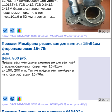
Запчасти к компрессору 155-2В5У4,
1101В5У4, ГСВ-1/12, ГСВ-0,6/12,
С415М блоки цилиндров, кольца
поршневые, поршни, в том
числе101,6 и 52 мм и ремонтны...
9 фото
Даты:
09.07.2024
-
06.08.2026
Показов: 91492 (40)
Просмотров: 97 (0)
Продам: Мембрана резиновая для вентиля 15ч91эм
фторопластовые 15ч76п
Ялта
Цена: 800 руб.
Предлагаем мембраны резиновые для вентилей
с эмалированным покрытием 15ч91эм
ду 150, 200 мм. Так же предлагаем мембраны
из фторопласта для 15ч76п.
2 фото
Даты:
09.07.2024
-
06.08.2026
Показов: 90343 (40)
Просмотров: 48 (0)
Продам: Запчасти на компрессор У43102а