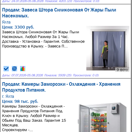
Даты:
24.07.2026
-
05.08.2026
Показов: 4201 (23)
Просмотров: 0 (0)
Продам: Завеса Штора Силиконовая От Жары Пыли
Насекомых.
Ялта
Цена: 3300 руб.
Завеса Штора Силиконовая От Жары Пыли
Насекомых. Любой Размер За 1 Час.
Доставка - Установка - Гарантия. Собственное
Производство в Крыму. - Завеса П...
9 фото
Даты:
07.07.2026
-
05.08.2026
Показов: 5509 (25)
Просмотров: 0 (0)
Продам: Камеры Заморозки - Охлаждения - Хранения
Продуктов Питания.
г. Ялта
Цена: 98 тыс. руб.
Камеры Заморозки - Охлаждения -
Хранения Продуктов Питания Под
Ключ в Крыму. Любой Размер и
Обьем Под Ваш Заказ. Гарантия 15
Месяцев.
Спроектируем -...