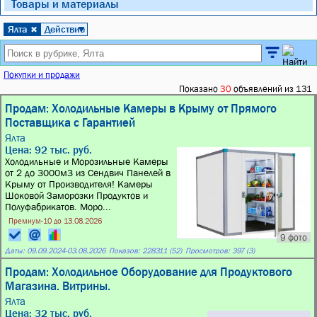
Товары и материалы
Ялта
Действие
✖
▼
Покупки и продажи
Показано
30
объявлений из 131
Продам: Холодильные Камеры в Крыму от Прямого
Поставщика с Гарантией
Ялта
Цена: 92 тыс. руб.
Холодильные и Морозильные Камеры
от 2 до 3000м3 из Сендвич Панелей в
Крыму от Производителя! Камеры
Шоковой Заморозки Продуктов и
Полуфабрикатов. Моро...
Премиум-10 до 13.08.2026
9 фото
Даты:
09.09.2024
-
03.08.2026
Показов: 228311 (52)
Просмотров: 397 (3)
Продам: Холодильное Оборудование для Продуктового
Магазина. Витрины.
Ялта
Цена: 32 тыс. руб.