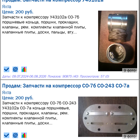
Ялта
Цена: 200 руб.
Запчасти к компрессору У43102а СО-7б
поршневые кольца, поршни, прокладки,
клапаны, рем. комплекты клапанной плиты,
клапанные плиты, доски, пальцы, вту...
9 фото
Даты:
09.07.2024
-
06.08.2026
Показов: 90875 (40)
Просмотров: 57 (0)
Продам: Запчасти на компрессор СО-7б СО-243 СО-7а
Ялта
Цена: 200 руб.
Запчасти к компрессору СО-7б СО-243
У43102а СО-7а кольца поршневые,
поршни, прокладки, клапаны, рем.
комплекты клапанной плиты,
клапанные плиты, доски...
9 фото