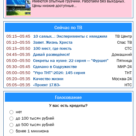
Имеются опытные грузчики. Работаем без выходных.
Цены низкие доступные...
Сейчас по ТВ
10 самых...: Эксперименты с имиджем
ТВ Центр
05:15—05:45
Завет. Жизнь Христа
Спас ТВ
05:10—05:55
100 мест, где поесть
СТС
05:15—05:50
Давай разведёмся!
Домашний
04:45—05:35
Секреты на кухне: 22 серия — "Фуршет"
Пятница
05:00—05:50
Сделано в Содружестве
МИР-24
05:30—05:45
"Утро ТНТ"-2026: 145 серия
ТНТ
05:00—05:50
Качество жизни
Москва-24
05:20—05:35
«Проект 17.83»
НТС
05:05—05:35
Голосование
У вас есть кредиты?
нет
до 100 тысяч рублей
до 500 тысяч рублей
более 1 миллиона