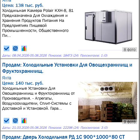
Цена: 138 тыс. руб.
Холодильная Камера Polair КХН-8, 81
Предназначена Для Охлаждения и
Хранения Продуктов Питания На
Предприятиях Пищевой
Промышленности, Общественного
Пи...
8 фото
Даты:
08.04.2026
-
05.08.2026
Показов: 18473 (24)
Просмотров: 1 (0)
Продам: Холодильные Установки Для Овощехранилищ и
Фруктохранилищ.
Ялта
Цена: 140 тыс. руб.
Холодильные Установки Для
Овощехранилищ и Фруктохранилищ от
Производителя. - Агрегаты,
Воздухоохладители, Сплит-Системы с
Доставкой и Установкой. Гара...
9 фото
Даты:
21.03.2026
-
05.08.2026
Показов: 22298 (24)
Просмотров: 3 (0)
Продам: Дверь Холодильная РД 1С 900*1000*80 СТ