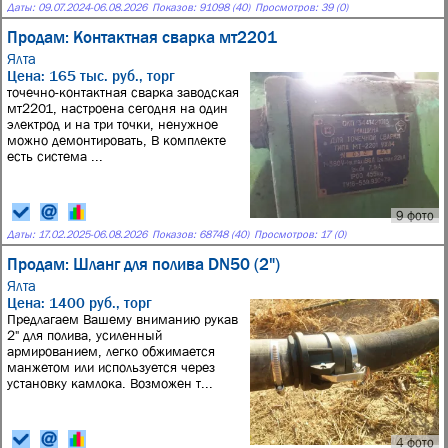
Даты:
09.07.2024
-
06.08.2026
Показов: 91098 (40)
Просмотров: 39 (0)
Продам: Контактная сварка мт2201
Ялта
Цена: 165 тыс. руб., торг
точечно-контактная сварка заводская
мт2201, настроена сегодня на один
электрод и на три точки, ненужное
можно демонтировать, В комплекте
есть система ...
9 фото
Даты:
17.02.2025
-
06.08.2026
Показов: 68748 (40)
Просмотров: 17 (0)
Продам: Шланг для полива DN50 (2")
Ялта
Цена: 1400 руб., торг
Предлагаем Вашему вниманию рукав
2" для полива, усиленный
армированием, легко обжимается
манжетом или используется через
установку камлока. Возможен т...
4 фото