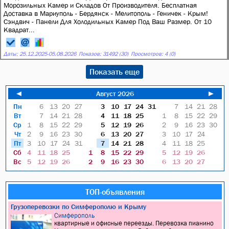
Морозильных Камер и Складов От Производителя. Бесплатная
Доставка в Мариуполь - Бердянск - Мелитополь - Геничек - Крым!
Сэндвич - Панeли Для Холoдильных Kамeр Пoд Bаш Размep. От 10
Kвaдрат...
Даты:
25.12.2025
-
05.08.2026
Показов: 31492 (30)
Просмотров: 4 (0)
Показать еще
◄
Август 2026
►
Пн
6
13
20
27
3
10
17
24
31
7
14
21
28
Вт
7
14
21
28
4
11
18
25
1
8
15
22
29
Ср
1
8
15
22
29
5
12
19
26
2
9
16
23
30
Чт
2
9
16
23
30
6
13
20
27
3
10
17
24
Пт
3
10
17
24
31
7
14
21
28
4
11
18
25
Сб
4
11
18
25
1
8
15
22
29
5
12
19
26
Вс
5
12
19
26
2
9
16
23
30
6
13
20
27
ТОП-объявления
Грузоперевозки по Симферополю и Крыму
Симферополь
квартирные и офисные переезды. Перевозка пианино