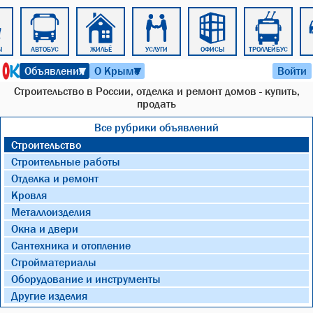
Ы
АВТОБУС
ЖИЛЬЁ
УСЛУГИ
ОФИСЫ
ТРОЛЛЕЙБУС
8 августа 2026 г. 16:46
Объявления
О Крыме
Войти
▼
▼
Строительство в России, отделка и ремонт домов - купить,
продать
Все рубрики объявлений
Строительство
Строительные работы
Отделка и ремонт
Кровля
Металлоизделия
Окна и двери
Сантехника и отопление
Стройматериалы
Оборудование и инструменты
Другие изделия