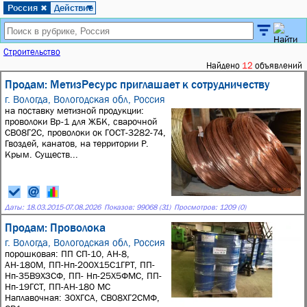
Россия
Действие
✖
▼
Строительство
Найдено
12
объявлений
Продам: МетизРесурс приглашает к сотрудничеству
г. Вологда, Вологодская обл, Россия
на поставку метизной продукции:
проволоки Вр-1 для ЖБК, сварочной
СВ08Г2С, проволоки ок ГОСТ-3282-74,
Гвоздей, канатов, на территории Р.
Крым. Существ...
Даты:
18.03.2015
-
07.08.2026
Показов: 99068 (31)
Просмотров: 1209 (0)
Продам: Проволока
г. Вологда, Вологодская обл, Россия
порошковая: ПП СП-10, АН-8,
АН-180М, ПП-Нп-200Х15С1ГРТ, ПП-
Нп-35В9ХЗСФ, ПП- Нп-25Х5ФМС, ПП-
Нп-19ГСТ, ПП-АН-180 МС
Наплавочная: 30ХГСА, СВ08ХГ2СМФ,