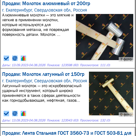
Продам: Молоток алюмиевый от 200гр
г. Екатеринбург, Свердловская обл, Россия
Алюминиевые молотки — это мягкие и
легкие в применении молотки,
которые используются для
формования металла, не повреждая
поверхность детали. Молоток ...
7 фото
Даты:
13.09.2023
-
04.08.2026
Показов: 123598 (60)
Просмотров: 111 (0)
Продам: Молоток латунный от 150гр
г. Екатеринбург, Свердловская обл, Россия
Латунный молоток — это искробезопасный
ударный инструмент, который широко
применяется в таких сферах деятельности
как горнодобывающая, нефтяная, газов...
9 фото
Даты:
13.09.2023
-
04.08.2026
Показов: 123543 (63)
Просмотров: 132 (0)
Продам: Лента Стальная ГОСТ 3560-73 и ГОСТ 503-81 для