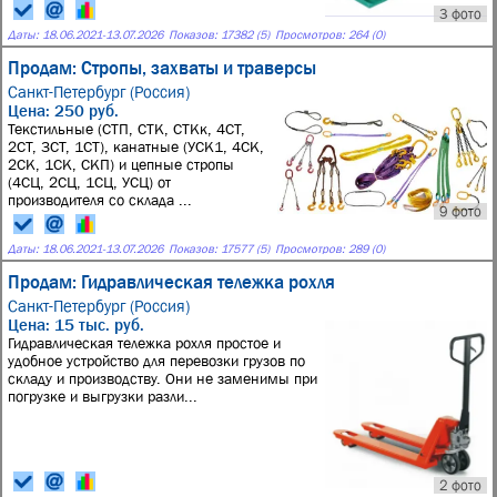
3 фото
Даты:
18.06.2021
-
13.07.2026
Показов: 17382 (5)
Просмотров: 264 (0)
Продам: Стропы, захваты и траверсы
Санкт-Петербург (Россия)
Цена: 250 руб.
Текстильные (СТП, СТК, СТКк, 4СТ,
2СТ, 3СТ, 1СТ), канатные (УСК1, 4СК,
2СК, 1СК, СКП) и цепные стропы
(4СЦ, 2СЦ, 1СЦ, УСЦ) от
производителя со склада ...
9 фото
Даты:
18.06.2021
-
13.07.2026
Показов: 17577 (5)
Просмотров: 289 (0)
Продам: Гидравлическая тележка рохля
Санкт-Петербург (Россия)
Цена: 15 тыс. руб.
Гидравлическая тележка рохля простое и
удобное устройство для перевозки грузов по
складу и производству. Они не заменимы при
погрузке и выгрузки разли...
2 фото