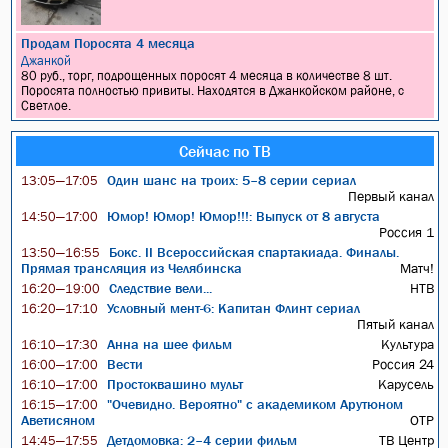
Продам Поросята 4 месяца
Джанкой
80 руб., торг, подрощенных поросят 4 месяца в количестве 8 шт.
Поросята полностью привиты. Находятся в Джанкойском районе, с
Светлое.
Сейчас по ТВ
Один шанс на троих: 5–8 серии сериал
13:05—17:05
Первый канал
Юмор! Юмор! Юмор!!!: Выпуск от 8 августа
14:50—17:00
Россия 1
Бокс. II Всероссийская спартакиада. Финалы.
13:50—16:55
Прямая трансляция из Челябинска
Матч!
Следствие вели...
НТВ
16:20—19:00
Условный мент-6: Капитан Флинт сериал
16:20—17:10
Пятый канал
Анна на шее фильм
Культура
16:10—17:30
Вести
Россия 24
16:00—17:00
Простоквашино мульт
Карусель
16:10—17:00
"Очевидно. Вероятно" с академиком Арутюном
16:15—17:00
Аветисяном
ОТР
Детдомовка: 2–4 серии фильм
ТВ Центр
14:45—17:55