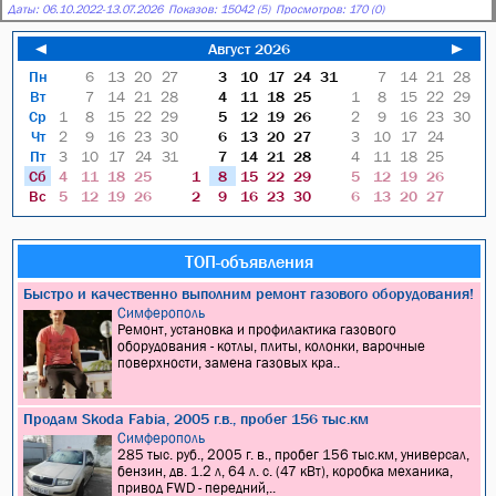
Даты:
06.10.2022
-
13.07.2026
Показов: 15042 (5)
Просмотров: 170 (0)
◄
Август 2026
►
Пн
6
13
20
27
3
10
17
24
31
7
14
21
28
Вт
7
14
21
28
4
11
18
25
1
8
15
22
29
Ср
1
8
15
22
29
5
12
19
26
2
9
16
23
30
Чт
2
9
16
23
30
6
13
20
27
3
10
17
24
Пт
3
10
17
24
31
7
14
21
28
4
11
18
25
Сб
4
11
18
25
1
8
15
22
29
5
12
19
26
Вс
5
12
19
26
2
9
16
23
30
6
13
20
27
ТОП-объявления
Быстро и качественно выполним ремонт газового оборудования!
Симферополь
Ремонт, установка и профилактика газового
оборудования - котлы, плиты, колонки, варочные
поверхности, замена газовых кра..
Продам Skoda Fabia, 2005 г.в., пробег 156 тыс.км
Симферополь
285 тыс. руб., 2005 г. в., пробег 156 тыс.км, универсал,
бензин, дв. 1.2 л, 64 л. с. (47 кВт), коробка механика,
привод FWD - передний,..