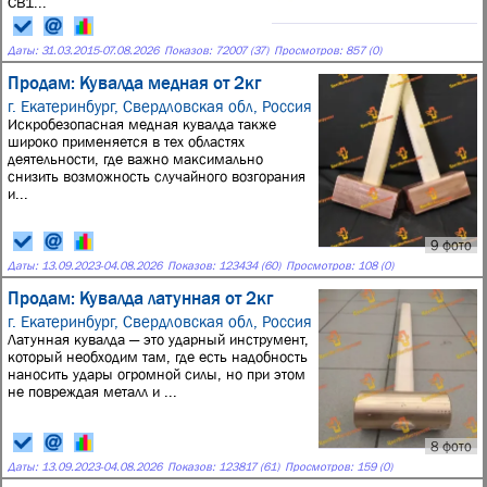
СВ1...
Даты:
31.03.2015
-
07.08.2026
Показов: 72007 (37)
Просмотров: 857 (0)
Продам: Кувалда медная от 2кг
г. Екатеринбург, Свердловская обл, Россия
Искробезопасная медная кувалда также
широко применяется в тех областях
деятельности, где важно максимально
снизить возможность случайного возгорания
и...
9 фото
Даты:
13.09.2023
-
04.08.2026
Показов: 123434 (60)
Просмотров: 108 (0)
Продам: Кувалда латунная от 2кг
г. Екатеринбург, Свердловская обл, Россия
Латунная кувалда — это ударный инструмент,
который необходим там, где есть надобность
наносить удары огромной силы, но при этом
не повреждая металл и ...
8 фото
Даты:
13.09.2023
-
04.08.2026
Показов: 123817 (61)
Просмотров: 159 (0)