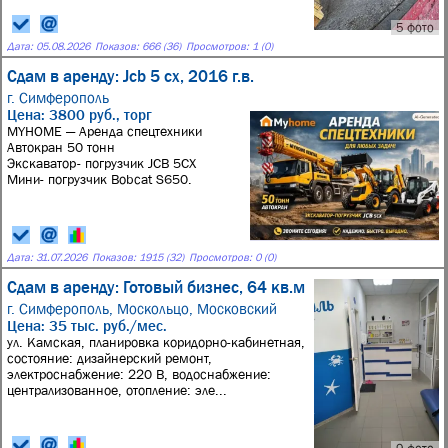
5 фото
Дата:
05.08.2026
Показов: 666 (36)
Просмотров: 1 (0)
Сдам в аренду: Jcb 5 cx, 2016 г.в.
г. Симферополь
Цена: 3800 руб., торг
MYHOME — Аренда спецтехники
Автокран 50 тонн
Экскаватор- погрузчик JCB 5CX
Мини- погрузчик Bobcat S650.
Дата:
31.07.2026
Показов: 1915 (32)
Просмотров: 0 (0)
Сдам в аренду: Готовый бизнес, 64 кв.м
г. Симферополь,
Москольцо
,
Московский
Цена: 35 тыс. руб./мес.
ул. Камская, планировка коридорно-кабинетная,
состояние: дизайнерский ремонт,
электроснабжение: 220 В, водоснабжение:
централизованное, отопление: эле...