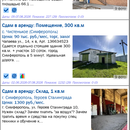
площадью 66.1 ...
9 фото
Даты:
05
-
07.08.2026
Показов: 227 (29)
Просмотров: 0 (0)
Сдам в аренду: Помещение, 300 кв.м
с. Чистенькое (Симферополь)
Цена: 90 тыс. руб./мес, торг, залог
Чапаева ул., 14, к в, Арт. 136634523
Сдается отдельно стоящее здание 300
кв.м. + участок 10 соток. город
Симферополь в 5 минут. Идеальная
дорога. ...
9 фото
Даты:
02.06.2026
-
07.08.2026
Показов: 1232 (29)
Просмотров: 0 (0)
Сдам в аренду: Склад, 1 кв.м
г. Симферополь,
Героев Сталинграда
Цена: 1300 руб./мес.
г. Симферополь, ул. Героев Сталинграда 10,
Нужен склад? Зачем платить "за воздух"? Зачем
тратить время и средства на покупку спец
техники и обучение к...