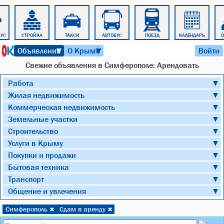
БУС
СТРОЙКА
ТАКСИ
АВТОБУС
ПОЕЗД
КАЛЕНДАРЬ
7 августа 2026 г. 20:44
Объявления
О Крыме
Войти
▼
▼
Cвежие объявления в Симферополе: Арендовать
Работа
▼
Жилая недвижимость
▼
Коммерческая недвижимость
▼
Земельные участки
▼
Строительство
▼
Услуги в Крыму
▼
Покупки и продажи
▼
Бытовая техника
▼
Транспорт
▼
Общение и увлечения
▼
Симферополь
Сдам в аренду
✖
✖