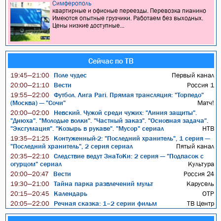
Симферополь
квартирные и офисные переезды. Перевозка пианино
Имеются опытные грузчики. Работаем без выходных.
Цены низкие доступные...
Сейчас по ТВ
Поле чудес
Первый канал
19:45—21:00
Вести
Россия 1
20:00—21:10
Футбол. Лига Pari. Прямая трансляция: "Торпедо"
19:55—22:00
(Москва) — "Сочи"
Матч!
Невский. Чужой среди чужих: "Линия защиты".
20:00—02:00
"Днюха". "Молодые волки". "Частный заказ". "Основная задача".
"Эксгумация". "Козырь в рукаве". "Мусор" сериал
НТВ
Контуженный-2: "Последний хранитель", 1 серия —
19:35—21:25
"Последний хранитель", 2 серия сериал
Пятый канал
Следствие ведут ЗнаТоКи: 2 серия — "Подпасок с
20:35—22:10
огурцом" сериал
Культура
Вести
Россия 24
20:00—20:47
Тайна парка развлечений мульт
Карусель
19:30—21:00
Календарь
ОТР
20:15—20:45
Речная сказка: 1–2 серии фильм
ТВ Центр
20:05—22:00