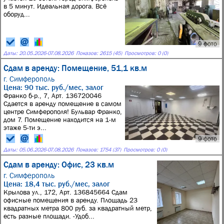
в 5 минут. Идеальная дорога. Всё
оборуд...
9 фото
Даты:
20.05.2026
-
07.08.2026
Показов: 2615 (45)
Просмотров: 0 (0)
Сдам в аренду: Помещение, 51,1 кв.м
г. Симферополь
Цена: 90 тыс. руб./мес, залог
Франко б-р., 7, Арт. 136720046
Сдается в аренду помещение в самом
центре Симферополя! Бульвар Франко,
дом 7. Помещение находится на 1-м
этаже 5-ти э...
9 фото
Даты:
05.06.2026
-
07.08.2026
Показов: 1754 (37)
Просмотров: 0 (0)
Сдам в аренду: Офис, 23 кв.м
г. Симферополь
Цена: 18,4 тыс. руб./мес, залог
Крылова ул., 172, Арт. 136845664 Сдам
офисные помещения в аренду. Площадь 23
квадратных метра 800 руб. за квадратный метр,
есть разные площади. -Удоб...