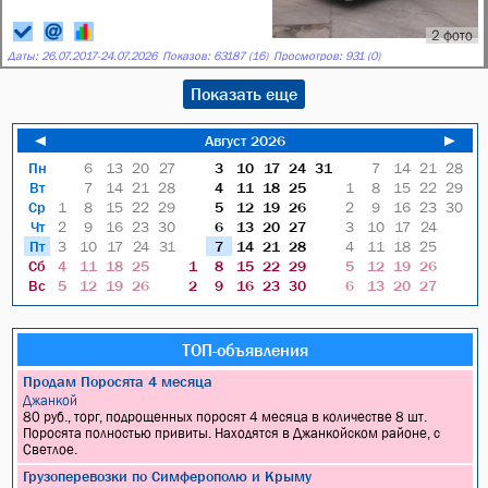
2 фото
Даты:
26.07.2017
-
24.07.2026
Показов: 63187 (16)
Просмотров: 931 (0)
Показать еще
◄
Август 2026
►
Пн
6
13
20
27
3
10
17
24
31
7
14
21
28
Вт
7
14
21
28
4
11
18
25
1
8
15
22
29
Ср
1
8
15
22
29
5
12
19
26
2
9
16
23
30
Чт
2
9
16
23
30
6
13
20
27
3
10
17
24
Пт
3
10
17
24
31
7
14
21
28
4
11
18
25
Сб
4
11
18
25
1
8
15
22
29
5
12
19
26
Вс
5
12
19
26
2
9
16
23
30
6
13
20
27
ТОП-объявления
Продам Поросята 4 месяца
Джанкой
80 руб., торг, подрощенных поросят 4 месяца в количестве 8 шт.
Поросята полностью привиты. Находятся в Джанкойском районе, с
Светлое.
Грузоперевозки по Симферополю и Крыму