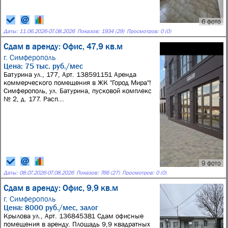
6 фото
Даты:
11.06.2026
-
07.08.2026
Показов: 1934 (29)
Просмотров: 0 (0)
Сдам в аренду: Офис, 47,9 кв.м
г. Симферополь
Цена: 75 тыс. руб./мес
Батурина ул., 177, Арт. 138591151 Аренда
коммерческого помещения в ЖК "Город Мира"!
Симферополь, ул. Батурина, пусковой комплекс
№ 2, д. 177. Расп...
9 фото
Даты:
08.07.2026
-
07.08.2026
Показов: 766 (27)
Просмотров: 0 (0)
Сдам в аренду: Офис, 9,9 кв.м
г. Симферополь
Цена: 8000 руб./мес, залог
Крылова ул., Арт. 136845381 Сдам офисные
помещения в аренду. Площадь 9,9 квадратных