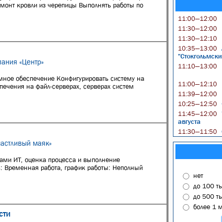
емонт кровли из черепицы Выполнять работы по
11:00—12:00
11:30—12:00
11:30—12:10
10:35—13:00
"Стокгольмски
ания «Центр»
11:10—13:00
ммное обеспечение Конфигурировать систему на
11:00—12:10
печения на файл-серверах, серверах систем
11:39—12:00
10:25—12:50
11:45—12:00
августа
11:30—11:50
частливый маяк»
ами ИТ, оценка процесса и выполнение
ь: Временная работа, график работы: Неполный
нет
до 100 т
до 500 т
более 1 
сти