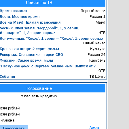
Сейчас по ТВ
Время покажет
Первый канал
Вести. Местное время
Россия 1
Все на Матч! Прямая трансляция
Матч!
Лесник. Своя земля: "Мордобой", 1, 2 серии,
й синдром", 1, 2 серии сериал
НТВ
Контуженный: "Холод", 1 серия — "Холод", 2 серия сериал
Пятый канал
Бронзовая птица: 2 серия фильм
Культура
Репортаж. Степаненко — герои СВО
Россия 24
Фиксики. Самое время! мульт
Карусель
"Нескучное дело" с Сергеем Ломакиным: Выпуск от 7
ОТР
События
ТВ Центр
Голосование
У вас есть кредиты?
ысяч рублей
ысяч рублей
миллиона
Архив