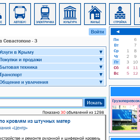
Е
АВТОБУС
ЭЛЕКТРИЧКА
КУЛЬТУРА
ЖИЛЬЁ
СТРОЙКА
Войти
◄
Пн
6
 Севастополе - 3
Вт
7
Ср
1
8
Услуги в Крыму
▼
Чт
2
9
Покупки и продажи
▼
Пт
3
10
Бытовая техника
▼
Сб
4
11
Вс
5
12
Транспорт
▼
Общение и увлечения
▼
Грузоперевоз
Искать
Показано
30
объявлений из 1298
по кровлям из штучных матер
ания «Центр»
устройстве и ремонте рулонной и шиферной кровель