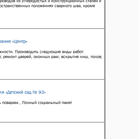
проводов из углеродистых и конструкционных сталей и
пространственных положениях сварного шва, кроме
ания «Центр»
жности. Производить следующие виды работ:
й; ремонт дверей, оконных рам; вскрытие ниш, полов;
ля «Детский сад № 93»
 поварам., Полный социальный пакет