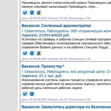
Производить ремонт металлической кровли Производить р
замене ливневой канализации Производить герм...
Даты:
04
-
06.08.2026
Показов: 52 (14)
Просмотров: 0 (0)
Вакансия: Системный администратор
г. Севастополь,
Работодатель: ООО «Управляющая комп
Зарплата: 27093-40000 руб.
Установка на серверы и рабочие станции сетевое програ
сервере Обеспечивать интегрирование программного обес
управления базами данных и на рабочих станциях Подде...
Даты:
04
-
06.08.2026
Показов: 45 (13)
Просмотров: 0 (0)
Вакансия: Промоутер*
г. Севастополь,
Работодатель: Ано ресурсный центр «С
Зарплата: 27,1 тыс. руб.
Формирование системы оценки процесса управления риск
управленческих действий по результатам оценки, занятост
рабочий день/неполная рабочая неделя
Даты:
05
-
06.08.2026
Показов: 45 (10)
Просмотров: 0 (0)
Вакансия: Заместитель директора по безопасно