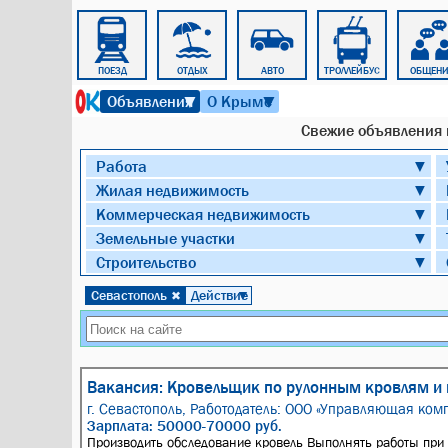
УСЛУГИ
ПОЕЗД
ОТДЫХ
АВТО
ТРОЛЛЕЙБУС
ОБЩЕНИ
7 августа 2026 г. 11:47
Объявления
О Крыме
▼
▼
Cвежие объявления в
Работа
▼
Жилая недвижимость
▼
Коммерческая недвижимость
▼
Земельные участки
▼
Строительство
▼
Севастополь
Действие
✖
▼
Вакансия: Кровельщик по рулонным кровлям и 
г. Севастополь,
Работодатель: ООО «Управляющая комп
Зарплата: 50000-70000 руб.
Производить обследование кровель Выполнять работы при 