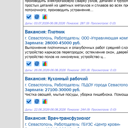
производить электрогазовую сварку узлов, деталей и трубо
простых деталей из цветных металлов и сплавов во всех 
потолочного; производить устранение...
Даты:
03.07.2026
-
06.08.2026
Показов: 287 (9)
Просмотров: 0 (0)
Вакансия: Плотник
г. Севастополь,
Работодатель: ООО «Управляющая комп
Зарплата: 28000-45000 руб.
Выполнение плотничных и опалубочных работ средней сло
устройство каркасов перегородок; остекление окон, двере
устройство полов из линолеума; устройство ц...
Даты:
26.06.2026
-
06.08.2026
Показов: 265 (8)
Просмотров: 0 (0)
Вакансия: Кухонный рабочий
г. Севастополь,
Работодатель: ГБДОУ города Севастопо
Зарплата: 27100-30000 руб.
Чистка овощей, мытье посуды, уборка пищеблока. Помощь
Даты:
22.06.2026
-
06.08.2026
Показов: 244 (9)
Просмотров: 0 (0)
Вакансия: Врач-трансфузиолог
г. Севастополь,
Работодатель: ГБУЗС «Центр крови»