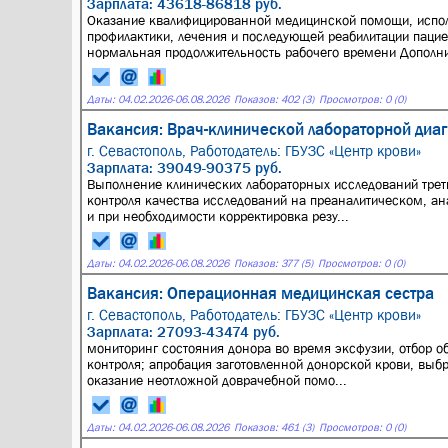
Зарплата: 43618-86818 руб.
Оказание квалифицированной медицинской помощи, испол
профилактики, лечения и последующей реабилитации пацие
нормальная продолжительность рабочего времени Дополни
Даты:
04.02.2026
-
06.08.2026
Показов: 402 (3)
Просмотров: 0 (0)
Вакансия: Врач-клинической лабораторной диаг
г. Севастополь,
Работодатель: ГБУЗС «Центр крови»
Зарплата: 39049-90375 руб.
Выполнение клинических лабораторных исследований треть
контроля качества исследований на преаналитическом, ан
и при необходимости корректировка резу...
Даты:
04.02.2026
-
06.08.2026
Показов: 377 (5)
Просмотров: 0 (0)
Вакансия: Операционная медицинская сестра
г. Севастополь,
Работодатель: ГБУЗС «Центр крови»
Зарплата: 27093-43474 руб.
мониторинг состояния донора во время эксфузии, отбор о
контроля; апробация заготовленной донорской крови, выбр
оказание неотложной доврачебной помо...
Даты:
04.02.2026
-
06.08.2026
Показов: 461 (3)
Просмотров: 0 (0)