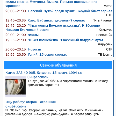
видам спорта. Мужчины. Вышка. Прямая трансляция из
Франции
Матч!
Невский. Чужой среди чужих: Входной билет сериал
20:00—21:00
НТВ
След: Бабушка, где деньги? сериал
Пятый канал
19:45—20:35
"Фрагменты Божьего искусства". К 80-летию
19:45—20:20
Николая Бурляева: 4 серия
Культура
Факты
Россия 24
20:00—21:00
10 лет волшебства. "Сказочный патруль" мульт
19:35—21:00
Карусель
Новости
ОТР
20:00—20:15
Гений: 15 серия сериал
ТВ Центр
19:55—20:50
Свежие объявления
Куплю ЗАЗ 40 965. Куплю до 15 тысяч, 1994 г.в.
Симферополь
15 руб., заз 40 968 м с документами можно не находу
предлагать варианты.
Ищу работу: Сторож - охранник
Симферополь
ЗП 30 тыс. руб., Сторож - охранник, 58 лет. Опыт есть. Физически и
умственно здоров. К алкоголю равнодушен. К работе отношусь