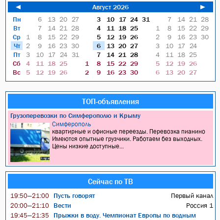
◄
Август 2026
►
Пн
6
13
20
27
3
10
17
24
31
7
14
21
28
Вт
7
14
21
28
4
11
18
25
1
8
15
22
29
Ср
1
8
15
22
29
5
12
19
26
2
9
16
23
30
Чт
2
9
16
23
30
6
13
20
27
3
10
17
24
Пт
3
10
17
24
31
7
14
21
28
4
11
18
25
Сб
4
11
18
25
1
8
15
22
29
5
12
19
26
Вс
5
12
19
26
2
9
16
23
30
6
13
20
27
ТОП-объявления
Грузоперевозки по Симферополю и Крыму
Симферополь
квартирные и офисные переезды. Перевозка пианино
Имеются опытные грузчики. Работаем без выходных.
Цены низкие доступные...
Сейчас по ТВ
Пусть говорят
Первый канал
19:50—21:00
Вести
Россия 1
20:00—21:10
Прыжки в воду. Чемпионат Европы по водным
19:45—21:35