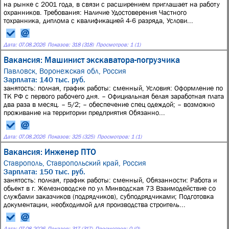
на рынке с 2001 года, в связи с расширением приглашает на работу
охранников. Требования: Наличие Удостоверения Частного
тохранника, диплома с квалификацией 4-6 разряда, Услови...
Дата:
07.08.2026
Показов: 318 (318)
Просмотров: 1 (1)
Вакансия: Машинист экскаватора-погрузчика
Павловск, Воронежская обл, Россия
Зарплата: 140 тыс. руб.
занятость: полная, график работы: сменный, Условия: Оформление по
ТК РФ с первого рабочего дня. – Официальная белая заработная плата
два раза в месяц. – 5/2; – обеспечение спец одеждой; – возможно
проживание на территории предприятия Обязанно...
Дата:
07.08.2026
Показов: 325 (325)
Просмотров: 1 (1)
Вакансия: Инженер ПТО
Ставрополь, Ставропольский край, Россия
Зарплата: 150 тыс. руб.
занятость: полная, график работы: сменный, Обязанности: Работа и
обьект в г. Железноводске по ул Минводская 73 Взаимодействие со
службами заказчиков (подрядчиков), субподрядчиками; Подготовка
документации, необходимой для производства строитель...
Дата:
07.08.2026
Показов: 317 (317)
Просмотров: 0 (0)