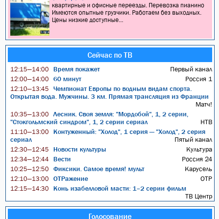
квартирные и офисные переезды. Перевозка пианино
Имеются опытные грузчики. Работаем без выходных.
Цены низкие доступные...
Сейчас по ТВ
Время покажет
Первый канал
12:15—14:00
60 минут
Россия 1
12:00—14:00
Чемпионат Европы по водным видам спорта.
12:10—13:45
Открытая вода. Мужчины. 3 км. Прямая трансляция из Франции
Матч!
Лесник. Своя земля: "Мордобой", 1, 2 серии,
10:35—13:00
"Стокгольмский синдром", 1, 2 серии сериал
НТВ
Контуженный: "Холод", 1 серия — "Холод", 2 серия
11:10—13:00
сериал
Пятый канал
Новости культуры
Культура
12:30—12:45
Вести
Россия 24
12:34—12:44
Фиксики. Самое время! мульт
Карусель
10:25—12:50
ОТРажение
ОТР
12:10—13:00
Конь изабелловой масти: 1–2 серии фильм
12:15—14:30
ТВ Центр
Голосование