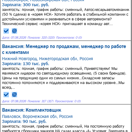
Зарплата: 300 тыс. руб.
занятость: полная, график работы: сменный, Автослесарьавтомеханик
(50 % сделка) в «корея НСК» Хотите работать в стабильной компании с
достойными условиями и развиваться в сфере авторемонта?
Технический сервис «корея НСК» приглашает в команду авт...
Дата:
07.08.2026
Показов: 320 (320)
Просмотров: 0 (0)
Вакансия: Менеджер по продажам, менеджер по работе
с клиентами
Нижний Новгород, Нижегородская обл, Россия
Зарплата: 130 тыс. руб.
занятость: полная, график работы: сменный, Приветствуем! Мы
являемся лидером по светодиодному освещению, (5 своих брендов).
Цены на продукцию одни из самых низких…Складские запасы
постоянно пополняются и поддерживаются на высоком уровне…Мы
всегд...
Дата:
07.08.2026
Показов: 317 (317)
Просмотров: 0 (0)
Вакансия: Комплектовщик
Павловск, Воронежская обл, Россия
Зарплата: 90 тыс. руб.
занятость: полная, график работы: сменный, На постоянную работу
требуются сборщики заказов НА склад класса «А» Условия: Зарплата в