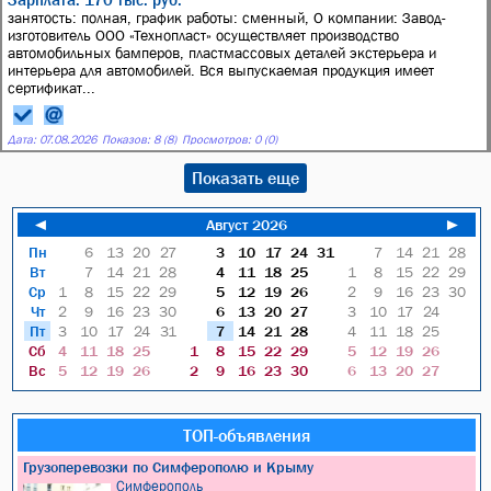
занятость: полная, график работы: сменный, О компании: Завод-
изготовитель ООО «Технопласт» осуществляет производство
автомобильных бамперов, пластмассовых деталей экстерьера и
интерьера для автомобилей. Вся выпускаемая продукция имеет
сертификат...
Дата:
07.08.2026
Показов: 8 (8)
Просмотров: 0 (0)
Показать еще
◄
Август 2026
►
Пн
6
13
20
27
3
10
17
24
31
7
14
21
28
Вт
7
14
21
28
4
11
18
25
1
8
15
22
29
Ср
1
8
15
22
29
5
12
19
26
2
9
16
23
30
Чт
2
9
16
23
30
6
13
20
27
3
10
17
24
Пт
3
10
17
24
31
7
14
21
28
4
11
18
25
Сб
4
11
18
25
1
8
15
22
29
5
12
19
26
Вс
5
12
19
26
2
9
16
23
30
6
13
20
27
ТОП-объявления
Грузоперевозки по Симферополю и Крыму
Симферополь