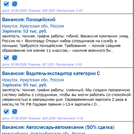
Дата:
07.08.2026
Показов: 319 (319)
Просмотров: 0 (0)
Вакансия: Полицейский
Иркутск, Иркутская обл, Россия
Зарплата: 52 тыс. руб.
занятость: полная, график работы: гибкий, Вакансия компании: умвд
России по г. Волгограду Открыт набор сотрудников на cлужбу в
полицию. Требуются полицейские. Tpeбoвaния: – пoлное сpеднeе
обpaзовaние (нe мeнеe 11 клaссoв),– наличие военного би...
Дата:
07.08.2026
Показов: 317 (317)
Просмотров: 0 (0)
Вакансия: Водитель-экспедитор категории С
Иркутск, Иркутская обл, Россия
Зарплата: 95 тыс. руб.
занятость: полная, график работы: сменный, Мы создали прозрачную
систему заботы о сотрудниках, чтобы вы могли работать со спокойной
уверенностью в завтрашнем дне. Своевременная зарплата 2 раза в
месяц по ТК РФ Годовая премия («13-я зарплата») О...
Дата:
07.08.2026
Показов: 324 (324)
Просмотров: 0 (0)
Вакансия: Автослесарь-автомеханик (50% сделка)
Новосибирск, Новосибирская обл, Россия