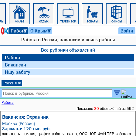
РЬ
ЖИЛЬЁ
ОТДЫХ
ТЕЛЕВИЗОР
ТОВАРЫ
ОФИСЫ
7 августа 2026 г. 12:39
Работа
О Крыме
Войти
▼
▼
Работа в России, вакансии и поиск работы
Все рубрики объявлений
Работа
Вакансии
Ищу работу
Россия
✖
Работа
Показано
30
объявлений из 552
Вакансия: Охранник
Москва (Россия)
Зарплата: 120 тыс. руб.
занятость: полная, график работы: вахта, ООО ЧОП ФАЙ-ТЕР работает