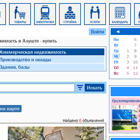
ТОВАРЫ
ЭЛЕКТРИЧКА
СТРОЙКА
УСЛУГИ
КАЛЕНДАРЬ
Войти
◄
Пн
6
имость в Алуште - купить
Вт
7
Ср
1
8
Коммерческая недвижимость
Чт
2
9
Производство и склады
Пт
3
10
Здания, базы
Сб
4
11
Вс
5
12
Искать
Грузоперевоз
на карте
Найдено
6
объявлений