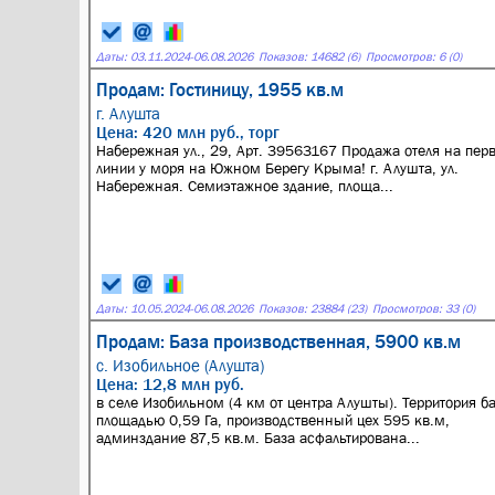
Даты:
03.11.2024
-
06.08.2026
Показов: 14682 (6)
Просмотров: 6 (0)
Продам: Гостиницу, 1955 кв.м
г. Алушта
Цена: 420 млн руб., торг
Набережная ул., 29, Арт. 39563167 Продажа отеля на пер
линии у моря на Южном Берегу Крыма! г. Алушта, ул.
Набережная. Семиэтажное здание, площа...
Даты:
10.05.2024
-
06.08.2026
Показов: 23884 (23)
Просмотров: 33 (0)
Продам: База производственная, 5900 кв.м
с. Изобильное (Алушта)
Цена: 12,8 млн руб.
в селе Изобильном (4 км от центра Алушты). Территория б
площадью 0,59 Га, производственный цех 595 кв.м,
админздание 87,5 кв.м. База асфальтирована...