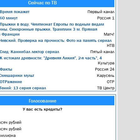
Сейчас по ТВ
Время покажет
Первый канал
60 минут
Россия 1
Прыжки в воду. Чемпионат Европы по водным видам
ины. Синхронные прыжки. Трамплин 3 м. Прямая
з Франции
Матч!
евский. Проверка на прочность: Фото на память сериал
НТВ
След: Каннибал лектор сериал
Пятый канал
К истокам древности: "Древняя Ликия", 2-я часть", 4
Культура
Факты
Россия 24
Смешарики мульт
Карусель
ОТРажение
ОТР
Гений: 13 серия сериал
ТВ Центр
Голосование
У вас есть кредиты?
ысяч рублей
ысяч рублей
миллиона