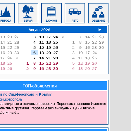
ПРИРОДА
ЗЕМЛЯ
БЛОКНОТ
АВТО
ОБЩЕНИЕ
КУЛЬТУРА
Август 2026
►
13
20
27
3
10
17
24
31
7
14
21
28
14
21
28
4
11
18
25
1
8
15
22
29
15
22
29
5
12
19
26
2
9
16
23
30
16
23
30
6
13
20
27
3
10
17
24
17
24
31
7
14
21
28
4
11
18
25
18
25
1
8
15
22
29
5
12
19
26
19
26
2
9
16
23
30
6
13
20
27
ТОП-объявления
ки по Симферополю и Крыму
Симферополь
квартирные и офисные переезды. Перевозка пианино Имеются
опытные грузчики. Работаем без выходных. Цены низкие
доступные...