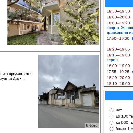
18:30—19:50
18:00—20:00
18:00—19:20
спорта. Женщ
трансляция и
Н
17:50—19:00
9 фото
18:20—19:05
18:15—19:00
серия
18:00—19:00
17:55—19:25
анию предлагается
18:20—20:00
лушта) Двух...
18:10—19:00
нет
до 100 т
до 500 т
9 фото
более 1 