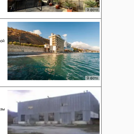
9 фото
вой
9 фото
азы