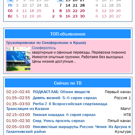
Пт
3
10
17
24
31
7
14
21
28
4
11
18
25
Сб
4
11
18
25
1
8
15
22
29
5
12
19
26
Вс
5
12
19
26
2
9
16
23
30
6
13
20
27
ТОП-объявления
Грузоперевозки по Симферополю и Крыму
Симферополь
квартирные и офисные переезды. Перевозка пианино
Имеются опытные грузчики. Работаем без выходных.
Цены низкие доступные...
Сейчас по ТВ
ПОДКАСТ.ЛАБ: Обман веществ
Первый канал
02:10—02:45
Девять жизней: 5–6 серии сериал
Россия 1
01:05—02:55
Регби-7. II Всероссийская спартакиада.
01:35—03:50
Трансляция из Казани
Матч!
Темная лошадка: 6 серия сериал
НТВ
02:15—03:00
След: Учись просить сериал
Пятый канал
01:50—02:30
Неизвестные маршруты России: Чечня. Из Аргуна в
02:05—03:00
Галанчожский район
Культура