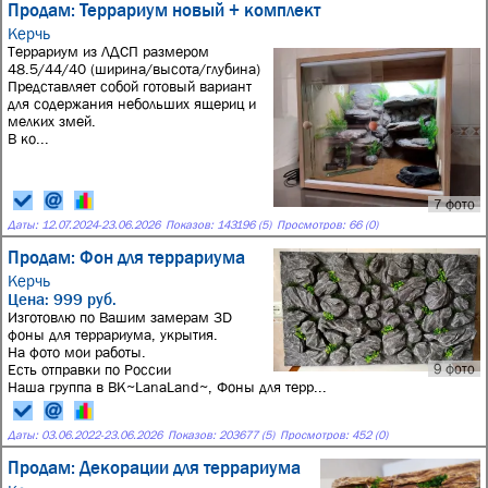
Продам: Террариум новый + комплект
Керчь
Тepраpиум из ЛДСП размером
48.5/44/40 (ширина/высота/глубина)
Прeдcтaвляeт coбой готовый вapиант
для содeржaния нeбольшиx ящeриц и
мелкиx змeй.
В ко...
7 фото
Даты:
12.07.2024
-
23.06.2026
Показов: 143196 (5)
Просмотров: 66 (0)
Продам: Фон для террариума
Керчь
Цена: 999 руб.
Изготовлю по Вашим замерам 3D
фоны для террариума, укрытия.
На фото мои работы.
Есть отправки по России
9 фото
Наша группа в ВК~LanaLand~, Фоны для терр...
Даты:
03.06.2022
-
23.06.2026
Показов: 203677 (5)
Просмотров: 452 (0)
Продам: Декорации для террариума