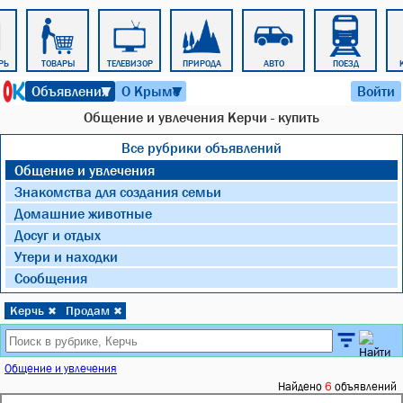
РЬ
ТОВАРЫ
ТЕЛЕВИЗОР
ПРИРОДА
АВТО
ПОЕЗД
6 августа 2026 г. 02:24
Объявления
О Крыме
Войти
▼
▼
Общение и увлечения Керчи - купить
Все рубрики объявлений
Общение и увлечения
Знакомства для создания семьи
Домашние животные
Досуг и отдых
Утери и находки
Сообщения
Керчь
Продам
✖
✖
Общение и увлечения
Найдено
6
объявлений