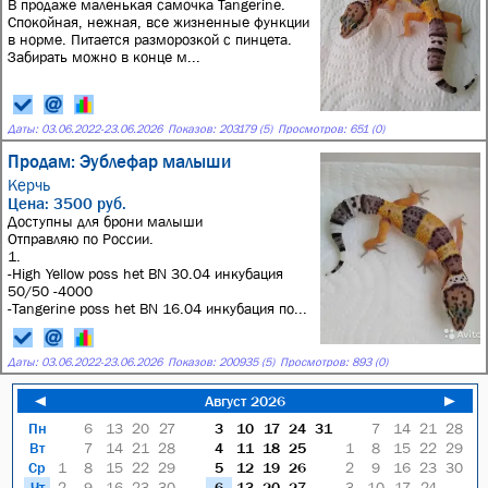
В продаже маленькая самочка Tangerine.
Спокойная, нежная, все жизненные функции
в норме. Питается разморозкой с пинцета.
Забирать можно в конце м...
Даты:
03.06.2022
-
23.06.2026
Показов: 203179 (5)
Просмотров: 651 (0)
Продам: Эублефар малыши
Керчь
Цена: 3500 руб.
Доступны для брони малыши
Отправляю по России.
1.
-High Yellow poss het BN 30.04 инкубация
50/50 -4000
-Tangerine poss het BN 16.04 инкубация по...
Даты:
03.06.2022
-
23.06.2026
Показов: 200935 (5)
Просмотров: 893 (0)
◄
Август 2026
►
Пн
6
13
20
27
3
10
17
24
31
7
14
21
28
Вт
7
14
21
28
4
11
18
25
1
8
15
22
29
Ср
1
8
15
22
29
5
12
19
26
2
9
16
23
30
Чт
2
9
16
23
30
6
13
20
27
3
10
17
24