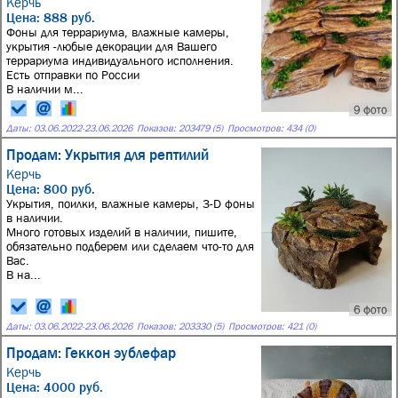
Керчь
Цена: 888 руб.
Фоны для террариума, влажные камеры,
укрытия -любые декорации для Вашего
террариума индивидуального исполнения.
Есть отправки по России
В наличии м...
9 фото
Даты:
03.06.2022
-
23.06.2026
Показов: 203479 (5)
Просмотров: 434 (0)
Продам: Укрытия для рептилий
Керчь
Цена: 800 руб.
Укрытия, поилки, влажные камеры, 3-D фоны
в наличии.
Много готовых изделий в наличии, пишите,
обязательно подберем или сделаем что-то для
Вас.
В на...
6 фото
Даты:
03.06.2022
-
23.06.2026
Показов: 203330 (5)
Просмотров: 421 (0)
Продам: Геккон эублефар
Керчь
Цена: 4000 руб.