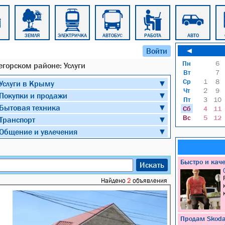
ЗЕМЛЯ
ЭЛЕКТРИЧКА
АВТОБУС
РАБОТА
АВТО
Войти
◄
Пн
6
горском районе: Услуги
Вт
7
Ср
1
8
Услуги в Крыму
▼
Чт
2
9
Покупки и продажи
▼
Пт
3
10
Бытовая техника
▼
Сб
4
11
Вс
5
12
Транспорт
▼
Общение и увлечения
▼
Быстро и кач
Искать
Найдено
2
объявления
Продам Skoda 