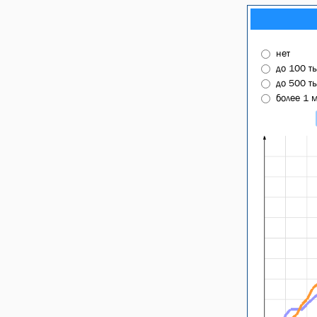
нет
до 100 т
до 500 т
более 1 