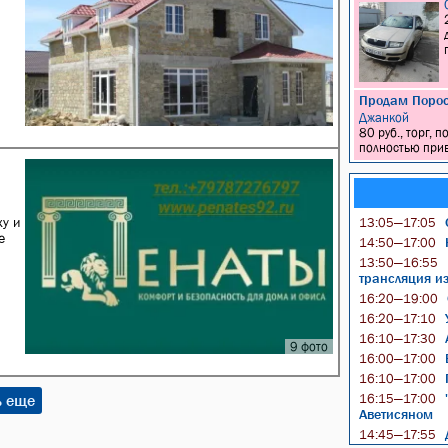
Продам Порос
Джанкой
80 руб., торг,
полностью прив
у и
О
13:05—17:05
е
Ю
14:50—17:00
13:50—16:55
трансляция и
16:20—19:00
У
16:20—17:10
16:10—17:30
9 фото
16:00—17:00
П
16:10—17:00
"
ь еще
16:15—17:00
Аветисяном
Д
14:45—17:55