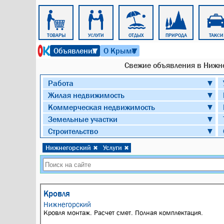
ПОЕЗД
ТОВАРЫ
УСЛУГИ
ОТДЫХ
ПРИРОДА
ТАКСИ
8 августа 2026 г. 16:30
Объявления
О Крыме
▼
▼
Cвежие объявления в Нижне
Работа
▼
Жилая недвижимость
▼
Коммерческая недвижимость
▼
Земельные участки
▼
Строительство
▼
Нижнегорский
Услуги
✖
✖
Кровля
Нижнегорский
Кровля монтаж. Расчет смет. Полная комплектация.