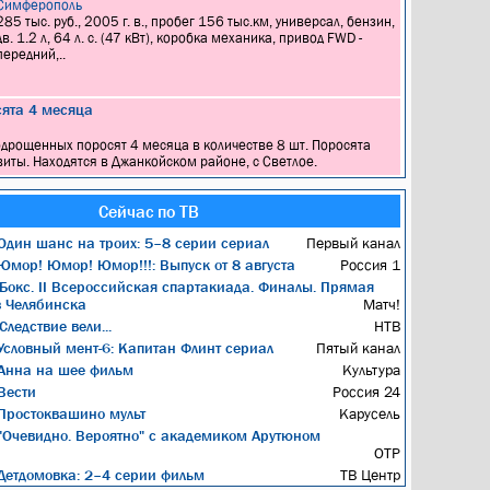
Симферополь
285 тыс. руб., 2005 г. в., пробег 156 тыс.км, универсал, бензин,
дв. 1.2 л, 64 л. с. (47 кВт), коробка механика, привод FWD -
передний,..
ята 4 месяца
 подрощенных поросят 4 месяца в количестве 8 шт. Поросята
иты. Находятся в Джанкойском районе, с Светлое.
Сейчас по ТВ
дин шанс на троих: 5–8 серии сериал
Первый канал
мор! Юмор! Юмор!!!: Выпуск от 8 августа
Россия 1
Бокс. II Всероссийская спартакиада. Финалы. Прямая
з Челябинска
Матч!
Следствие вели...
НТВ
словный мент-6: Капитан Флинт сериал
Пятый канал
Анна на шее фильм
Культура
Вести
Россия 24
ростоквашино мульт
Карусель
Очевидно. Вероятно" с академиком Арутюном
ОТР
етдомовка: 2–4 серии фильм
ТВ Центр