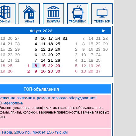
ОФИСЫ
ЖИЛЬЁ
КУЛЬТУРА
ТРОЛЛЕЙБУС
ТЕЛЕВИЗОР
БЛОКНОТ
Август 2026
►
13
20
27
3
10
17
24
31
7
14
21
28
14
21
28
4
11
18
25
1
8
15
22
29
15
22
29
5
12
19
26
2
9
16
23
30
16
23
30
6
13
20
27
3
10
17
24
17
24
31
7
14
21
28
4
11
18
25
18
25
1
8
15
22
29
5
12
19
26
19
26
2
9
16
23
30
6
13
20
27
ТОП-объявления
ественно выполним ремонт газового оборудования!
Симферополь
Ремонт, установка и профилактика газового оборудования -
котлы, плиты, колонки, варочные поверхности, замена газовых
кра..
Fabia, 2005 г.в., пробег 156 тыс.км